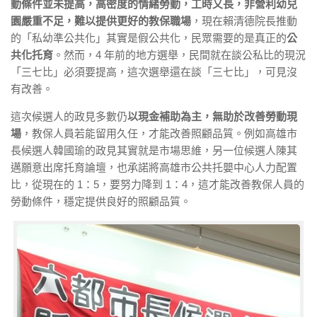
動條件並未提高，高密度的情緒勞動，工時又長，非營利幼兒
園嚴重不足，難以提供更好的教保職場
，現在賴清德院長推動
的「私幼準公共化」其實是假公共化，民眾需要的是真正的
公
共化托育
。然而，4 年前的地方選舉，民間就在談公私比的現況
「三七比」必須要提高，這次選舉還在談「三七比」，可見沒
有改善。
這次候選人的政見多數仍
以現金補助為主，無助於改善勞動現
場
，教保人員若能留用久任，才能改善照顧品質。例如高雄市
長候選人韓國瑜的政見其實就是市場思維，另一位候選人陳其
邁願意出席托育論壇，也承諾將高雄市公共托嬰中心人力配置
比，從現在的 1：5，要努力降到 1：4，這才能改善教保人員的
勞動條件，穩定提供良好的照顧品質。