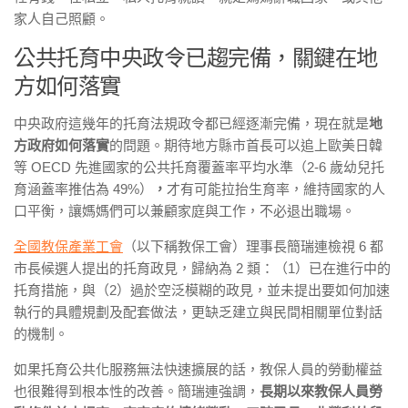
家人自己照顧。
公共托育中央政令已趨完備，關鍵在地
方如何落實
中央政府這幾年的托育法規政令都已經逐漸完備，現在就是
地
方政府如何落實
的問題。期待地方縣市首長可以追上歐美日韓
等 OECD 先進國家的公共托育覆蓋率平均水準（2-6 歲幼兒托
育涵蓋率推估為 49%）
，
才有可能拉抬生育率，維持國家的人
口平衡，讓媽媽們可以兼顧家庭與工作，不必退出職場。
全國教保產業工會
（以下稱教保工會）理事長簡瑞連檢視 6 都
市長候選人提出的托育政見，歸納為 2 類：（1）已在進行中的
托育措施，與（2）過於空泛模糊的政見，並未提出要如何加速
執行的具體規劃及配套做法，更缺乏建立與民間相關單位對話
的機制。
如果托育公共化服務無法快速擴展的話，教保人員的勞動權益
也很難得到根本性的改善。簡瑞連強調，
長期以來教保人員勞