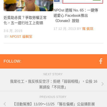
NPOst 週報 No. 65：一鍵傳
遞愛心 Facebook推出
近貧助赤貧？爭取勞權正常
《Donate》按鈕
化，五一遊行社工上街頭
17 12 月, 2013
BY
羅 佩琪
3 6 月, 2019
BY
NPOST 編輯室
FOLLOW:
NEXT STORY
我是社工，我反核反空汙：拒絕「弱弱相殘」，公投 16
案請投「不同意」
PREVIOUS STORY
【活動幫推】11/20～11/25 「醫在偏鄉」公益攝影展