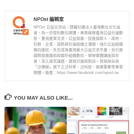
NPOst 編輯室
NPOst 公益交流站，隸屬社團法人臺灣數位文化協
會，為一非營利數位媒體，專責報導臺灣公益社福動
態，重視產業交流、公益發展，促進捐款人、政府、
社群、企業、弱勢與社福組織之溝通，強化公益組織
橫向連結，矢志成為臺灣最大公益交流平臺。另引進
國際發展援助與國外組織動向，舉辦實體講座與年
會，深入探究議題，激發討論與對話。其姐妹站為
「泛傳媒」旗下之泛科學、泛科技、娛樂重擊等專業
媒體。臉書：https://www.facebook.com/npost.tw
YOU MAY ALSO LIKE...