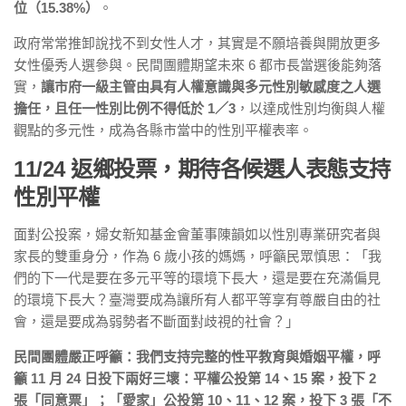
位（15.38%）
。
政府常常推卸說找不到女性人才，其實是不願培養與開放更多
女性優秀人選參與。民間團體期望未來 6 都市長當選後能夠落
實，
讓市府一級主管由具有人權意識與多元性別敏感度之人選
擔任，且任一性別比例不得低於 1／3
，以達成性別均衡與人權
觀點的多元性，成為各縣市當中的性別平權表率。
11/24 返鄉投票，期待各候選人表態支持
性別平權
面對公投案，婦女新知基金會董事陳韻如以性別專業研究者與
家長的雙重身分，作為 6 歲小孩的媽媽，呼籲民眾慎思：「我
們的下一代是要在多元平等的環境下長大，還是要在充滿偏見
的環境下長大？臺灣要成為讓所有人都平等享有尊嚴自由的社
會，還是要成為弱勢者不斷面對歧視的社會？」
民間團體嚴正呼籲：我們支持完整的性平教育與婚姻平權，呼
籲 11 月 24 日投下兩好三壞：平權公投第 14、15 案，投下 2
張「同意票」；「愛家」公投第 10、11、12 案，投下 3 張「不