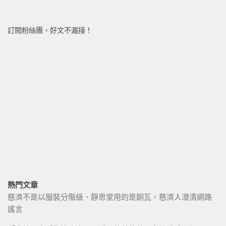
訂閱粉絲團，好文不漏接！
熱門文章
慈濟不是以服裝分階級、靜思堂用的是銅瓦，慈濟人澄清網路
謠言