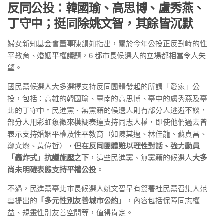
反同公投：韓國瑜、高思博、盧秀燕、
丁守中；挺同除姚文智，其餘皆沉默
婦女新知基金會董事陳韻如指出，關於今年公投正反對峙的性
平教育、婚姻平權議題，6 都市長候選人的立場都相當令人失
望。
國民黨候選人大多選擇支持反同團體發起的所謂「愛家」公
投，包括：高雄的韓國瑜、臺南的高思博、臺中的盧秀燕及臺
北的丁守中。民進黨、無黨籍的候選人則有部分人逃避不談，
部分人用彩虹象徵來模糊表達支持同志人權，即使他們過去曾
表示支持婚姻平權及性平教育（如陳其邁、林佳龍、蘇貞昌、
鄭文燦、黃偉哲），
但在反同團體難以理性對話、強力動員
「轟炸式」抗議施壓之下
，這些民進黨、無黨籍的候選人
大多
尚未明確表態支持平權公投
。
不過，民進黨臺北市長候選人姚文智早有簽署社民黨召集人范
雲提出的
「多元性別友善城市公約」
，內容包括保障同志權
益、規畫性別友善空間等，值得肯定。