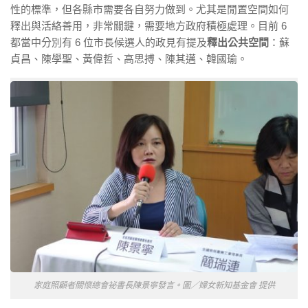
性的標準，但各縣市需要各自努力做到。尤其是閒置空間如何
釋出與活絡善用，非常關鍵，需要地方政府積極處理。目前 6
都當中分別有 6 位市長候選人的政見有提及
釋出公共空間
：蘇
貞昌、陳學聖、黃偉哲、高思搏、陳其邁、韓國瑜。
家庭照顧者關懷總會祕書長陳景寧發言。圖／婦女新知基金會 提供