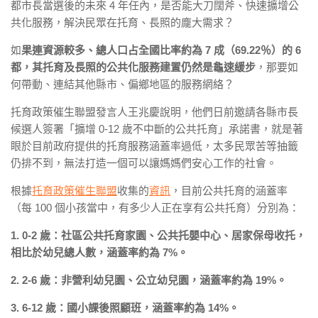
都市長當選後的未來 4 年任內，是否能大刀闊斧、快速擴增公
共化服務，解決民眾在托育、長照的龐大需求？
如
果連資源較多、總人口占全國比率約為 7 成（69.22％）的 6
都，其托育及長照的公共化服務建置仍然是龜速緩步
，那要如
何帶動、連結其他縣市、偏鄉地區的服務網絡？
托育政策催生聯盟發言人王兆慶說明，他們日前邀請各縣市長
候選人簽署「擴增 0-12 歲不中斷的公共托育」承諾書，就是著
眼於目前政府提供的托育服務涵蓋率過低，太多民眾苦等抽籤
仍排不到，無法打造一個可以讓媽媽們安心工作的社會。
根據
托育政策催生聯盟
收集的
資訊
，目前公共托育的涵蓋率
（每 100 個小孩當中，有多少人正在享有公共托育）分別為：
1. 0-2 歲：社區公共托育家園、公共托嬰中心、居家保母收托，
相比於幼兒總人數，涵蓋率約為 7%。
2. 2-6 歲：非營利幼兒園、公立幼兒園，涵蓋率約為 19%。
3. 6-12 歲：國小課後照顧班，涵蓋率約為 14%。