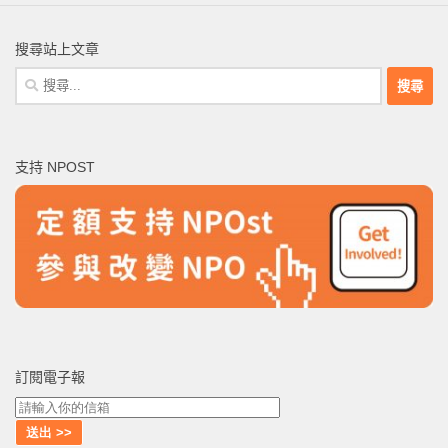
搜尋站上文章
搜
尋
關
鍵
支持 NPOST
字:
訂閱電子報