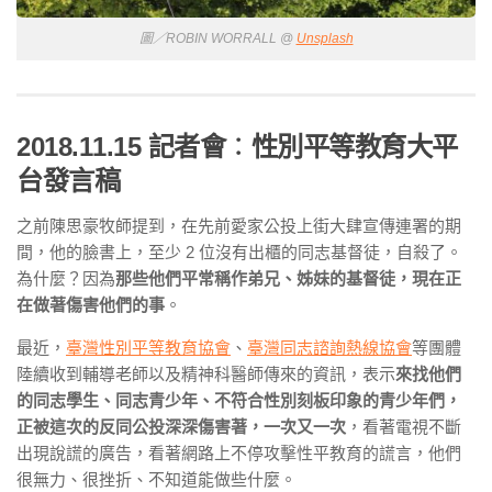
圖／ROBIN WORRALL @
Unsplash
2018.11.15
記者會
：
性別平等教育大平
台
發言稿
之前陳思豪牧師提到，在先前愛家公投上街大肆宣傳連署的期
間，他的臉書上，至少 2 位沒有出櫃的同志基督徒，自殺了。
為什麼？因為
那些他們平常稱作弟兄、姊妹的基督徒，現在正
在做著傷害他們的事
。
最近，
臺灣性別平等教育協會
、
臺灣同志諮詢熱線協會
等團體
陸續收到輔導老師以及精神科醫師傳來的資訊，表示
來找他們
的同志學生、同志青少年、不符合性別刻板印象的青少年們，
正被這次的反同公投深深傷害著，一次又一次
，看著電視不斷
出現說謊的廣告，看著網路上不停攻擊性平教育的謊言，他們
很無力、很挫折、不知道能做些什麼。