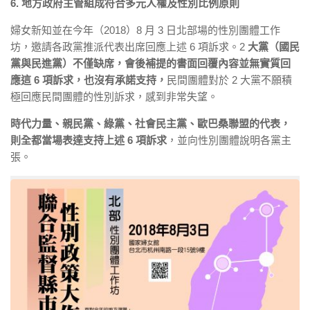
6. 地方政府主管組成符合多元人權及性別比例原則
婦女新知並在今年（2018）8 月 3 日北部場的性別團體工作
坊，邀請各政黨推派代表出席回應上述 6 項訴求。2
大黨（國民
黨與民進黨）不僅缺席，會後補提的書面回覆內容並無實質回
應這 6 項訴求，也沒有承諾支持
，
民間團體對於 2 大黨不願積
極回應民間團體的性別訴求，感到非常失望。
時代力量、親民黨、綠黨、社會民主黨、歐巴桑聯盟的代表，
則全都當場表達支持上述 6 項訴求
，並向性別團體說明各黨主
張。