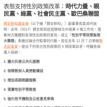
表態支持性別政策改革：
時代力量、親
民黨、綠黨、社會民主黨、歐巴桑聯盟
婦女新知基金會
（以下稱「婦女新知」）副董事長姜貞吟說
明，去年（2017）婦女新知巡迴舉辦北中南東 4 場工作坊，蒐
集地方團體對各項性別政策的意見，成立「
性別平等政策紮根
大聯盟
」串連討論合作監督的行動，並在去年 12 月 7 日舉辦
聯
合記者會
，提出下列地方性別政策的 6 項改革訴求，呼籲各候
選人採納：
1. 擴大托育公共化服務
2. 保障教保人員勞動權益
3. 增加長期照顧服務
4. 落實性別平等教育
5. 強化性平機制及公民意見參與