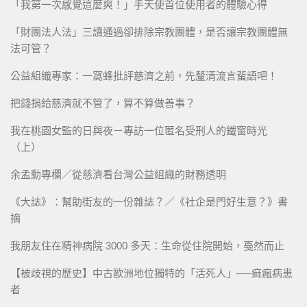
「我第一次感覺這麼爽！」手天使首位使用者的體驗心得
「財團法人法」三讀通過卻排除宗教團體，是否讓宗教團體無
法可管？
公益組織專家：一窩蜂批評慈濟之前，先釐清流言蜚語吧！
把錢捐給慈濟就不管了，算不算做善事？
我在桃園女監的日與夜－專訪一位匿名受刑人的鐵窗時光
（上）
余孟勳專欄／從慈濟看台灣公益組織的財務透明
《大誌》：幫助街友的一份雜誌？／《社企是門好生意？》書
摘
我朋友住在精神病院 3000 多天：生命從住院開始，戞然而止
【被歧視的歷史】中古歐洲地位獨特的「活死人」──痲瘋病患
者