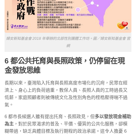
婦女新知基金會 2018 年舉辦的北部性別團體工作坊。圖／婦女新知基金會 官
網
6 都公共托育與長照政策，仍停留在現
金發放思維
長期以來，臺灣陷入托育與長照高度市場化的沉疴，民眾在經
濟上、身心上的負荷過重，教保人員、長照人員的工時過長又
低薪，家庭照顧者則被傳統文化及性別角色的桎梏壓得喘不過
氣。
6 都市長候選人雖有提出托育、長照政見，但
多以發放現金補助
為主
，對於民眾渴求的普及、平價、優質的公共化服務，卻模
糊帶過，缺乏具體目標及執行期程的政治承諾。這令人擔憂 6