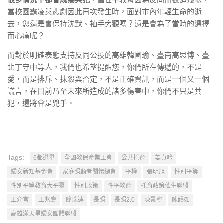
當校園霸凌與悲劇因此再次發生時，面對市內年輕生命的逝
去，您還是會保持沈默、袖手旁觀嗎？還是會為了當時的選擇
而心痛呢？
而對於明確表態支持反同公投的高雄韓國瑜、臺南高思博、臺
北丁守中等人，我們也希望提醒您，你們所在傳遞的，不是
愛，而是排斥、抹殺與否定，不是正確資訊，而是一個又一個
謊言，在目前乃至未來所造成的諸多傷害中，你們不只是共
犯，還將會是兇手。
Tags:
6都選舉
全國教保產業工會
公共托育
姜貞吟
婦女新知基金會
家庭照顧者關懷總會
平權
張明旭
性別平等
性別平等教育大平臺
性別政策
性平教育
托育政策催生聯盟
王介言
王兆慶
簡瑞連
長照
長照2.0
陳景寧
陳韻如
高雄滿天星婦女團體聯盟