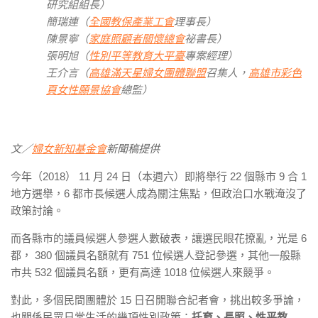
研究組組長）
簡瑞連（
全國教保產業工會
理事長）
陳景寧（
家庭照顧者關懷總會
祕書長）
張明旭（
性別平等教育大平臺
專案經理）
王介言（
高雄滿天星婦女團體聯盟
召集人，
高雄市彩色
頁女性願景協會
總監）
文／
婦女新知基金會
新聞稿提供
今年（2018） 11 月 24 日（本週六）即將舉行 22 個縣市 9 合 1
地方選舉，6 都市長候選人成為關注焦點，但政治口水戰淹沒了
政策討論。
而各縣市的議員候選人參選人數破表，讓選民眼花撩亂，光是 6
都， 380 個議員名額就有 751 位候選人登記參選，其他一般縣
市共 532 個議員名額，更有高達 1018 位候選人來競爭。
對此，多個民間團體於 15 日召開聯合記者會，挑出較多爭論，
也關係民眾日常生活的幾項性別政策：
托育、長照、性平教