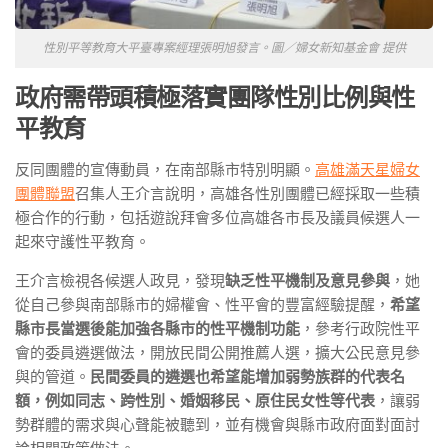
性別平等教育大平臺專案經理張明旭發言。圖／婦女新知基金會 提供
政府需帶頭積極落實團隊性別比例與性
平教育
反同團體的宣傳動員，在南部縣市特別明顯。
高雄滿天星婦女
團體聯盟
召集人王介言說明，高雄各性別團體已經採取一些積
極合作的行動，包括遊說拜會多位高雄各市長及議員候選人一
起來守護性平教育。
王介言檢視各候選人政見，發現
缺乏性平機制及意見參與
，她
從自己參與南部縣市的婦權會、性平會的豐富經驗提醒，
希望
縣市長當選後能加強各縣市的性平機制功能
，參考行政院性平
會的委員遴選做法，開放民間公開推薦人選，擴大公民意見參
與的管道。
民間委員的遴選也希望能增加弱勢族群的代表名
額，例如同志、跨性別、婚姻移民、原住民女性等代表
，讓弱
勢群體的需求與心聲能被聽到，並有機會與縣市政府面對面討