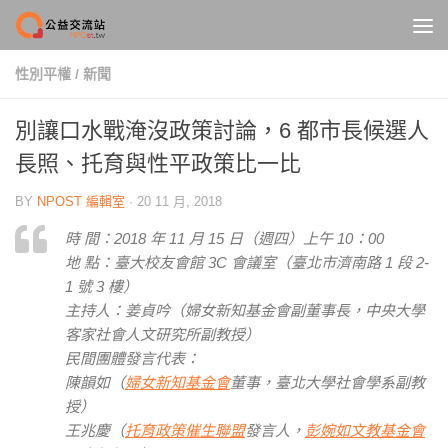
Skip to content
性別平權
/
新聞
別讓口水戰淹沒政策討論，6 都市長候選人
長照、托育與性平政策比一比
BY
NPOST 編輯室
·
20 11 月, 2018
時 間：2018 年 11 月 15 日（週四）上午 10：00
地 點：臺大校友會館 3C 會議室（臺北市濟南路 1 段 2-
1 號 3 樓）
主持人：姜貞吟（婦女新知基金會副董事長，中央大學
客家社會人文研究所副教授）
民間團體發言代表：
陳韻如（
婦女新知基金會
董事，臺北大學社會學系副教
授）
王兆慶（
托育政策催生聯盟
發言人，
彭婉如文教基金會