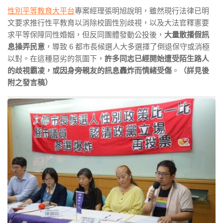
性別平等教育大平台
專案經理張明旭說明，雖然現行法律已明
文要求推行性平教育以消除校園性別歧視，以及大法官釋憲要
求平等保障同性婚姻，但反同團體發動公投後，
大量散播假訊
息操弄民意
，導致 6 都市長候選人大多選擇了倒退保守或消極
以對。在這種惡劣的氛圍下，
許多同志已經開始遭受陌生路人
的歧視霸凌，或因身旁親友的訊息轟炸而情緒受傷
。
（詳見後
附之發言稿）