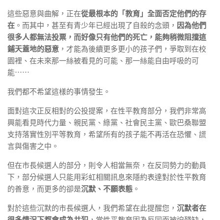
這些惡意與曲解，正在
從最根本的「教育」全面否定他們的存
在
。而其中，甚至有青少年已經出現了自殺的念頭，
因為他們
很多人都無法投票，而好像只有他們的死亡，能夠稍微阻擋這
鋪天蓋地的惡意
，才能為後續更多更小的孩子們，爭取到在校
園裡、在未來那一絲被看見的可能、那一絲能自由呼吸的可
能⋯⋯
我們都不希望這樣的事情發生。
面對這次正反相對的公投提案，在性平教育部分，我們非常高
興能看見時代力量、親民黨、綠黨、社會民主黨、歐巴桑聯盟
支持落實性別平等教育，希望所有的孩子能不再活在恐懼、謊
言與傷害之中。
但在市長候選人的部分，則令人相當無奈，在反同勢力的動員
下，部分候選人只能用彩虹相關訊息來隱約表達對於性平教育
的善意，而更多的卻是
沉默、不願表態
。
對於這些沉默的市長候選人，我們希望在此提醒您，
沉默者在
很多情況下都會成為共犯
，當性平教育因為反同而被迫殘缺，