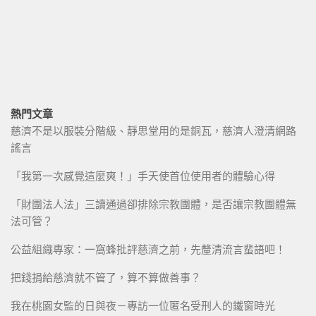
熱門文章
慈濟不是以服裝分階級、靜思堂用的是銅瓦，慈濟人澄清網路
謠言
「我第一次感覺這麼爽！」手天使首位使用者的體驗心得
「財團法人法」三讀通過卻排除宗教團體，是否讓宗教團體無
法可管？
公益組織專家：一窩蜂批評慈濟之前，先釐清流言蜚語吧！
把錢捐給慈濟就不管了，算不算做善事？
我在桃園女監的日與夜－專訪一位匿名受刑人的鐵窗時光