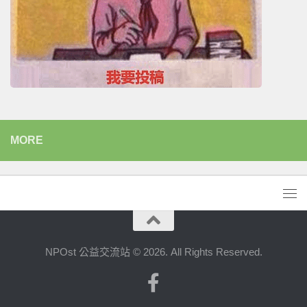
MORE
NPOst 公益交流站 © 2026. All Rights Reserved.