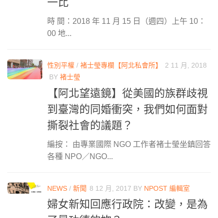
一比
時 間：2018 年 11 月 15 日（週四）上午 10：
00 地...
性別平權
/
褚士瑩專欄【阿北私會所】
2 11 月, 2018
BY
褚士瑩
【阿北望遠鏡】從美國的族群歧視
到臺灣的同婚衝突，我們如何面對
撕裂社會的議題？
編按： 由專業國際 NGO 工作者褚士瑩坐鎮回答
各種 NPO／NGO...
NEWS
/
新聞
8 12 月, 2017
BY
NPOST 編輯室
婦女新知回應行政院：改變，是為