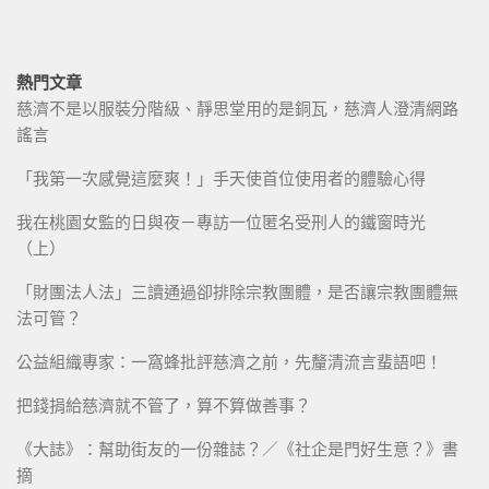
熱門文章
慈濟不是以服裝分階級、靜思堂用的是銅瓦，慈濟人澄清網路
謠言
「我第一次感覺這麼爽！」手天使首位使用者的體驗心得
我在桃園女監的日與夜－專訪一位匿名受刑人的鐵窗時光
（上）
「財團法人法」三讀通過卻排除宗教團體，是否讓宗教團體無
法可管？
公益組織專家：一窩蜂批評慈濟之前，先釐清流言蜚語吧！
把錢捐給慈濟就不管了，算不算做善事？
《大誌》：幫助街友的一份雜誌？／《社企是門好生意？》書
摘