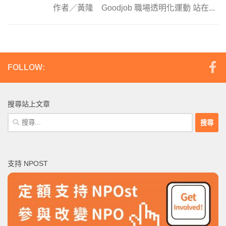
作者／黃隆 Goodjob 職場透明化運動 站在...
FOLLOW:
搜尋站上文章
搜
尋
關
鍵
支持 NPOST
字: