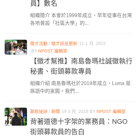
員】數名
組織簡介 本會於1999年成立，早年從事在台灣
各地普設「社區大學」的...
徵才活動
/
徵才訊息更新
11 1 月, 2022
BY
NPOST 編輯室
【徵才幫推】南島魯瑪社誠徵執行
秘書、街頭募款專員
組織介紹 南島魯瑪社於2019年成立，Luma 是
族語中的家園。我們...
募款祕訣
/
新聞
19 3 月, 2018
BY
NPOST 編輯室
背著道德十字架的業務員：NGO
街頭募款員的告白