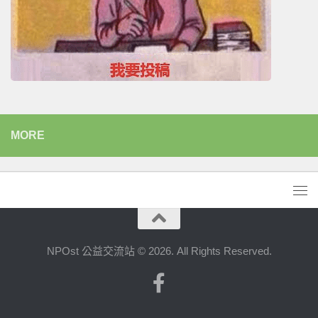
MORE
NPOst 公益交流站 © 2026. All Rights Reserved.