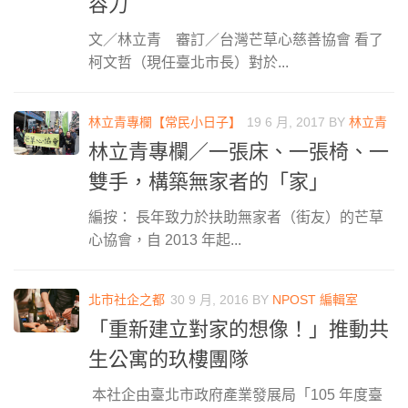
容力
文／林立青 審訂／台灣芒草心慈善協會 看了
柯文哲（現任臺北市長）對於...
林立青專欄【常民小日子】
19 6 月, 2017
BY
林立青
林立青專欄／一張床、一張椅、一
雙手，構築無家者的「家」
編按： 長年致力於扶助無家者（街友）的芒草
心協會，自 2013 年起...
北市社企之都
30 9 月, 2016
BY
NPOST 編輯室
「重新建立對家的想像！」推動共
生公寓的玖樓團隊
本社企由臺北市政府產業發展局「105 年度臺