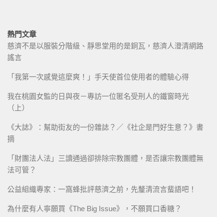
熱門文章
慈濟不是以服裝分階級、靜思堂用的是銅瓦，慈濟人澄清網路
謠言
「我第一次感覺這麼爽！」手天使首位使用者的體驗心得
我在桃園女監的日與夜－專訪一位匿名受刑人的鐵窗時光
（上）
《大誌》：幫助街友的一份雜誌？／《社企是門好生意？》書
摘
「財團法人法」三讀通過卻排除宗教團體，是否讓宗教團體無
法可管？
公益組織專家：一窩蜂批評慈濟之前，先釐清流言蜚語吧！
為什麼有人寧願買《The Big Issue》，不願買口香糖？