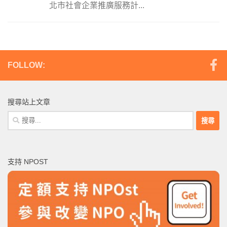
北市社會企業推廣服務計...
FOLLOW:
搜尋站上文章
搜
尋
關
鍵
支持 NPOST
字: