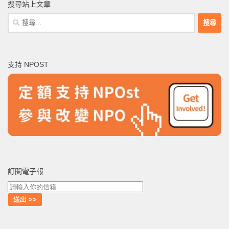
搜尋站上文章
搜
尋
關
鍵
支持 NPOST
字:
訂閱電子報