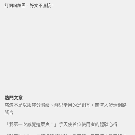
訂閱粉絲團，好文不漏接！
熱門文章
慈濟不是以服裝分階級、靜思堂用的是銅瓦，慈濟人澄清網路
謠言
「我第一次感覺這麼爽！」手天使首位使用者的體驗心得