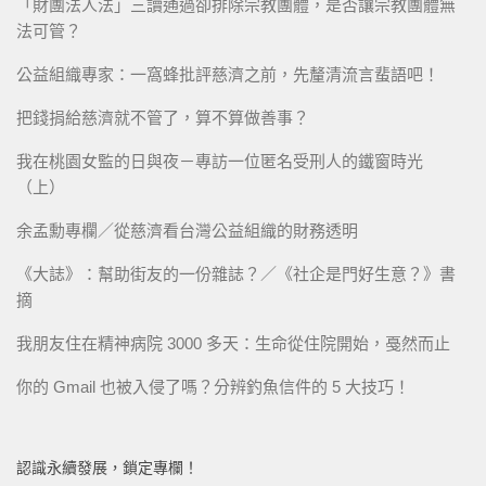
「財團法人法」三讀通過卻排除宗教團體，是否讓宗教團體無
法可管？
公益組織專家：一窩蜂批評慈濟之前，先釐清流言蜚語吧！
把錢捐給慈濟就不管了，算不算做善事？
我在桃園女監的日與夜－專訪一位匿名受刑人的鐵窗時光
（上）
余孟勳專欄／從慈濟看台灣公益組織的財務透明
《大誌》：幫助街友的一份雜誌？／《社企是門好生意？》書
摘
我朋友住在精神病院 3000 多天：生命從住院開始，戞然而止
你的 Gmail 也被入侵了嗎？分辨釣魚信件的 5 大技巧！
認識永續發展，鎖定專欄！