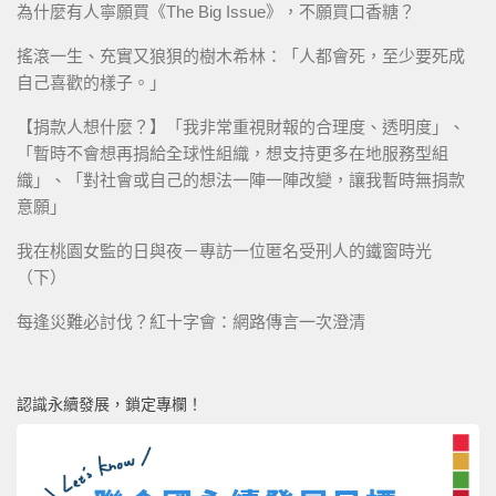
為什麼有人寧願買《The Big Issue》，不願買口香糖？
搖滾一生、充實又狼狽的樹木希林：「人都會死，至少要死成
自己喜歡的樣子。」
【捐款人想什麼？】「我非常重視財報的合理度、透明度」、
「暫時不會想再捐給全球性組織，想支持更多在地服務型組
織」、「對社會或自己的想法一陣一陣改變，讓我暫時無捐款
意願」
我在桃園女監的日與夜－專訪一位匿名受刑人的鐵窗時光
（下）
每逢災難必討伐？紅十字會：網路傳言一次澄清
認識永續發展，鎖定專欄！