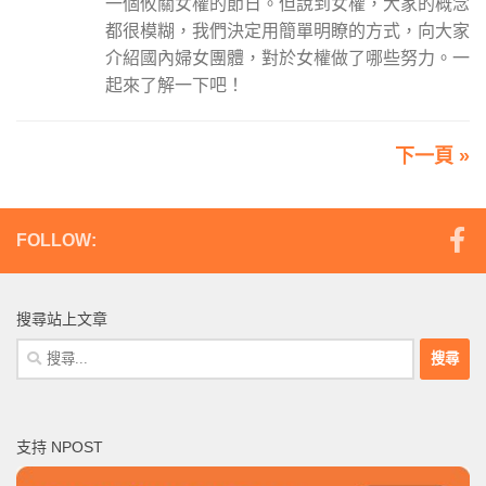
一個攸關女權的節日。但說到女權，大家的概念
都很模糊，我們決定用簡單明瞭的方式，向大家
介紹國內婦女團體，對於女權做了哪些努力。一
起來了解一下吧！
下一頁 »
FOLLOW:
搜尋站上文章
搜
尋
關
鍵
支持 NPOST
字: