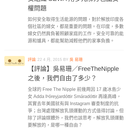
權問題
如何安全取得生活能源的問題，對於解放印度各
個社區的婦女，都是重要的問題。在印度，多數
婦女仍然肩負著照顧家庭的工作，安全可靠的能
源和爐具，都能幫助減輕他們的家事負擔。
評論
22 4 月, 2015
BY
吳 易珊
【評論】吳易珊／FreeTheNipple
之後，我們自由了多少？
全球的 Free The Nipple 前幾周因 17 歲冰島少
女 Adda Þóreyjardóttir Smáradóttir 再達高峰，
其實去年美國就有與 Instagram 審查制度的抗
爭；台灣處理解放乳頭運動的方式值得討論，但
除了評論媒體外，我們也該思考，解放乳頭運動
要解放的，是哪一種自由？