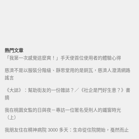
熱門文章
「我第一次感覺這麼爽！」手天使首位使用者的體驗心得
慈濟不是以服裝分階級、靜思堂用的是銅瓦，慈濟人澄清網路
謠言
《大誌》：幫助街友的一份雜誌？／《社企是門好生意？》書
摘
我在桃園女監的日與夜－專訪一位匿名受刑人的鐵窗時光
（上）
我朋友住在精神病院 3000 多天：生命從住院開始，戞然而止