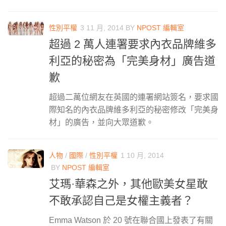
性別平權
3 11 月, 2014
BY
NPOST 編輯室
超過 2 萬人連署要求內衣品牌維多
利亞的秘密為「完美身材」廣告道
歉
超過二萬位網友在英國的連署網站簽名，要求國
際知名的內衣品牌維多利亞的秘密修改「完美身
材」的廣告，並向大眾道歉。
人物
/
國際
/
性別平權
1 10 月, 2014
BY
NPOST 編輯室
艾瑪·華森之外，其他歐美女星敢
不敢承認自己是女權主義者？
Emma Watson 於 20 號在聯合國上發表了有關