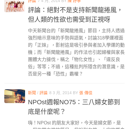
評論
7 4 月, 2014
BY
陳 妤寧
評論：絕對不是支持新聞龍捲風，
但人類的性欲也需受到正視呀
中天新聞台的「新聞龍捲風」節目，主持人透過
強烈暗示意味的手勢與語氣，討論318學運裡面
的「正妹」，影射這是吸引參與者加入學運的動
機；而「新聞龍捲風」的作法也引起婦權與家長
團體大力撻伐，稱之「物化女性」、「違反良
俗」等等；不過，這種批判所隱含的潛意識，是
否是另一種「恐性」霸權？
新聞
/
評論
8 3 月, 2014
BY
張 傳佳
NPOst週報NO75：三八婦女節到
底是什麼呢？
嗨！NPOst 的朋友大家好，今天是婦女節，是