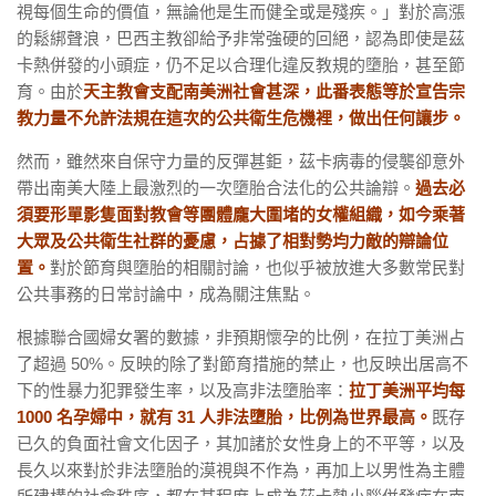
視每個生命的價值，無論他是生而健全或是殘疾。」對於高漲
的鬆綁聲浪，巴西主教卻給予非常強硬的回絕，認為即使是茲
卡熱併發的小頭症，仍不足以合理化違反教規的墮胎，甚至節
育。由於
天主教會支配南美洲社會甚深，此番表態等於宣告宗
教力量不允許法規在這次的公共衛生危機裡，做出任何讓步。
然而，雖然來自保守力量的反彈甚鉅，茲卡病毒的侵襲卻意外
帶出南美大陸上最激烈的一次墮胎合法化的公共論辯。
過去必
須要形單影隻面對教會等團體龐大圍堵的女權組織，如今乘著
大眾及公共衛生社群的憂慮，占據了相對勢均力敵的辯論位
置。
對於節育與墮胎的相關討論，也似乎被放進大多數常民對
公共事務的日常討論中，成為關注焦點。
根據聯合國婦女署的數據，非預期懷孕的比例，在拉丁美洲占
了超過 50%。反映的除了對節育措施的禁止，也反映出居高不
下的性暴力犯罪發生率，以及高非法墮胎率：
拉丁美洲平均每
1000 名孕婦中，就有 31 人非法墮胎，比例為世界最高。
既存
已久的負面社會文化因子，其加諸於女性身上的不平等，以及
長久以來對於非法墮胎的漠視與不作為，再加上以男性為主體