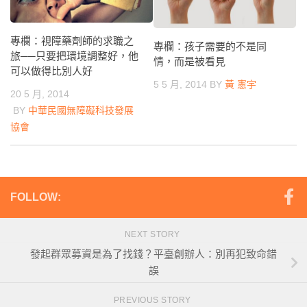
專欄：視障藥劑師的求職之
專欄：孩子需要的不是同
旅──只要把環境調整好，他
情，而是被看見
可以做得比別人好
5 5 月, 2014
BY
黃 憲宇
20 5 月, 2014
BY
中華民國無障礙科技發展
協會
FOLLOW:
NEXT STORY
發起群眾募資是為了找錢？平臺創辦人：別再犯致命錯
誤
PREVIOUS STORY