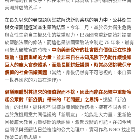
所建構的社會秩序，都在某程度上成為茲卡熱小腦併發症在南
美洲肆虐的兇手。
在長久以來的老問題與嘗試解決新興疾病的努力中，公共衛生
與女權團體逐漸產生策略結盟。
今年二月，基於公共衛生危機
與女性生育自主權惡化的雙重壓力，巴西國會重新開始討論關
於墮胎法案的修法，而這也是該國墮胎法令制定 75 年來，最有
可能大舉放寬的時機。
中南美洲保守的社會既有價值正在快速
鬆動。這個重組的力量，並非來自在未知風險下仍動作緩慢如
巨人的龐大官僚體系，而是長期耕耘議題，時常必須挑戰保守
價值的社會倡議團體
（當然，背後仍然有不可忽視的，來自第
一世界國家的力量在運作)。
倡議團體對其追求的價值鍥而不捨，因此而能在恐懼中重新喚
起公眾對「新疫情」帶來的「老問題」之思辨。
透過「新疫
情」的出現，抓住那些同樣意識到問題結構、擁有不同專業，
基於危機願意共同倡議的「新朋友」，始能壯大力量，重新搶
回被龐大教會力量壟斷的話語權，激起改變的可能。在如今利
益關係與議題皆日益複雜的公共治理中，實可作為 NGO 找出問
題破口的新思維。