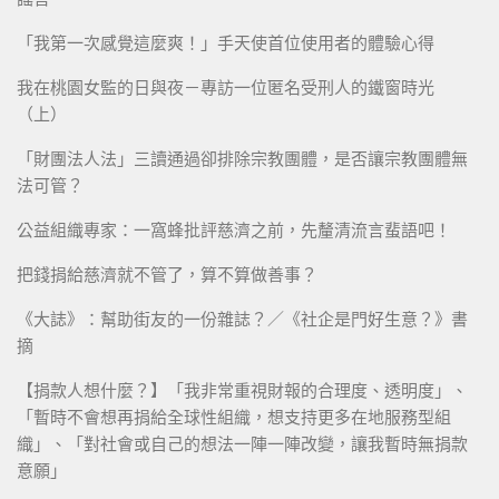
「我第一次感覺這麼爽！」手天使首位使用者的體驗心得
我在桃園女監的日與夜－專訪一位匿名受刑人的鐵窗時光
（上）
「財團法人法」三讀通過卻排除宗教團體，是否讓宗教團體無
法可管？
公益組織專家：一窩蜂批評慈濟之前，先釐清流言蜚語吧！
把錢捐給慈濟就不管了，算不算做善事？
《大誌》：幫助街友的一份雜誌？／《社企是門好生意？》書
摘
【捐款人想什麼？】「我非常重視財報的合理度、透明度」、
「暫時不會想再捐給全球性組織，想支持更多在地服務型組
織」、「對社會或自己的想法一陣一陣改變，讓我暫時無捐款
意願」