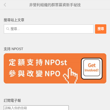
非營利組織的群眾募資新手祕技
搜尋站上文章
搜
尋
關
鍵
支持 NPOST
字:
訂閱電子報