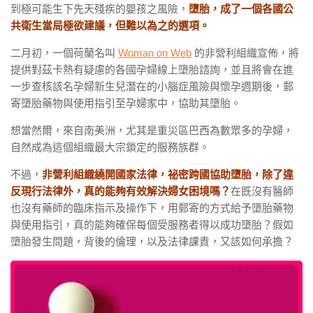
到極可能生下先天殘疾的嬰孩之風險，
墮胎，成了一個各國公
共衛生當局極欲建議，但難以為之的選項。
二月初，一個荷蘭名叫
Woman on Web
的非營利組織宣佈，將
提供對茲卡熱有疑慮的各國孕婦線上墮胎諮詢，並且將會在進
一步查核該名孕婦新生兒潛在的小腦症風險與懷孕週期後，郵
寄墮胎藥物與使用指引至孕婦家中，協助其墮胎。
想當然爾，來自南美洲，尤其是重災區巴西為數眾多的孕婦，
自然成為這個組織最大宗鎖定的服務族群。
不過，
非營利組織繞開國家法律，祕密跨國協助墮胎，除了違
反現行法律外，真的能夠有效解決婦女困境嗎？
在既沒有醫師
也沒有藥師的臨床指示及操作下，用郵寄的方式給予墮胎藥物
與使用指引，真的能夠確保每個受服務者得以成功墮胎？假如
墮胎發生問題，背後的倫理，以及法律課責，又該如何承擔？