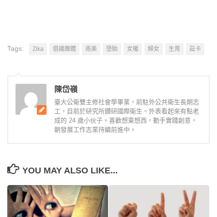
Tags:
Zika
倡議團體
南美
墮胎
女權
婦女
生育
茲卡
陳岱嶺
臺大公衛雙主修社會學畢業，前駐外公共衛生長期志
工，目前於研究所鑽研國際衛生。外表看起來有點老
成的 24 歲小伙子。喜歡想東想西，動手實踐創意，
朝發展工作志業持續前進中。
YOU MAY ALSO LIKE...