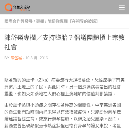
Skip to content
國際合作與發展
/
專欄
/
陳岱嶺專欄【在視界的彼端】
陳岱嶺專欄／支持墮胎？倡議團體摃上宗教
社會
BY
陳岱嶺
·
10 3 月, 2016
隨著新興的茲卡（Zika）病毒流行大規模蔓延，恐慌席捲了南美
洲這片土地上的子民。與此同時，另一個透過病毒帶出的社會
震盪，也如火如荼地在人們心裡上演難解的價值判斷論辯。
由於茲卡熱與小頭症之間存在著極高的關聯性，中南美洲各國
的衛生部門短時間內尚未得以有效撲滅疫情，只能紛紛向孕產
婦建議暫緩生育，或施行避孕措施，以避免胎兒感染。然而，
對過去曾出現類似茲卡熱症狀但已懷有身孕的婦女來說，考量