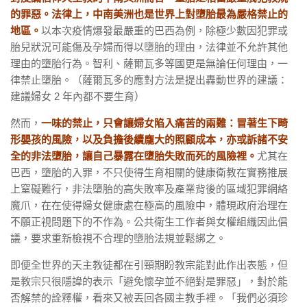
的罪惡。法律上，中南美洲也是世界上對墮胎最為嚴格禁止的
地區。
以本次疫情爆發最嚴重的巴西為例，除極少數因犯罪或
胎兒狀況可能傷及孕婦而得以墮胎的理由，法律並不允許其他
理由的墮胎行為。智利、薩爾瓦多等國更是無論任何理由，一
律禁止墮胎。（薩爾瓦多的應對方法是提出轟動世界的建議：
建議婦女 2 年內都不要生育）
然而，
一味的禁止，只會讓婦女陷入痛苦的兩難：冒著生下畸
形嬰孩的風險，以及負擔後續龐大的照顧成本，亦或訴諸不安
全的非法墮胎，讓自己暴露在墮胎失敗而死的風險裡。
尤其在
巴西，墮胎的入罪，不只使得生育相關的健康衛教在實務推展
上窒礙難行，非法墮胎的高失敗率及產業背後的區域犯罪網絡
魔爪，在在使得婦女健康處在極高的風險中，體現政府治理在
不願正視問題下的不作為。公共衛生工作者與女權組織因此倡
議，要求重新檢視不合理的墮胎法規並鬆綁之。
即便全世界的天主教徒都在引頸期盼教宗能對此作出表態，但
是教宗只很隱諱的表示「避免懷孕並不絕對是罪惡」，對於能
否解禁的詮釋權，看來又被丟回各國主教手裡。「我們必須珍