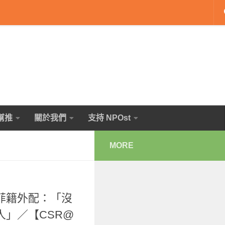
幫推
關於我們
支持 NPOst
MORE
菲籍外配：「沒
」／【CSR@