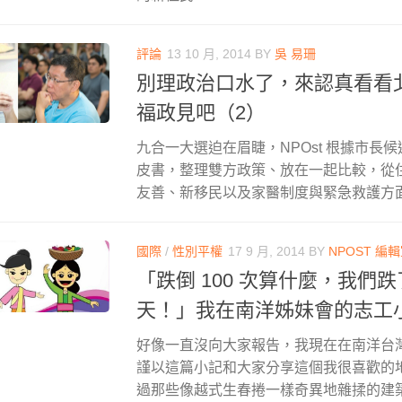
評論
13 10 月, 2014
BY
吳 易珊
別理政治口水了，來認真看看
福政見吧（2）
九合一大選迫在眉睫，NPOst 根據市長
皮書，整理雙方政策、放在一起比較，從
友善、新移民以及家醫制度與緊急救護方
國際
/
性別平權
17 9 月, 2014
BY
NPOST 編
「跌倒 100 次算什麼，我們
天！」我在南洋姊妹會的志工
好像一直沒向大家報告，我現在在南洋台
謹以這篇小記和大家分享這個我很喜歡的
過那些像越式生春捲一樣奇異地雜揉的建