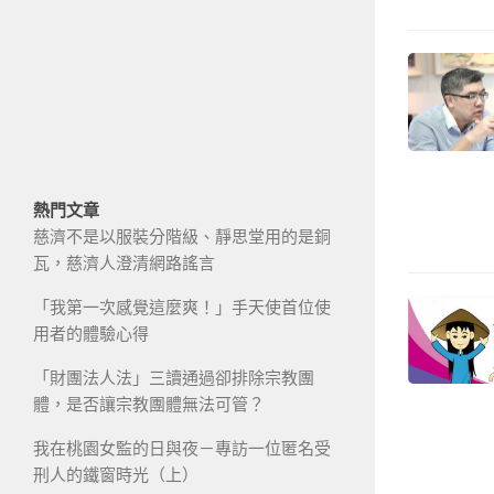
熱門文章
慈濟不是以服裝分階級、靜思堂用的是銅
瓦，慈濟人澄清網路謠言
「我第一次感覺這麼爽！」手天使首位使
用者的體驗心得
「財團法人法」三讀通過卻排除宗教團
體，是否讓宗教團體無法可管？
我在桃園女監的日與夜－專訪一位匿名受
刑人的鐵窗時光（上）