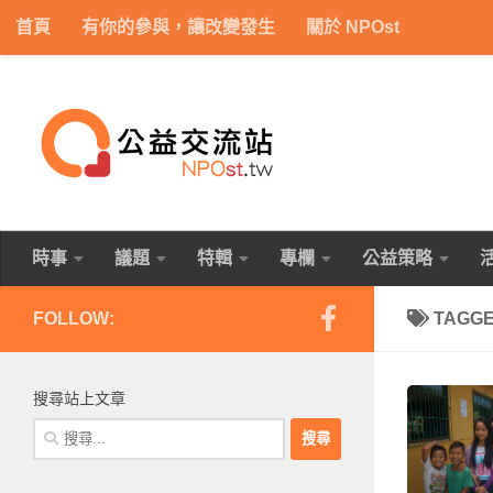
首頁
有你的參與，讓改變發生
關於 NPOst
Skip to content
時事
議題
特輯
專欄
公益策略
FOLLOW:
TAGG
搜尋站上文章
搜
尋
關