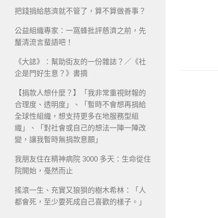
把錢捐給慈濟就不管了，算不算做善事？
公益組織專家：一窩蜂批評慈濟之前，先
釐清流言蜚語吧！
《大誌》：幫助街友的一份雜誌？／《社
企是門好生意？》書摘
【捐款人想什麼？】「我非常重視財報的
合理度、透明度」、「暫時不會想再捐給
全球性組織，想支持更多在地服務型組
織」、「對社會或自己的想法一陣一陣改
變，讓我暫時無捐款意願」
我朋友住在精神病院 3000 多天：生命從住
院開始，戞然而止
搖滾一生、充實又狼狽的樹木希林：「人
都會死，至少要死成自己喜歡的樣子。」