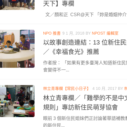
天下】專欄
文／顏和正 CSR@天下 「妳是婚姻仲介嫁
NPO 推書
9 1 月, 2018
BY
NPOST 編輯室
以故事創造連結：13 位新住
／《幸福食光》推薦
作者按： 「如果有更多臺灣人知道新住
會變得不一...
林立青專欄【常民小日子】
4 10 月, 2017
BY
林立青專欄／「難學的不是中
規則」專訪新住民萌芽協會
眼前 3 個新住民姐妹們正討論著華語補
的新住民...