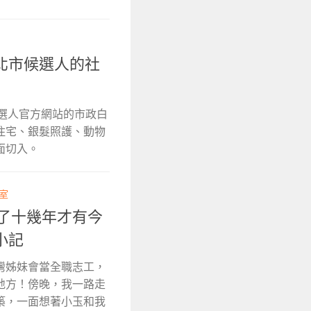
北市候選人的社
候選人官方網站的市政白
住宅、銀髮照護、動物
面切入。
輯室
跌了十幾年才有今
小記
灣姊妹會當全職志工，
地方！傍晚，我一路走
築，一面想著小玉和我