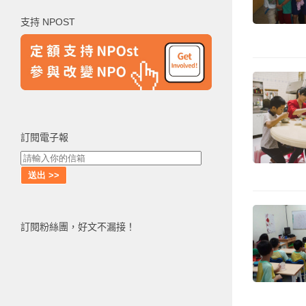
鍵
支持 NPOST
字:
訂閱電子報
訂閱粉絲團，好文不漏接！