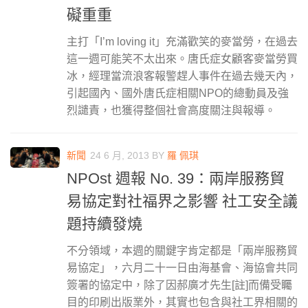
礙重重
主打「I’m loving it」充滿歡笑的麥當勞，在過去
這一週可能笑不太出來。唐氏症女顧客麥當勞買
冰，經理當流浪客報警趕人事件在過去幾天內，
引起國內、國外唐氏症相關NPO的總動員及強
烈譴責，也獲得整個社會高度關注與報導。
新聞
24 6 月, 2013
BY
羅 佩琪
NPOst 週報 No. 39：兩岸服務貿
易協定對社福界之影響 社工安全議
題持續發燒
不分領域，本週的關鍵字肯定都是「兩岸服務貿
易協定」，六月二十一日由海基會、海協會共同
簽署的協定中，除了因郝廣才先生[註]而備受矚
目的印刷出版業外，其實也包含與社工界相關的