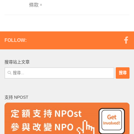
條款。
FOLLOW:
搜尋站上文章
搜
尋
關
鍵
支持 NPOST
字: