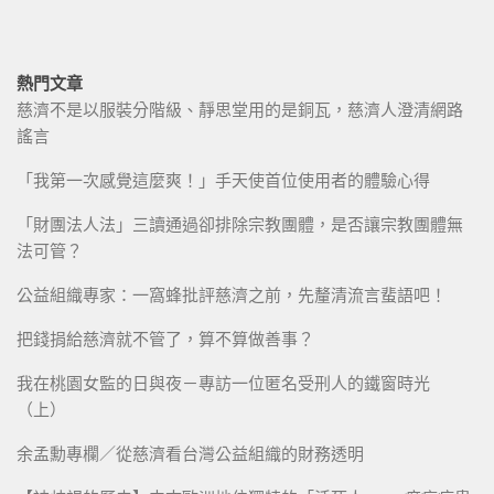
熱門文章
慈濟不是以服裝分階級、靜思堂用的是銅瓦，慈濟人澄清網路
謠言
「我第一次感覺這麼爽！」手天使首位使用者的體驗心得
「財團法人法」三讀通過卻排除宗教團體，是否讓宗教團體無
法可管？
公益組織專家：一窩蜂批評慈濟之前，先釐清流言蜚語吧！
把錢捐給慈濟就不管了，算不算做善事？
我在桃園女監的日與夜－專訪一位匿名受刑人的鐵窗時光
（上）
余孟勳專欄／從慈濟看台灣公益組織的財務透明