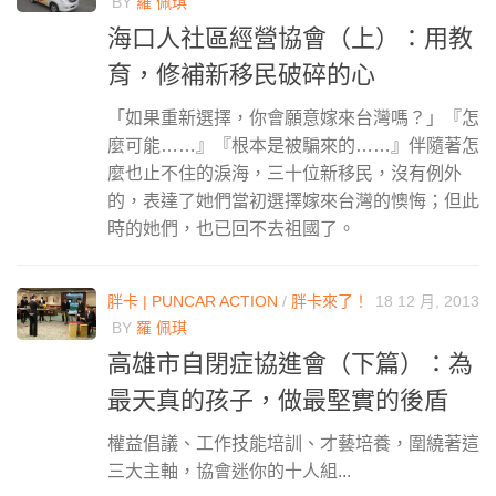
BY
羅 佩琪
海口人社區經營協會（上）：用教
育，修補新移民破碎的心
「如果重新選擇，你會願意嫁來台灣嗎？」『怎
麼可能……』『根本是被騙來的……』伴隨著怎
麼也止不住的淚海，三十位新移民，沒有例外
的，表達了她們當初選擇嫁來台灣的懊悔；但此
時的她們，也已回不去祖國了。
胖卡 | PUNCAR ACTION
/
胖卡來了！
18 12 月, 2013
BY
羅 佩琪
高雄市自閉症協進會（下篇）：為
最天真的孩子，做最堅實的後盾
權益倡議、工作技能培訓、才藝培養，圍繞著這
三大主軸，協會迷你的十人組...