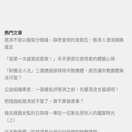
熱門文章
慈濟不是以服裝分階級、靜思堂用的是銅瓦，慈濟人澄清網路
謠言
「我第一次感覺這麼爽！」手天使首位使用者的體驗心得
「財團法人法」三讀通過卻排除宗教團體，是否讓宗教團體無
法可管？
公益組織專家：一窩蜂批評慈濟之前，先釐清流言蜚語吧！
把錢捐給慈濟就不管了，算不算做善事？
我在桃園女監的日與夜－專訪一位匿名受刑人的鐵窗時光
（上）
余孟勳專欄／從慈濟看台灣公益組織的財務透明