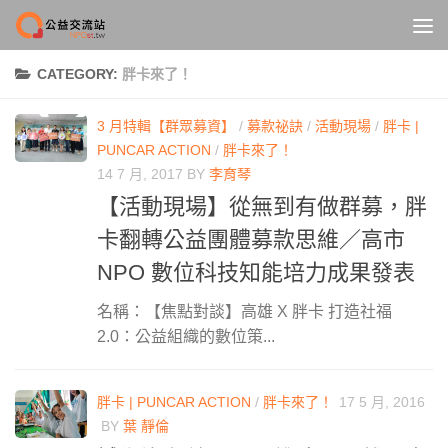
Skip to content
CATEGORY:
胖卡來了！
3 月特輯【群眾募資】
/
募款祕訣
/
活動現場
/
胖卡 |
PUNCAR ACTION
/
胖卡來了！
14 7 月, 2017
BY
李育琴
【活動現場】從無到有做群募，胖
卡翻轉公益團體募款思維／高市
NPO 數位科技知能培力成果發表
名稱：【焦點對談】高雄 X 胖卡 打造社福
2.0：公益組織的數位策...
胖卡 | PUNCAR ACTION
/
胖卡來了！
17 5 月, 2016
BY
葉 靜倫