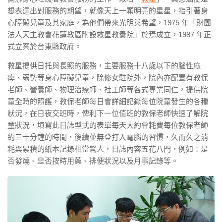
想表達出對服務的期望，就像天上一顆明亮的星星，指引著身
心障礙兒童及其家庭，為他們帶來光明與希望，1975 年「財團
法人天主教會花蓮教區附設救星教養院」於焉成立，1987 年正
式立案於台東縣政府。
救星提供日托與長照的服務，主要服務十八歲以下的腦性麻
痺、弱勢等身心障礙兒童，除修女駐院外，院內亦配置有教保
老師、營養師、物理治療師、社工師等各式專業同仁，提供院
童全時的照護，教保老師每日會詳細記錄每位院童發生的各種
狀況，在日夜交班時，俾利下一位值班的教保老師快速了解院
童狀況，填寫此日誌型式的表單每天大約會耗費每位教保老師
約三十分鐘的時間，後續並無登打入電腦的習慣，久而久之消
耗與累積的紙本記錄相當驚人，日誌內容五花八門，例如：是
否發燒、是否按時用藥、排便狀況以及月事記錄等。