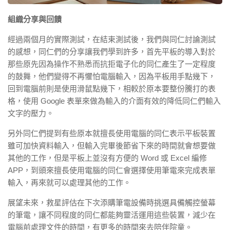
組織分享與回饋
經過兩個月的實際測試，在結束測試後，我們與同仁討論測試
的感想，同仁們的分享讓我們學到許多，首先平板的導入對於
那些原先因為操作不熟悉而抗拒電子化的同仁產生了一定程度
的鼓舞，他們變得不再懼怕電腦輸入，因為平板用手點幾下，
回到電腦前則是使用滑鼠點幾下，相較於原本要整份騰打的表
格，使用 Google 表單來做為輸入的介面有效的降低同仁們輸入
文字的壓力。
另外同仁們提到有些原本就擅長使用電腦的同仁表示平板裝置
雖可加快資料輸入，但輸入完畢後節省下來的時間就會想要做
其他的工作，但是平板上並沒有方便的 Word 或 Excel 編修
APP，到頭來擅長使用電腦的同仁會選擇使用筆電來完成表單
輸入，再來就可以處理其他的工作。
展望未來，救星評估在下次添購筆電設備時挑選具備觸控螢幕
的筆電，讓不同程度的同仁都能夠靈活運用這些裝置，減少在
電腦前處理文件的時間，有更多的時間來去陪伴院童。