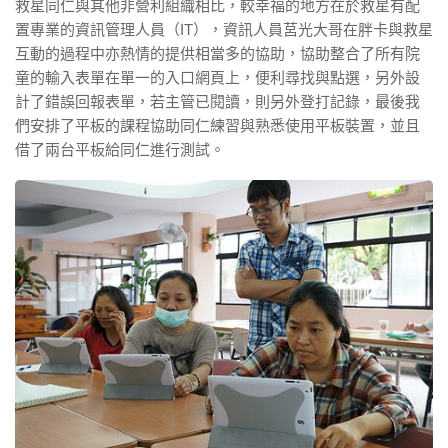
救星同仁與其他非營利組織相比，較幸福的地方在於救星有配
置專業的資訊管理人員（IT），資訊人員莒光大哥在胖卡與救星
互動的過程中亦熱情的提供相當多的協助，協助整合了所有院
童的輸入表單在單一的入口網頁上，便利尋找與點選，另外設
計了錯誤回報表單，若主管已閱讀，則另外登打記錄，最後我
們安排了平板的課程協助同仁練習與熟悉使用平板裝置，並且
借了兩台平板給同仁進行測試。