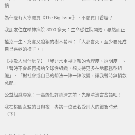
摘
為什麼有人寧願買《The Big Issue》，不願買口香糖？
我朋友住在精神病院 3000 多天：生命從住院開始，戞然而止
搖滾一生、充實又狼狽的樹木希林：「人都會死，至少要死成
自己喜歡的樣子。」
【捐款人想什麼？】「我非常重視財報的合理度、透明度」、
「暫時不會想再捐給全球性組織，想支持更多在地服務型組
織」、「對社會或自己的想法一陣一陣改變，讓我暫時無捐款
意願」
公益組織專家：一窩蜂批評慈濟之前，先釐清流言蜚語吧！
我在桃園女監的日與夜－專訪一位匿名受刑人的鐵窗時光
（下）