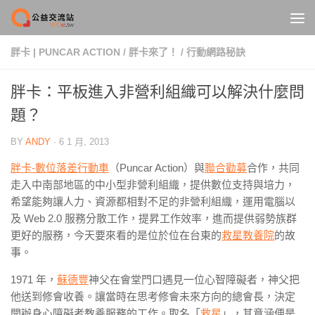
Skip to content
胖卡 | PUNCAR ACTION
/
胖卡來了！
/
行動網路秘訣
胖卡：平板進入非營利組織可以解決什麼問
題？
BY
ANDY
·
6 1 月, 2013
胖卡-數位落差行動車
（Puncar Action）與
聯合勸募
合作，共同
走入中南部地區的中小型非營利組織，提供數位支持與培力，
希望能夠讓人力、資源都相對不足的非營利組織，運用電腦以
及 Web 2.0 服務分散工作，提昇工作效率，進而提供弱勢族群
更好的服務，今天要來看的是位於位在台東的
救星教養院
的故
事。
1971 年，
蘇德豐
神父在會堂門口遇見一位心智障礙者，神父把
他送到修會收養。讓當時在思考修會未來方向的總會長，決定
開辦身心障礙者教養服務的工作。取名「
救星
」，其意涵便是