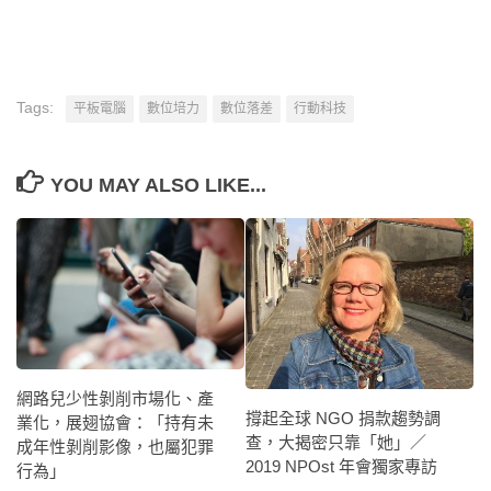
Tags:
平板電腦
數位培力
數位落差
行動科技
YOU MAY ALSO LIKE...
網路兒少性剝削市場化、產
撐起全球 NGO 捐款趨勢調
業化，展翅協會：「持有未
查，大揭密只靠「她」／
成年性剝削影像，也屬犯罪
2019 NPOst 年會獨家專訪
行為」