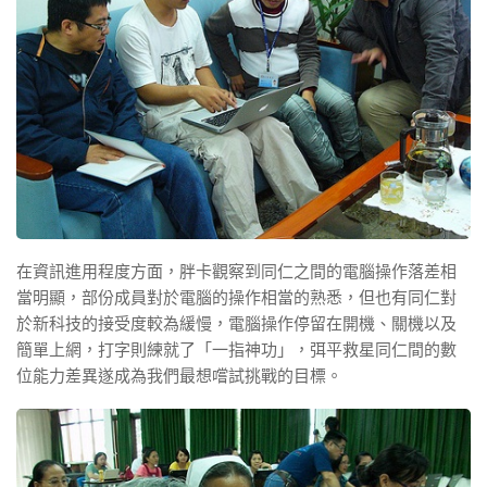
在資訊進用程度方面，胖卡觀察到同仁之間的電腦操作落差相
當明顯，部份成員對於電腦的操作相當的熟悉，但也有同仁對
於新科技的接受度較為緩慢，電腦操作停留在開機、關機以及
簡單上網，打字則練就了「一指神功」，弭平救星同仁間的數
位能力差異遂成為我們最想嚐試挑戰的目標。