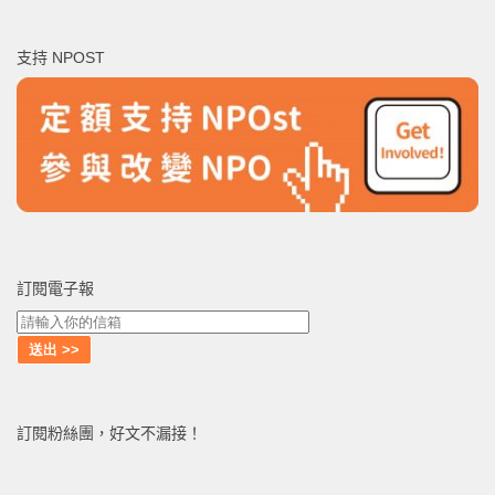
關
鍵
支持 NPOST
字:
訂閱電子報
訂閱粉絲團，好文不漏接！