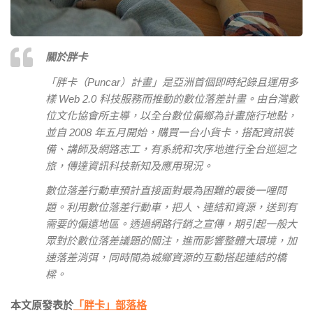
關於胖卡
「胖卡（Puncar）計畫」是亞洲首個即時紀錄且運用多
樣 Web 2.0 科技服務而推動的數位落差計畫。由台灣數
位文化協會所主導，以全台數位偏鄉為計畫施行地點，
並自 2008 年五月開始，購買一台小貨卡，搭配資訊裝
備、講師及網路志工，有系統和次序地進行全台巡迴之
旅，傳達資訊科技新知及應用現況。
數位落差行動車預計直接面對最為困難的最後一哩問
題。利用數位落差行動車，把人、連結和資源，送到有
需要的偏遠地區。透過網路行銷之宣傳，期引起一般大
眾對於數位落差議題的關注，進而影響整體大環境，加
速落差消弭，同時間為城鄉資源的互動搭起連結的橋
樑。
本文原發表於
「胖卡」部落格