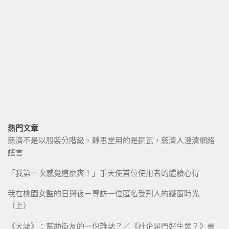
熱門文章
慈濟不是以服裝分階級、靜思堂用的是銅瓦，慈濟人澄清網路
謠言
「我第一次感覺這麼爽！」手天使首位使用者的體驗心得
我在桃園女監的日與夜－專訪一位匿名受刑人的鐵窗時光
（上）
《大誌》：幫助街友的一份雜誌？／《社企是門好生意？》書