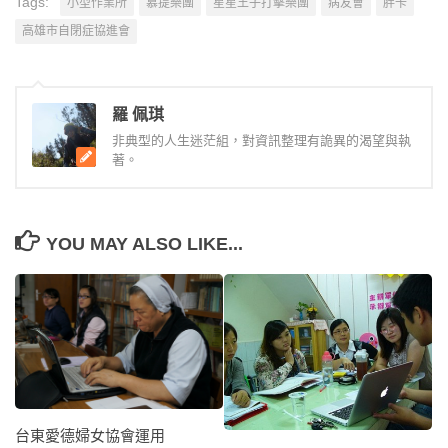
Tags:
小型作業所
慕提樂團
星星王子打擊樂團
病友會
胖卡
高雄市自閉症協進會
羅 佩琪
非典型的人生迷茫組，對資訊整理有詭異的渴望與執
著。
YOU MAY ALSO LIKE...
台東愛德婦女協會運用