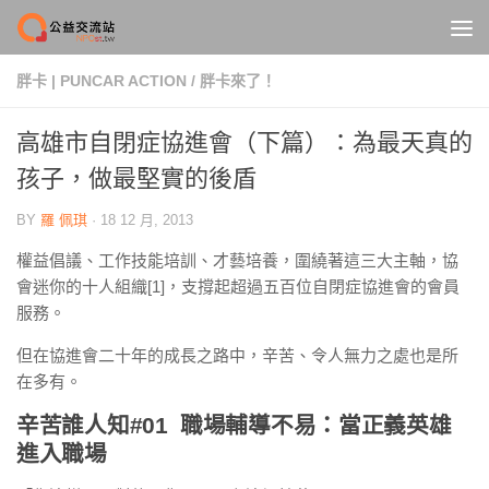
Skip to content
胖卡 | PUNCAR ACTION
/
胖卡來了！
高雄市自閉症協進會（下篇）：為最天真的
孩子，做最堅實的後盾
BY
羅 佩琪
·
18 12 月, 2013
權益倡議、工作技能培訓、才藝培養，圍繞著這三大主軸，協
會迷你的十人組織[1]，支撐起超過五百位自閉症協進會的會員
服務。
但在協進會二十年的成長之路中，辛苦、令人無力之處也是所
在多有。
辛苦誰人知#01
職場輔導不易：當正義英雄
進入職場