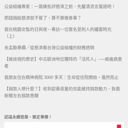
公益組織專家：一窩蜂批評慈濟之前，先釐清流言蜚語吧！
把錢捐給慈濟就不管了，算不算做善事？
我在桃園女監的日與夜－專訪一位匿名受刑人的鐵窗時光
（上）
余孟勳專欄／從慈濟看台灣公益組織的財務透明
【被歧視的歷史】中古歐洲地位獨特的「活死人」──痲瘋病患
者
我朋友住在精神病院 3000 多天：生命從住院開始，戞然而止
【捐款人想什麼？】收到認養孩童的信能維持捐款動力、負面
新聞左右捐款意願
認識永續發展，鎖定專欄！