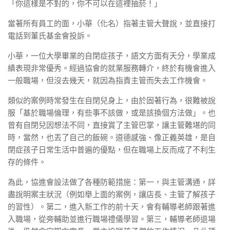
「你這樣是不對的，你不可以在這裡抽菸！」
當著所有員工的面，小華（化名）指著主管大聲說，並直接打
電話到董氏基金會投訴。
小華，一位大學畢業的自閉症孩子，語文方面有天分，學業成
績表現非常優秀。經過協會的就業服務轉介，終於有機會進入
一般職場，但沒去幾天，就因為指責主管而失去工作機會。
類似的案例時常發生在自閉兒身上，由於固著行為，很難被說
服「基於職場倫理，有些事不該做，或是該換個方法做」。也
曾有自閉兒因想法不同，直接賞了主管巴掌，讓主管難堪的同
時，當然，也丟了自己的飯碗。道德感強、像正義英雄，是自
閉症孩子日常生活中普遍的優點，但在職場上反而成了不利生
存的條件。
為此，協進會設法做了各種防範措施：第一，與主管溝通，詳
盡說明案主狀況（例如舉上面的案例，讓店長、主管了解孩子
的習性）。第二，進入新工作的前十天，會有輔導老師跟著進
入職場，從旁輔助並進行職場禮儀學習。第三，輔導老師退場