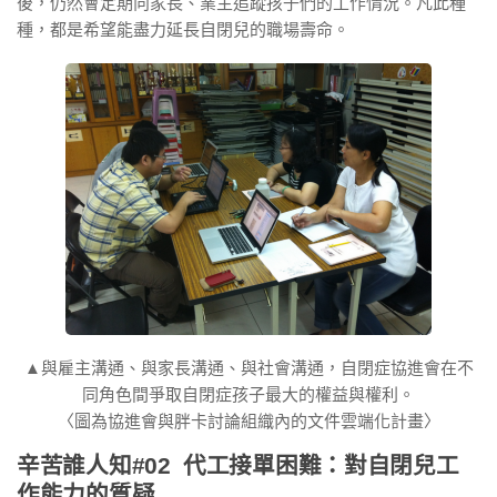
後，仍然會定期向家長、業主追蹤孩子們的工作情況。凡此種
種，都是希望能盡力延長自閉兒的職場壽命。
▲與雇主溝通、與家長溝通、與社會溝通，自閉症協進會在不
同角色間爭取自閉症孩子最大的權益與權利。
〈圖為協進會與胖卡討論組織內的文件雲端化計畫〉
辛苦誰人知#02
代工接單困難：對自閉兒工
作能力的質疑