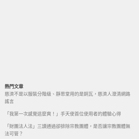
熱門文章
慈濟不是以服裝分階級、靜思堂用的是銅瓦，慈濟人澄清網路
謠言
「我第一次感覺這麼爽！」手天使首位使用者的體驗心得
「財團法人法」三讀通過卻排除宗教團體，是否讓宗教團體無
法可管？