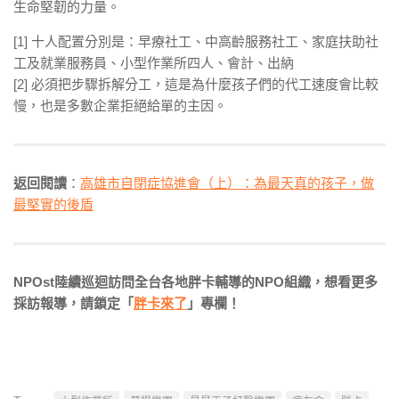
生命堅韌的力量。
[1] 十人配置分別是：早療社工、中高齡服務社工、家庭扶助社
工及就業服務員、小型作業所四人、會計、出納
[2] 必須把步驟拆解分工，這是為什麼孩子們的代工速度會比較
慢，也是多數企業拒絕給單的主因。
返回閱讀
：
高雄市自閉症協進會（上）：為最天真的孩子，做
最堅實的後盾
NPOst陸續巡迴訪問全台各地胖卡輔導的NPO組織，想看更多
採訪報導，請鎖定「
胖卡來了
」專欄！