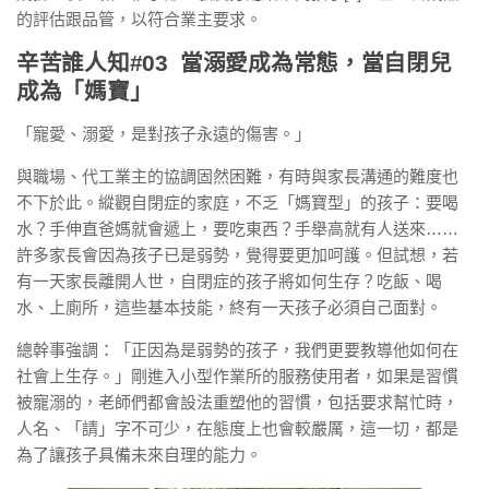
的評估跟品管，以符合業主要求。
辛苦誰人知#03
當溺愛成為常態，當自閉兒
成為「媽寶」
「寵愛、溺愛，是對孩子永遠的傷害。」
與職場、代工業主的協調固然困難，有時與家長溝通的難度也
不下於此。縱觀自閉症的家庭，不乏「媽寶型」的孩子：要喝
水？手伸直爸媽就會遞上，要吃東西？手舉高就有人送來……
許多家長會因為孩子已是弱勢，覺得要更加呵護。但試想，若
有一天家長離開人世，自閉症的孩子將如何生存？吃飯、喝
水、上廁所，這些基本技能，終有一天孩子必須自己面對。
總幹事強調：「正因為是弱勢的孩子，我們更要教導他如何在
社會上生存。」剛進入小型作業所的服務使用者，如果是習慣
被寵溺的，老師們都會設法重塑他的習慣，包括要求幫忙時，
人名、「請」字不可少，在態度上也會較嚴厲，這一切，都是
為了讓孩子具備未來自理的能力。