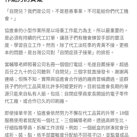
「自閉兒？我們是公司，不是慈善事業，不可能給你們代工機
會。」
協進會的小型作業所是以培養工作能力為主，所以最重要的，
是必須有持續的代工訂單，讓孩子們有機會練習手部的靈活
度、學習自立工作。然而，除了代工淡旺季的青黃不接，更根
本的問題，是台灣公司對「自閉症孩子接單」的排拒。
當輔導老師照著公司名冊一個個打電話，毛遂自薦接單，超過
百分之九十的公司聽到「自閉兒」三個字就直接發卡、謝謝再
連絡；但殊不知，實際與協進會合作過的廠商曾稱讚過，這群
孩子們的代工品質是比許多阿嬤更好的。目前協進會長期的單
源只能來自私有人脈，包括：自閉症學員家長開設的電子零件
代工廠，或合作已久的印刷廠。
即使接單辛苦，協進會依然努力不懈在代工品質的升等，18個
服務使用者就配有一個社工、三個輔導老師，透過高師生比，
仔細指導學員，拆解工作流程。例如：一個紙盒的拼湊就會分
成折、裝、黏，依手部靈敏度分配給不同孩子[2]，並監督成品