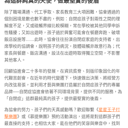
為這群純真的天使，做最堅實的後盾
除了職場溝通、代工爭取、家長教育三大項困難，協會遇過的
個別困境是數也數不盡的，例如：自閉症孩子對兩性之間的理
解度不足，又或碰觸界線比較模糊，常在學校被其他同學申訴
性騷擾；又如出遊時，孩子過於興奮可能會在餐廳奔跑、破壞
飯店設施等……此時，協會往往扮演自閉症家庭的支持者，出
席學校的協調會，說明孩子的病況，肢體碰觸非故意行為；代
家長與餐廳、飯店溝通，設法在出遊時取得獨立空間，不影響
其他客人。
回顧協進會二十多年的發展，在資訊貧脊、刻版印象固化的年
代艱苦創會，在近年的時代變遷下，快速做出決策、將經營方
向改弦易張，並利用才藝與樂團打造屬於自閉症孩子們的專屬
品牌──自閉症協進會依著不同環境背景，提供不同的服務，為
「自閉症」這群最純真的孩子，提供最堅實的後盾。
為協會的努力、孩子們的天真感動嗎？歡迎聯繫《
星星王子打
擊樂團
》或《慕提樂團》預約活動演出，這將是對這群孩子們
最直接的支持；也相信大家，能在他們的笑容與樂音中，找到