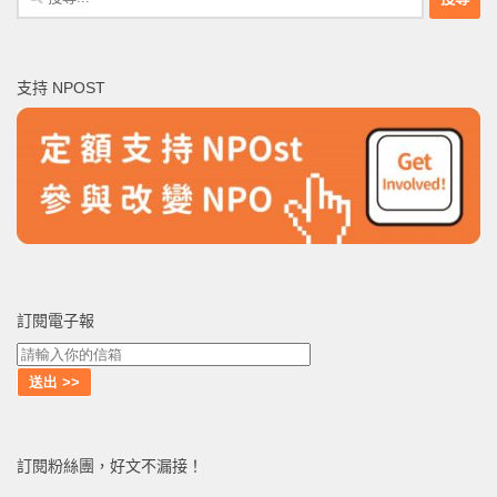
尋
關
鍵
支持 NPOST
字:
訂閱電子報
訂閱粉絲團，好文不漏接！