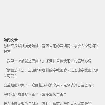
熱門文章
慈濟不是以服裝分階級、靜思堂用的是銅瓦，慈濟人澄清網路
謠言
「我第一次感覺這麼爽！」手天使首位使用者的體驗心得
「財團法人法」三讀通過卻排除宗教團體，是否讓宗教團體無
法可管？
公益組織專家：一窩蜂批評慈濟之前，先釐清流言蜚語吧！
把錢捐給慈濟就不管了，算不算做善事？
我在桃園女監的日與夜－專訪一位匿名受刑人的鐵窗時光