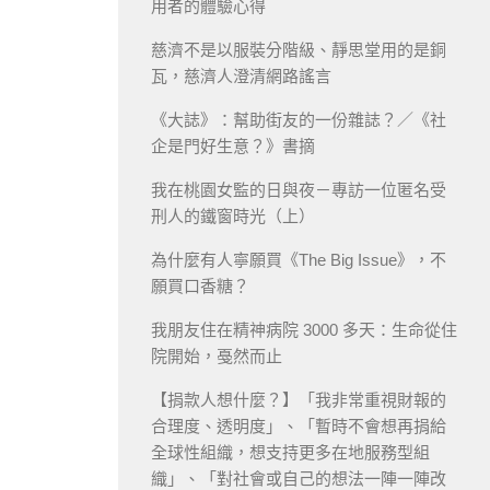
用者的體驗心得
慈濟不是以服裝分階級、靜思堂用的是銅
瓦，慈濟人澄清網路謠言
《大誌》：幫助街友的一份雜誌？／《社
企是門好生意？》書摘
我在桃園女監的日與夜－專訪一位匿名受
刑人的鐵窗時光（上）
為什麼有人寧願買《The Big Issue》，不
願買口香糖？
我朋友住在精神病院 3000 多天：生命從住
院開始，戞然而止
【捐款人想什麼？】「我非常重視財報的
合理度、透明度」、「暫時不會想再捐給
全球性組織，想支持更多在地服務型組
織」、「對社會或自己的想法一陣一陣改