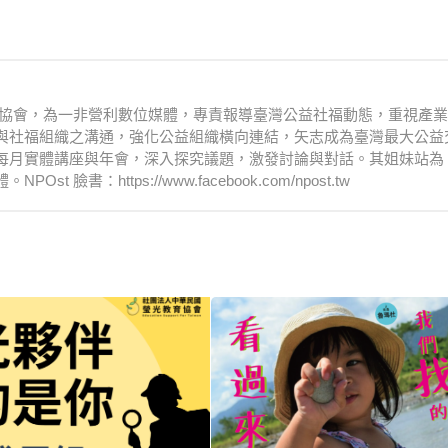
文化協會，為一非營利數位媒體，專責報導臺灣公益社福動態，重視產
與社福組織之溝通，強化公益組織橫向連結，矢志成為臺灣最大公益
每月實體講座與年會，深入探究議題，激發討論與對話。其姐妹站為
：https://www.facebook.com/npost.tw