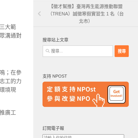
【徵才幫推】臺灣再生能源推動聯盟
（TRENA）誠徵寒假實習生 1 名（台
北市）
三大範
眾溝通對
搜尋站上文章
搜
尋
關
鍵
鳴；在參
支持 NPOST
字:
志工的力
環境現
推廣工
訂閱電子報