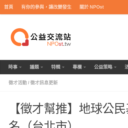
首頁
有你的參與，讓改變發生
關於 NPOst
Skip to content
時事
議題
特輯
專欄
公益策略
徵才活動
/
徵才訊息更新
【徵才幫推】地球公民
名（台北市）