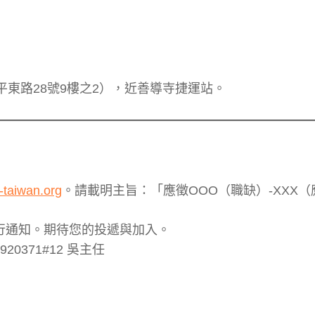
平東路28號9樓之2），近善導寺捷運站。
-taiwan.org
。請載明主旨：「應徵OOO（職缺）-XXX
行通知。期待您的投遞與加入。
0371#12 吳主任