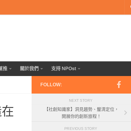
幫推
關於我們
支持 NPOst
FOLLOW:
NEXT STORY
造在
【社創知識家】洞見趨勢、釐清定位，
開展你的創新旅程！
PREVIOUS STORY