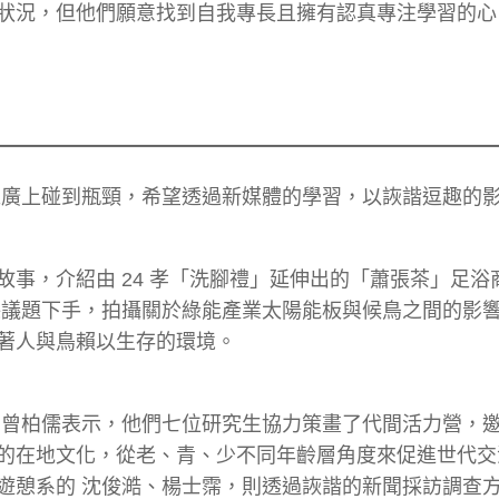
狀況，但他們願意找到自我專長且擁有認真專注學習的心
推廣上碰到瓶頸，希望透過新媒體的學習，以詼諧逗趣的
事，介紹由 24 孝「洗腳禮」延伸出的「蕭張茶」足浴
保議題下手，拍攝關於綠能產業太陽能板與候鳥之間的影
著人與鳥賴以生存的環境。
 曾柏儒表示，他們七位研究生協力策畫了代間活力營，
的在地文化，從老、青、少不同年齡層角度來促進世代交
遊憩系的 沈俊澔、楊士霈，則透過詼諧的新聞採訪調查