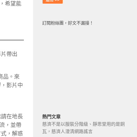
，希望能
訂閱粉絲團，好文不漏接！
影片帶出
商品。來
響，影片中
邀請在地長
熱門文章
慈濟不是以服裝分階級、靜思堂用的是銅
流，並帶
瓦，慈濟人澄清網路謠言
方式，解惑