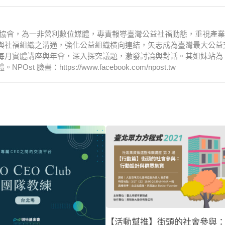
文化協會，為一非營利數位媒體，專責報導臺灣公益社福動態，重視產
與社福組織之溝通，強化公益組織橫向連結，矢志成為臺灣最大公益
每月實體講座與年會，深入探究議題，激發討論與對話。其姐妹站為
：https://www.facebook.com/npost.tw
【活動幫推】街頭的社會參與