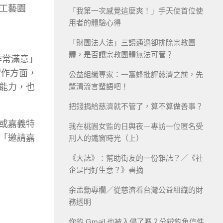
工藝園
「我第一次感覺這麼爽！」手天使首位使
用者的體驗心得
「財團法人法」三讀通過卻排除宗教團
體，是否讓宗教團體無法可管？
非常滿意」
實作方面，
公益組織專家：一窩蜂批評慈濟之前，先
能力，也
釐清流言蜚語吧！
把錢捐給慈濟就不管了，算不算做善事？
或嘉義特
我在桃園女監的日與夜－專訪一位匿名受
「邀請嘉
刑人的鐵窗時光（上）
《大誌》：幫助街友的一份雜誌？／《社
企是門好生意？》書摘
余孟勳專欄／從慈濟看台灣公益組織的財
務透明
你的 Gmail 也被入侵了嗎？分辨釣魚信件