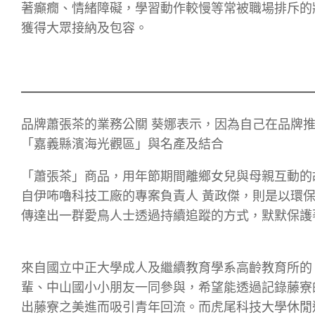
著癲癇、情緒障礙，學習動作較慢等常被職場排斥的
獲得大眾接納及包容。
品牌蕭張茶的業務公關 葵娜表示，因為自己在品牌
「嘉義縣濱海光觀區」與名產及結合
「蕭張茶」商品，用年節期間離鄉女兒與母親互動的故
自伊咘嚕科技工廠的專案負責人 黃政傑，則是以環
傳達出一群愛鳥人士透過持續追蹤的方式，默默保護
來自國立中正大學成人及繼續教育學系高齡教育所的
輩、中山國小小朋友一同參與，希望能透過記錄藤寮
出藤寮之美進而吸引青年回流。而虎尾科技大學休閒