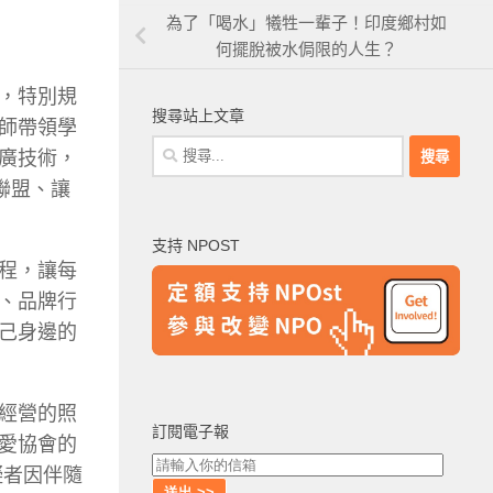
為了「喝水」犧牲一輩子！印度鄉村如
何擺脫被水侷限的人生？
，特別規
搜尋站上文章
師帶領學
搜
廣技術，
尋
聯盟、讓
關
鍵
支持 NPOST
字:
程，讓每
、品牌行
己身邊的
經營的照
訂閱電子報
愛協會的
礙者因伴隨