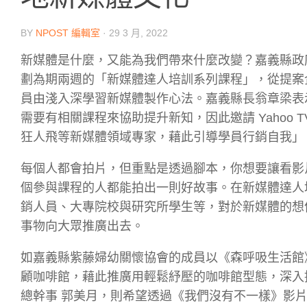
BY
NPOST 編輯室
·
29 3 月, 2022
新媒體是什麼，又能為我們帶來什麼改變？嘉義縣政
劃為期兩週的「新媒體達人培訓系列課程」，從提案
員由淺入深學習新媒體製作心法。嘉義縣長翁章梁表
需要有相關課程來協助提升新知，因此邀請 Yahoo
狂人飛等新媒體領域專家，藉此引導學員行銷自我」
每個人都會拍片，但重點是透過腳本，你想要讓看影
個參與課程的人都能拍出一則好故事。在新媒體達人
銷人員、大專院校與研究所學生等，對於新媒體的想
事物向大眾推廣出去。
如嘉義縣紫藤婦幼關懷協會的成員以《森呼吸生活館
顧咖啡館，藉此推廣用輕鬆紓壓的咖啡館型態，深入
總幹事 郭美月，則希望透過《我們沒有不一樣》影