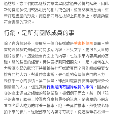
過訪談，志工們認為應該要讓書屋脫離過去苦情的階段，因此
新的官網多使用較為明亮的相片或色調，並調整標語意涵，重
新打理書屋的形象，讓官網同時在技術上與形象上，都能夠更
符合書屋的現況。
行銷，是所有團隊成員的事
除了官方網站外，書屋另一個自有媒體是
臉書粉絲團
頁面。臉
書的經營模式是固定時間張貼內容，不只文字，更包含大量的
照片或影片。這些臉書頁面上的內容，也是未來內容集展的基
礎。關於臉書的經營，黃仲豪提到兩個觀念，一是，如何在人
力資源吃緊的狀況下持續維持社群媒體頁面？可能組織需要安
排專門的人力，對黃仲豪來說，是否能夠有這個專門的人力，
是存乎一心的事情。第二個是，雖然組織需要安排專門經營公
關溝通的人力，但是其實
行銷是所有團隊成員的事情
，因為內
容的產出源自於組織的服務業務，舉個例子而言，某一則「孩
子的書屋」臉書上按讚與分享數最多的訊息，是書屋的小朋友
看到老婦人吃力的踩著三輪車，跑下去幫忙推車，然後被老師
拍下來的影片。從服務來的內容才有故事，從這裡筆者看到一