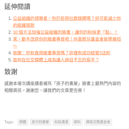
延伸閱讀
公益組織的領導者，你仍拒用社群媒體嗎？這可能減少你
的組織捐款
10 個方法加強公益組織的臉書，讓你的粉絲更「黏」！
來，動手改造你的臉書專頁吧！向喜憨兒基金會偷學幾招
～
新聞：你有善用臉書專頁嗎？這裡有成功經營3法則
如何在社交媒體上成為讓人過目不忘的寫手？
致謝
感謝本場次講座講者補充「孩子的書屋」臉書上最熱門內容的
相關資訊。謝謝您，讓我們的文章更完善！
Tags:
媒體
孩子的書屋
科技濃湯
資料
開拓文教基金會