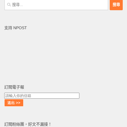
搜
尋
關
鍵
支持 NPOST
字:
訂閱電子報
訂閱粉絲團，好文不漏接！