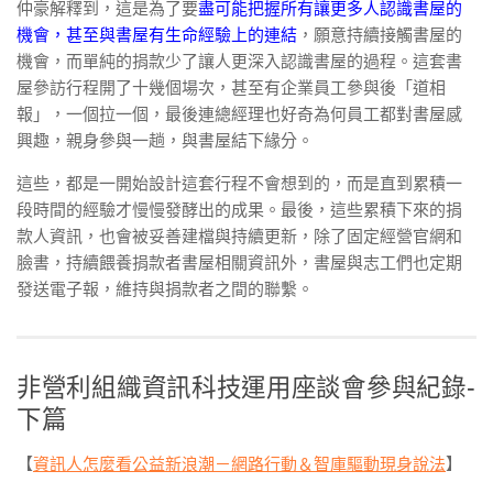
仲豪解釋到，這是為了要
盡可能把握所有讓更多人認識書屋的
機會，甚至與書屋有生命經驗上的連結
，願意持續接觸書屋的
機會，而單純的捐款少了讓人更深入認識書屋的過程。這套書
屋參訪行程開了十幾個場次，甚至有企業員工參與後「道相
報」，一個拉一個，最後連總經理也好奇為何員工都對書屋感
興趣，親身參與一趟，與書屋結下緣分。
這些，都是一開始設計這套行程不會想到的，而是直到累積一
段時間的經驗才慢慢發酵出的成果。最後，這些累積下來的捐
款人資訊，也會被妥善建檔與持續更新，除了固定經營官網和
臉書，持續餵養捐款者書屋相關資訊外，書屋與志工們也定期
發送電子報，維持與捐款者之間的聯繫。
非營利組織資訊科技運用座談會參與紀錄-
下篇
【
資訊人怎麼看公益新浪潮－網路行動＆智庫驅動現身說法
】