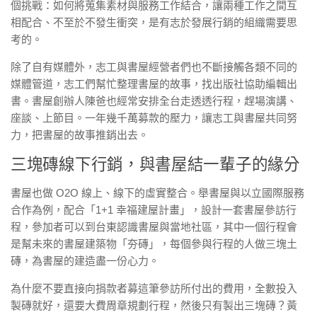
個挑戰：如何將蒐集素材與服務工作結合，讓兩種工作之間互
相配合、不至於不發生衝突，是有志於發展行銷的組織需要思
考的。
除了自有媒體外，志工與書屋經營者們也不斷接觸各類不同的
媒體管道，志工們幫忙整理書屋的故事，找出版社協助編輯出
書。書屋創辦人陳爸也經常安排全台走透透行程，趕場演講、
座談、上節目。一年幾千萬募款的壓力，讓志工與書屋共同努
力，把書屋的故事推銷出去。
三塊磚線下行銷，與書屋結一輩子的緣分
書屋也做 O2O 線上、線下的虛實整合。舉書屋與以立國際服務
合作為例，配合「1+1 幸福建屋計畫」，設計一套書屋參訪行
程，參加者可以到台東認識書屋與當地社區，其中一個行程會
是幫未來的書屋建築物「夯磚」，每個參與行程的人做三塊土
磚，為書屋的建造盡一份心力。
為什麼不要直接向捐款者募這筆參訪所付出的費用，全數投入
製磚就好，還要大費周章規劃行程，然後只有製出三塊磚？黃