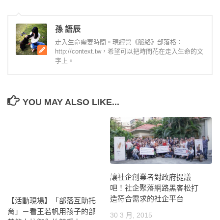
孫 語辰
走入生命需要時間。現經營《脈絡》部落格：
http://context.tw，希望可以把時間花在走入生命的文
字上。
YOU MAY ALSO LIKE...
讓社企創業者對政府提議
吧！社企聚落網路黑客松打
造符合需求的社企平台
【活動現場】「部落互助托
育」－看王若帆用孩子的部
30 3 月, 2015