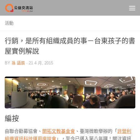
Skip to content
活動
行銷，是所有組織成員的事－台東孩子的書
屋實例解說
BY
孫 語辰
·
21 4 月, 2015
編按
由聯合勸募協會、
開拓文教基金會
、臺灣微軟舉辦的「
非營利
組織資訊科技運用座談會
」，至今已邁入第八年囉！關注資訊