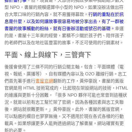
據計畫行事
。但，現實是，大部份的捐款多集中捐助給少數大
型 NPO，書屋的規模還算中小型的 NPO，如果沒辦法做出符
合大眾口味的行銷內容，就不易獲得募款。
行銷的重點在於訊
息是什麼，以及如何讓故事很容易地被分享出去，有了一群被
書屋的故事觸動的粉絲，就有日後辦活動或號召的基礎。
幸運
的是，書屋十三年來的經營，累積不少關於孩子們、陪伴孩子
的老師們以及在地社區豐富的故事，不乏可使用的行銷素材。
平面、線上與線下，三管齊下
後援會使用了三條不同的行銷公關主軸，包含：平面媒體（電
視、報紙、廣播等）、自有媒體內容以及 O2O 離線行銷。志工
們首先著手進行
書屋官網
翻新的工作，黃仲豪說，書屋的舊版
官網是用 HTML 技術寫成的，比起現在架設網站的技術，HTML
的維護與更新十分困難，「很多 NPO 夥伴可能也常曾到這種狀
況，就是以前有志工幫忙架了官網，因為各種因素與志工失聯
後，網站就很難更新。」黃仲豪說。此外，書屋的舊版官網，
可以點選的欄目也寥寥無幾，又不適用於現在各式各樣的行動
載具。如果想讓更多人能夠透過網站了解書屋，網站確實有更
新的必要。