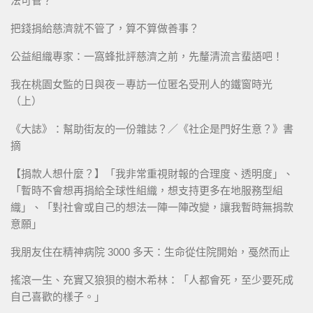
法可管？
把錢捐給慈濟就不管了，算不算做善事？
公益組織專家：一窩蜂批評慈濟之前，先釐清流言蜚語吧！
我在桃園女監的日與夜－專訪一位匿名受刑人的鐵窗時光
（上）
《大誌》：幫助街友的一份雜誌？／《社企是門好生意？》書
摘
【捐款人想什麼？】「我非常重視財報的合理度、透明度」、
「暫時不會想再捐給全球性組織，想支持更多在地服務型組
織」、「對社會或自己的想法一陣一陣改變，讓我暫時無捐款
意願」
我朋友住在精神病院 3000 多天：生命從住院開始，戞然而止
搖滾一生、充實又狼狽的樹木希林：「人都會死，至少要死成
自己喜歡的樣子。」