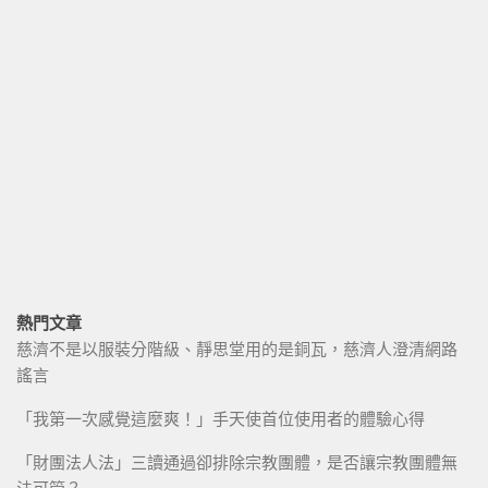
熱門文章
慈濟不是以服裝分階級、靜思堂用的是銅瓦，慈濟人澄清網路
謠言
「我第一次感覺這麼爽！」手天使首位使用者的體驗心得
「財團法人法」三讀通過卻排除宗教團體，是否讓宗教團體無