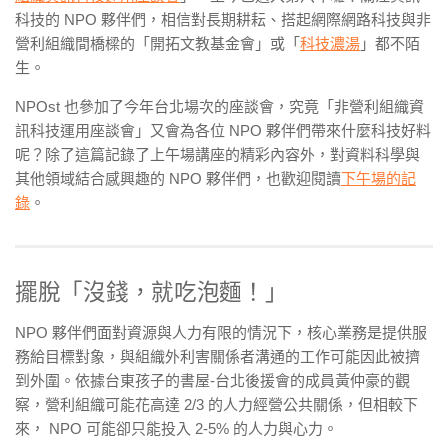
科技的 NPO 夥伴們，相信對長期耕耘、搭起網際網路科技與非
營利組織間橋樑的「開拓文教基金會」或「
科技濃湯
」都不陌
生。
NPOst 也參加了今年台北場次的座談會，究竟「非營利組織資
訊科技運用座談會」又會為各位 NPO 夥伴們帶來什麼科技好料
呢？除了這篇記錄了上午場講座的精彩內容外，對資料科學與
其他領域結合感興趣的 NPO 夥伴們，也歡迎閱讀
下午場的記
錄
。
擺脫「沒錢，就吃泡麵！」
NPO 夥伴們面對資源與人力有限的情況下，核心業務是提供服
務給目標對象，與組織外利害關係者溝通的工作可能因此被擠
到外圍。依據台東孩子的書屋-台北後援會的成員黃仲豪的觀
察，營利組織可能花高達 2/3 的人力經營公共關係，但相較下
來， NPO 可能卻只能投入 2-5% 的人力與心力。