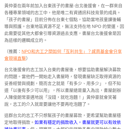
黃仲豪在兩年前加入台東孩子的書屋-台北後援會，在一群來自
各種專業領域的志工中，他是唯二有資通訊科技背景的成員。
「孩子的書屋」目前分佈在台東七個點，協助當地孩童課後輔
導與照護。台東地區資源不足，無法支持在地 NPO 的營運，因
此需要從其他大都會引導資源過去支應，書屋台北後援會是因
為這樣的邏輯成立的。
（推薦：
NPO和志工之間如何「互利共生」？感恩基金會分享
會現場直擊
）
台北後援會的志工加入台東的書屋後，想要協助書屋解決募款
的問題。當他們一開始走入書屋時，發現書屋缺乏取得資源的
妥善經營與規劃，簡而言之就是「有多少、用多少」，但不知
道「以後有多少可以用」，所以書屋總是量入為出，書屋創辦
人陳俊朗常豪邁地說「沒錢，就吃泡麵！」黃仲豪就會笑著
說，志工的介入就是要讓他不要再吃泡麵了。
這群台北的志工不只想幫孩子的書屋募款，更希望幫助書屋穩
定地取得捐款。
如果有穩定的捐款收入，書屋就更可以有效依