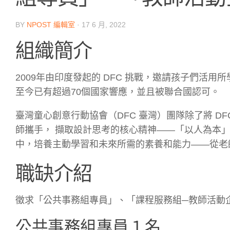
BY
NPOST 編輯室
·
17 6 月, 2022
組織簡介
2009年由印度發起的 DFC 挑戰，邀請孩子們活
至今已有超過70個國家響應，並且被聯合國認可。
臺灣童心創意行動協會（DFC 臺灣）團隊除了將 D
師攜手， 擷取設計思考的核心精神——「以人為本
中，培養主動學習和未來所需的素養和能力——從老
職缺介紹
徵求「公共事務組專員」、「課程服務組─教師活動
公共事務組專員１名