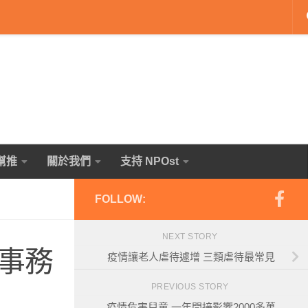
幫推
關於我們
支持 NPOst
FOLLOW:
NEXT STORY
事務
疫情讓老人虐待遽增 三類虐待最常見
PREVIOUS STORY
疫情危害兒童 一年間接影響2000多萬