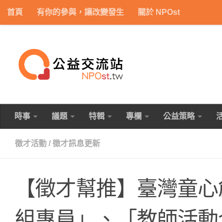
首頁
有你的參與，讓改變發生
關於 NPOst
Skip to content
時事
議題
特輯
專欄
公益策略
徵才活動
/
徵才訊息更新
【徵才幫推】臺灣童心
組專員」、「教師活動