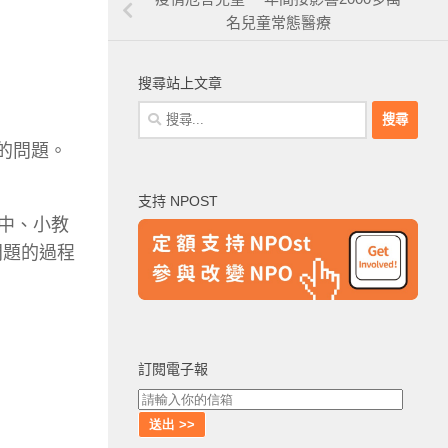
名兒童常態醫療
搜尋站上文章
搜
尋
差的問題。
關
鍵
支持 NPOST
字:
國中、小教
問題的過程
訂閱電子報