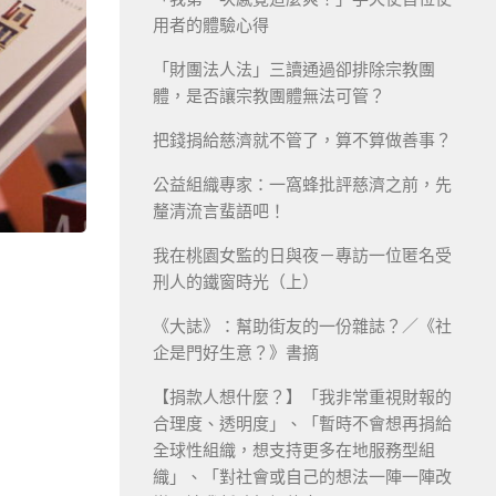
用者的體驗心得
「財團法人法」三讀通過卻排除宗教團
體，是否讓宗教團體無法可管？
把錢捐給慈濟就不管了，算不算做善事？
公益組織專家：一窩蜂批評慈濟之前，先
釐清流言蜚語吧！
我在桃園女監的日與夜－專訪一位匿名受
刑人的鐵窗時光（上）
《大誌》：幫助街友的一份雜誌？／《社
企是門好生意？》書摘
【捐款人想什麼？】「我非常重視財報的
合理度、透明度」、「暫時不會想再捐給
全球性組織，想支持更多在地服務型組
織」、「對社會或自己的想法一陣一陣改