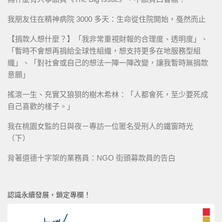
我朋友住在精神病院 3000 多天：生命從住院開始，戞然而止
【捐款人想什麼？】「我非常重視財報的合理度、透明度」、
「暫時不會想再捐給全球性組織，想支持更多在地服務型組
織」、「對社會或自己的想法一陣一陣改變，讓我暫時無捐款
意願」
搖滾一生、充實又狼狽的樹木希林：「人都會死，至少要死成
自己喜歡的樣子。」
我在桃園女監的日與夜－專訪一位匿名受刑人的鐵窗時光
（下）
背著道德十字架的業務員：NGO 街頭募款員的告白
認識永續發展，鎖定專欄！