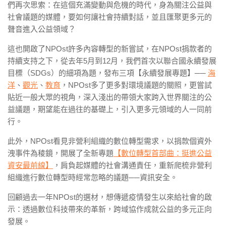
們再次思索：在這個充滿變動與危機的時代，身為關注公益與
社會議題的媒體，要如何讓社會持續對話，並且匯聚更多元的
聲音進入公益領域？
這也開啟了NPOst許多內容轉型的新嘗試，在NPOst捐款者的
持續支持之下，從去年5月到12月，我們首次以聯合國永續發展
目標（SDGs）的細項為題，發布三項【永續發展專題】──
海
洋
、
觀光
、
教育
，NPOst多了更多對環境議題的關照，更嘗試
貼近一般大眾的視角，深入淺出的帶領大家跨入世界關注的公
益議題，期望能在過往的基礎上，引入更多元領域的人一同前
行。
此外，NPOst看見非營利組織的數位轉型需求，以捐款個資外
洩事件為稜鏡，開展了全新專題
【數位轉型首部曲：挺進公益
資安最前線】
，肩負起媒體的社會溝通責任，重新爬梳非營利
組織進行數位轉型時經常忽略的議題──資訊安全。
回顧過去一年NPOst的選材，想傳遞疫情發生以來給社會的啟
示：透過數位科技帶來的革新，跨域協作成就公益的多元正向
發展。