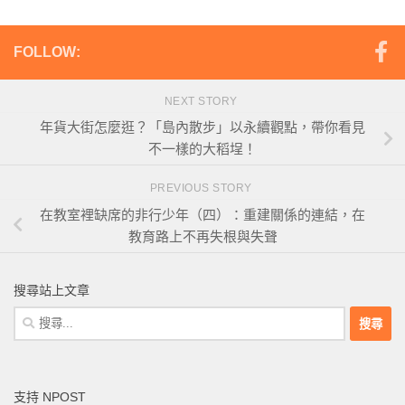
FOLLOW:
NEXT STORY
年貨大街怎麼逛？「島內散步」以永續觀點，帶你看見
不一樣的大稻埕！
PREVIOUS STORY
在教室裡缺席的非行少年（四）：重建關係的連結，在
教育路上不再失根與失聲
搜尋站上文章
搜
尋
關
鍵
支持 NPOST
字: