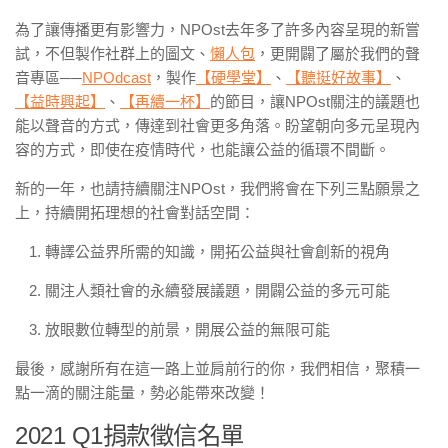
為了讓傳播更有影響力，NPOst去年多了許多內容呈現的新嘗
試，不但製作社群上的圖文、
懶人包
，更開闢了屬於我們的聲
音專區──
NPOdcast
，製作
【硬學堂】
、
【聽挺好故事】
、
【益時興起】
、
【再續一杯】
的節目，讓NPOst關注的議題也
能以聲音的方式，傳達到社會更多角落。盼望朝向多元呈現內
容的方式，即使在疫情時代，也能讓公益的循環不間斷。
新的一年，也請持續關注NPOst，我們將會在下列三點願景之
上，持續開拓理想的社會對話空間：
轉譯公益界所需的知識，開拓公益與社會創新的視角
關注人類社會的永續發展議題，開闢公益的多元可能
放眼數位轉型的前景，開展公益的無限可能
最後，感謝所有在這一路上並肩前行的你，我們相信，聚積一
點一滴的關注能量，勢必能帶來改變！
2021 Q1捐款徵信名單