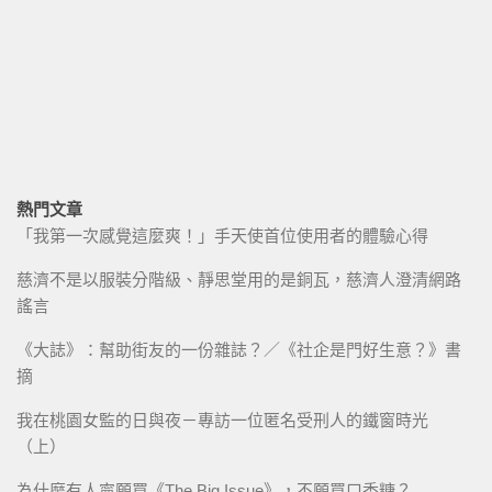
熱門文章
「我第一次感覺這麼爽！」手天使首位使用者的體驗心得
慈濟不是以服裝分階級、靜思堂用的是銅瓦，慈濟人澄清網路
謠言
《大誌》：幫助街友的一份雜誌？／《社企是門好生意？》書
摘
我在桃園女監的日與夜－專訪一位匿名受刑人的鐵窗時光
（上）
為什麼有人寧願買《The Big Issue》，不願買口香糖？