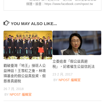
媒體。臉書：https://www.facebook.com/npost.tw
YOU MAY ALSO LIKE...
立委追查「假公益真避
戳破臺灣「地王」接班人公
稅」，記者催生公益信託法
益神話！王雪紅之後，林堉
23 2 月, 2017
璘基金的假公益真投資、假
BY
NPOST 編輯室
慈善真避稅
26 7 月, 2018
BY
NPOST 編輯室