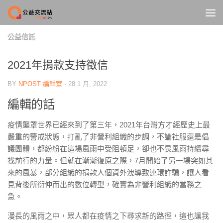
Skip to content
公益信託
2021年捐款支持徵信
BY
NPOST 編輯室
·
28 1 月, 2022
編輯的話
疫情壟罩世界已經來到了第三年，2021年台灣方才經歷史上最
嚴重的警戒狀態，打亂了非營利組織的步調，不論社服還是倡
議團體，都紛紛在這場風雨中受阻頓足，卻也不畏風雨持續尋
找前行的力量。但就在漸漸復原之際，7月開始了另一場突如其
來的風暴，部分組織的捐款人個資外洩導致連環詐騙，讓人看
見背後所衍伸而出的數位轉型，確實為非營利組織的當務之
急。
漫長的風雨之中，眾人都在疫情之下尋求新的路徑，這也讓我