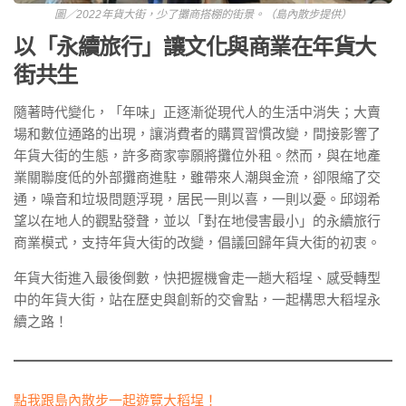
圖／2022年貨大街，少了攤商搭棚的街景。（島內散步提供）
以「永續旅行」讓文化與商業在年貨大
街共生
隨著時代變化，「年味」正逐漸從現代人的生活中消失；大賣
場和數位通路的出現，讓消費者的購買習慣改變，間接影響了
年貨大街的生態，許多商家寧願將攤位外租。然而，與在地產
業關聯度低的外部攤商進駐，雖帶來人潮與金流，卻限縮了交
通，噪音和垃圾問題浮現，居民一則以喜，一則以憂。邱翊希
望以在地人的觀點發聲，並以「對在地侵害最小」的永續旅行
商業模式，支持年貨大街的改變，倡議回歸年貨大街的初衷。
年貨大街進入最後倒數，快把握機會走一趟大稻埕、感受轉型
中的年貨大街，站在歷史與創新的交會點，一起構思大稻埕永
續之路！
點我跟島內散步一起遊覽大稻埕！