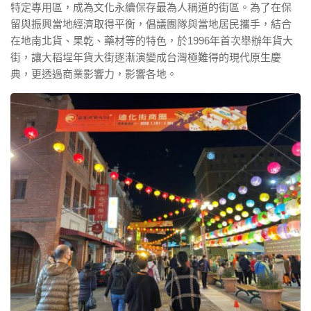
特定專用區，成為文化永續保存最為人稱道的街區。為了在保
留與振興當地經濟取得平衡，倡議團隊與當地居民攜手，結合
在地南北貨、果乾、藥材等的特色，於1996年首次舉辦年貨大
街，讓大稻埕年貨大街逐漸演變成台灣極難得的現代原生慶
典，更透過商業影響力，影響各地。