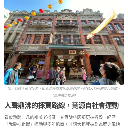
圖／翻轉大稻埕印象，街區建築成文化永續見證，記錄大稻埕的歲月痕跡。
（島內散步提供）
人聲鼎沸的採買路線，竟源自社會運動
看似熱鬧非凡的唯美老街區，其實險些因都更被拆毀，經歷
「我愛迪化街」運動與多年協商，才讓大稻埕被劃為歷史風貌