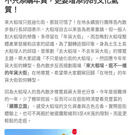
不只添購年貨，更要增添你的文化氣
質！
來大稻埕只逛迪化街，那就可惜了！在地永續旅行團隊島內散
步執行長邱翊表示，大稻埕自古以來皆為商業重鎮，但一般人
對大稻埕的想像，多停留在「年貨大街」，而忽略對大稻埕整
體產業發展和店家的認識，為了翻轉這個印象，身為土生土長
大稻埕人的邱翊，曾策劃「去大稻埕，不去年貨大街」的導覽
主題，帶大家認識「不只是迪化街的大稻埕」。然因應今年年
貨大街的轉型，島內散步反而規劃兩場「
來大稻埕・逛不一樣
的年貨大街
」在地導覽，希望帶大家觀察回歸「在地性」的年
貨大街如何轉型。
同為大稻埕人的島內散步導覽員蔣大哥也分享，今年是很難得
的一年，少了棚架搭設，反而可以在逛街時清楚看見豐富的
「
建築立面
」，感受大稻埕的文化資產與古色古香。實際逛街
體驗上，也可不再囿於被擺攤壓縮到3至4米寬的限制，而能更
輕鬆的走逛。