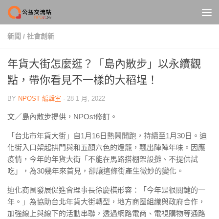
Skip to content
新聞
/
社會創新
年貨大街怎麼逛？「島內散步」以永續觀
點，帶你看見不一樣的大稻埕！
BY
NPOST 編輯室
·
28 1 月, 2022
文／島內散步提供，NPOst修訂。
「台北市年貨大街」自1月16日熱鬧開跑，持續至1月30日。迪
化街入口架起拱門與和五顏六色的燈籠，飄出陣陣年味。因應
疫情，今年的年貨大街「不能在馬路搭棚架設攤、不提供試
吃」，為30幾年來首見，卻讓這條街產生微妙的變化。
迪化商圈發展促進會理事長徐慶棋形容：「今年是很關鍵的一
年。」為協助台北年貨大街轉型，地方商圈組織與政府合作，
加強線上與線下的活動串聯，透過網路電商、電視購物等通路