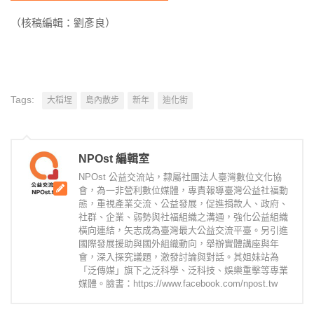
（核稿編輯：劉彥良）
Tags:
大稻埕
島內散步
新年
迪化街
NPOst 編輯室
NPOst 公益交流站，隸屬社團法人臺灣數位文化協
會，為一非營利數位媒體，專責報導臺灣公益社福動
態，重視產業交流、公益發展，促進捐款人、政府、
社群、企業、弱勢與社福組織之溝通，強化公益組織
橫向連結，矢志成為臺灣最大公益交流平臺。另引進
國際發展援助與國外組織動向，舉辦實體講座與年
會，深入探究議題，激發討論與對話。其姐妹站為
「泛傳媒」旗下之泛科學、泛科技、娛樂重擊等專業
媒體。臉書：https://www.facebook.com/npost.tw