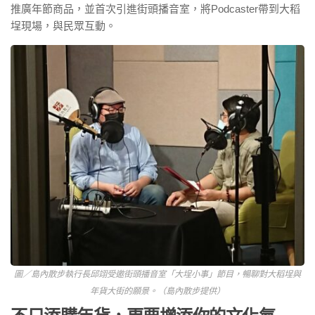
推廣年節商品，並首次引進街頭播音室，將Podcaster帶到大稻
埕現場，與民眾互動。
圖／島內散步執行長邱翊受邀街頭播音室「大埕小事」節目，暢聊對大稻埕與
年貨大街的願景。（島內散步提供）