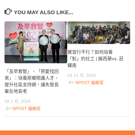
YOU MAY ALSO LIKE...
實習行不行？如何培養
「對」的社工 | 滕西華vs. 莊
耀南
「及早救智」、「把愛找回
24 11 月, 2014
來」：培養原鄉照護人才、
BY
NPOST 編輯室
提升社區支持網，讓失智長
輩在地安老
18 1 月, 2019
BY
NPOST 編輯室