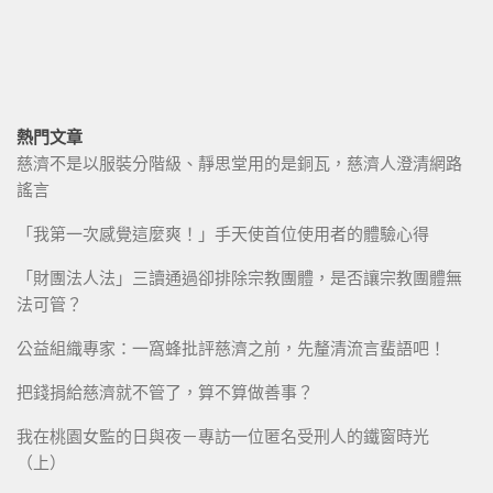
熱門文章
慈濟不是以服裝分階級、靜思堂用的是銅瓦，慈濟人澄清網路
謠言
「我第一次感覺這麼爽！」手天使首位使用者的體驗心得
「財團法人法」三讀通過卻排除宗教團體，是否讓宗教團體無
法可管？
公益組織專家：一窩蜂批評慈濟之前，先釐清流言蜚語吧！
把錢捐給慈濟就不管了，算不算做善事？
我在桃園女監的日與夜－專訪一位匿名受刑人的鐵窗時光
（上）