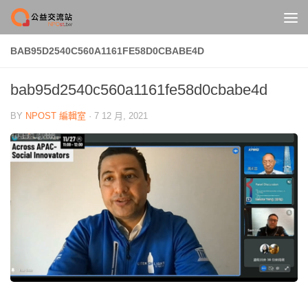
Skip to content
BAB95D2540C560A1161FE58D0CBABE4D
bab95d2540c560a1161fe58d0cbabe4d
BY
NPOST 編輯室
·
7 12 月, 2021