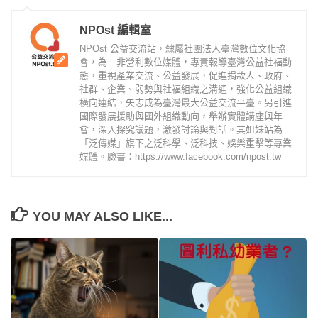
NPOst 編輯室
NPOst 公益交流站，隸屬社團法人臺灣數位文化協
會，為一非營利數位媒體，專責報導臺灣公益社福動
態，重視產業交流、公益發展，促進捐款人、政府、
社群、企業、弱勢與社福組織之溝通，強化公益組織
橫向連結，矢志成為臺灣最大公益交流平臺。另引進
國際發展援助與國外組織動向，舉辦實體講座與年
會，深入探究議題，激發討論與對話。其姐妹站為
「泛傳媒」旗下之泛科學、泛科技、娛樂重擊等專業
媒體。臉書：https://www.facebook.com/npost.tw
YOU MAY ALSO LIKE...