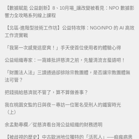
【數據賦能 公益創新】8、10月場_讓改變被看見：NPO 數據影
響力全攻略系列線上課程
【北區-進階型技術工作坊】公益特攻隊：NGO/NPO 的 AI 高效
工作流實戰
「我第一次感覺這麼爽！」手天使首位使用者的體驗心得
公益組織專家：一窩蜂批評慈濟之前，先釐清流言蜚語吧！
「財團法人法」三讀通過卻排除宗教團體，是否讓宗教團體無
法可管？
把錢捐給慈濟就不管了，算不算做善事？
我在桃園女監的日與夜－專訪一位匿名受刑人的鐵窗時光
（上）
余孟勳專欄／從慈濟看台灣公益組織的財務透明
【被歧視的歷史】中古歐洲地位獨特的「活死人」──痲瘋病患