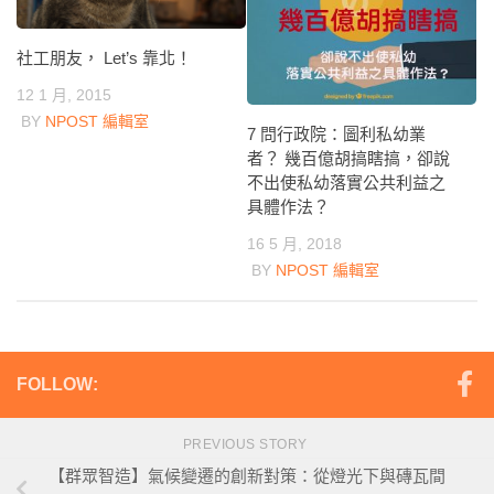
社工朋友， Let’s 靠北！
12 1 月, 2015
BY
NPOST 編輯室
7 問行政院：圖利私幼業
者？ 幾百億胡搞瞎搞，卻說
不出使私幼落實公共利益之
具體作法？
16 5 月, 2018
BY
NPOST 編輯室
FOLLOW:
PREVIOUS STORY
【群眾智造】氣候變遷的創新對策：從燈光下與磚瓦間