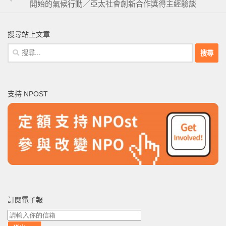
開始的氣候行動／亞太社會創新合作獎得主經驗談
搜尋站上文章
搜
尋
關
鍵
支持 NPOST
字:
訂閱電子報