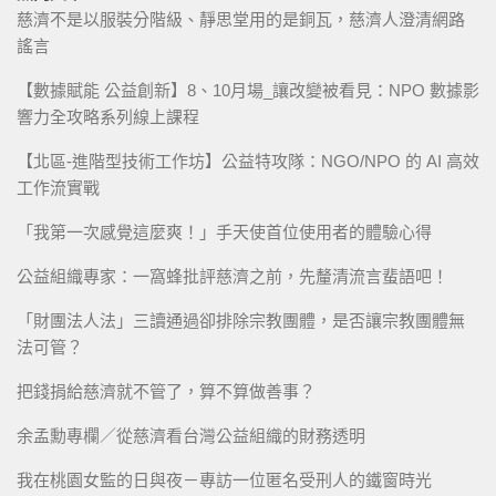
慈濟不是以服裝分階級、靜思堂用的是銅瓦，慈濟人澄清網路
謠言
【數據賦能 公益創新】8、10月場_讓改變被看見：NPO 數據影
響力全攻略系列線上課程
【北區-進階型技術工作坊】公益特攻隊：NGO/NPO 的 AI 高效
工作流實戰
「我第一次感覺這麼爽！」手天使首位使用者的體驗心得
公益組織專家：一窩蜂批評慈濟之前，先釐清流言蜚語吧！
「財團法人法」三讀通過卻排除宗教團體，是否讓宗教團體無
法可管？
把錢捐給慈濟就不管了，算不算做善事？
余孟勳專欄／從慈濟看台灣公益組織的財務透明
我在桃園女監的日與夜－專訪一位匿名受刑人的鐵窗時光