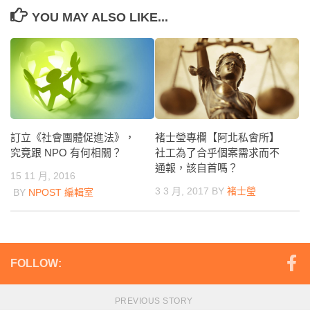
YOU MAY ALSO LIKE...
訂立《社會團體促進法》，
褚士瑩專欄【阿北私會所】
究竟跟 NPO 有何相關？
社工為了合乎個案需求而不
通報，該自首嗎？
15 11 月, 2016
3 3 月, 2017
BY
褚士瑩
BY
NPOST 編輯室
FOLLOW:
PREVIOUS STORY