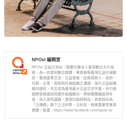
NPOst 編輯室
NPOst 公益交流站，隸屬社團法人臺灣數位文化協
會，為一非營利數位媒體，專責報導臺灣公益社福動
態，重視產業交流、公益發展，促進捐款人、政府、
社群、企業、弱勢與社福組織之溝通，強化公益組織
橫向連結，矢志成為臺灣最大公益交流平臺。另引進
國際發展援助與國外組織動向，舉辦實體講座與年
會，深入探究議題，激發討論與對話。其姐妹站為
「泛傳媒」旗下之泛科學、泛科技、娛樂重擊等專業
媒體。臉書：https://www.facebook.com/npost.tw