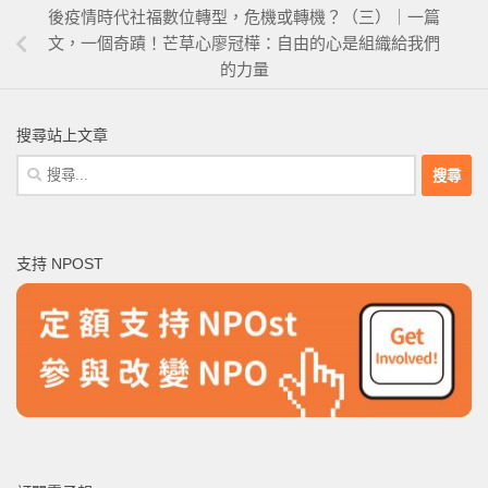
後疫情時代社福數位轉型，危機或轉機？（三）｜一篇
文，一個奇蹟！芒草心廖冠樺：自由的心是組織給我們
的力量
搜尋站上文章
搜
尋
關
鍵
支持 NPOST
字: