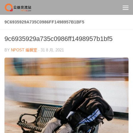
Skip to content
9C6935929A735C0986FF1498957B1BF5
9c6935929a735c0986ff1498957b1bf5
BY
NPOST 編輯室
·
31 8 月, 2021