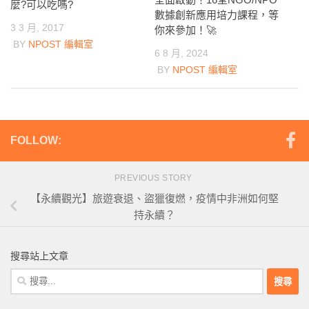
麼?可以吃嗎?
數據創新應用培力課程，等
3 3 月, 2017
你來參加！🚀
BY
NPOST 編輯室
6 8 月, 2024
BY
NPOST 編輯室
FOLLOW:
PREVIOUS STORY
【永續觀光】旅遊衰退、盜獵復燃，疫情中非洲如何堅
持永續？
搜尋站上文章
搜
尋
關