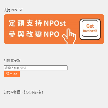
鍵
支持 NPOST
字:
訂閱電子報
訂閱粉絲團，好文不漏接！