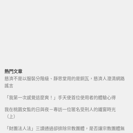
熱門文章
慈濟不是以服裝分階級、靜思堂用的是銅瓦，慈濟人澄清網路
謠言
「我第一次感覺這麼爽！」手天使首位使用者的體驗心得
我在桃園女監的日與夜－專訪一位匿名受刑人的鐵窗時光
（上）
「財團法人法」三讀通過卻排除宗教團體，是否讓宗教團體無