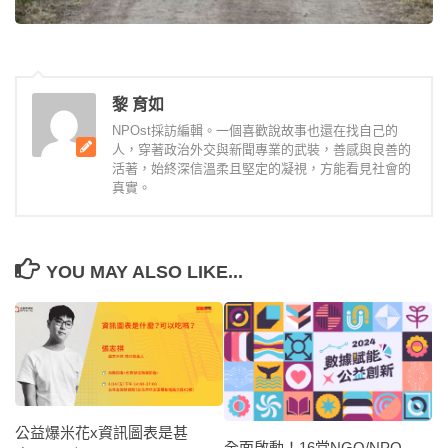
黎 育如
NPOst採訪編輯。一個喜歡說故事也還在找自己的
人，穿著政治外交與新聞專業的武裝，善感與良善的
活著，始終深信溫柔且堅定的凝視，方能看見社會的
真實。
YOU MAY ALSO LIKE...
公益爆米花x資訊圖表是甚
全面啟動！16堂NGO/NPO