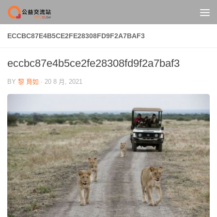
Skip to content
ECCBC87E4B5CE2FE28308FD9F2A7BAF3
eccbc87e4b5ce2fe28308fd9f2a7baf3
BY
黎 育如
·
20 8 月, 2021