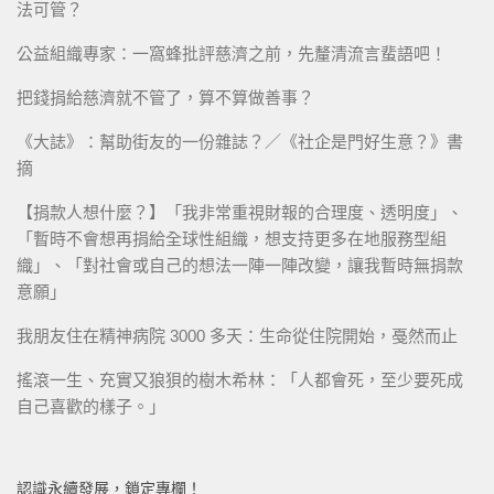
法可管？
公益組織專家：一窩蜂批評慈濟之前，先釐清流言蜚語吧！
把錢捐給慈濟就不管了，算不算做善事？
《大誌》：幫助街友的一份雜誌？／《社企是門好生意？》書
摘
【捐款人想什麼？】「我非常重視財報的合理度、透明度」、
「暫時不會想再捐給全球性組織，想支持更多在地服務型組
織」、「對社會或自己的想法一陣一陣改變，讓我暫時無捐款
意願」
我朋友住在精神病院 3000 多天：生命從住院開始，戞然而止
搖滾一生、充實又狼狽的樹木希林：「人都會死，至少要死成
自己喜歡的樣子。」
認識永續發展，鎖定專欄！