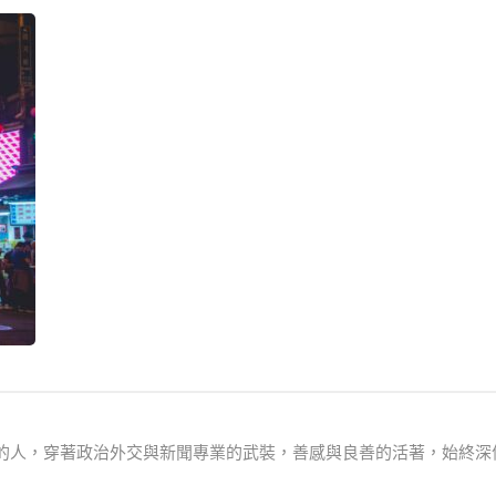
己的人，穿著政治外交與新聞專業的武裝，善感與良善的活著，始終深