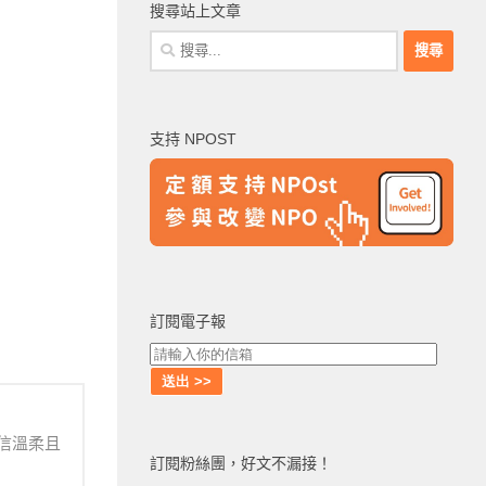
搜尋站上文章
搜
尋
關
鍵
支持 NPOST
字:
訂閱電子報
信溫柔且
訂閱粉絲團，好文不漏接！