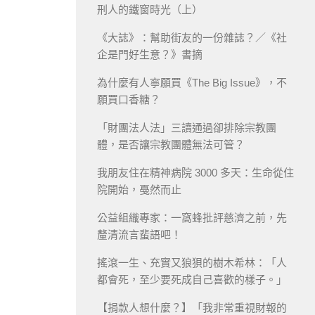
刑人的鐵窗時光（上）
《大誌》：幫助街友的一份雜誌？／《社
企是門好生意？》書摘
為什麼有人寧願買《The Big Issue》，不
願買口香糖？
「財團法人法」三讀通過卻排除宗教團
體，是否讓宗教團體無法可管？
我朋友住在精神病院 3000 多天：生命從住
院開始，戞然而止
公益組織專家：一窩蜂批評慈濟之前，先
釐清流言蜚語吧！
搖滾一生、充實又狼狽的樹木希林：「人
都會死，至少要死成自己喜歡的樣子。」
【捐款人想什麼？】「我非常重視財報的