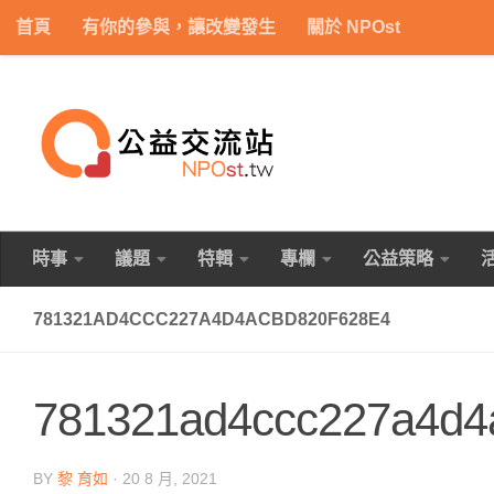
首頁
有你的參與，讓改變發生
關於 NPOst
Skip to content
時事
議題
特輯
專欄
公益策略
781321AD4CCC227A4D4ACBD820F628E4
781321ad4ccc227a4d4
BY
黎 育如
·
20 8 月, 2021