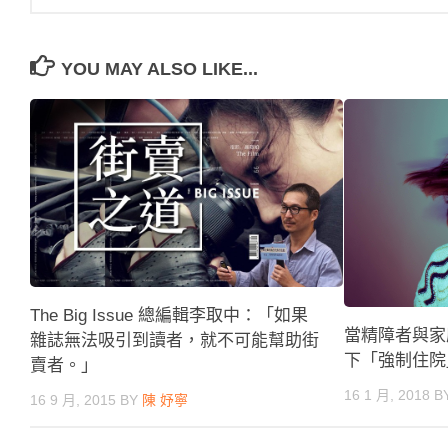
YOU MAY ALSO LIKE...
The Big Issue 總編輯李取中：「如果
當精障者與家
雜誌無法吸引到讀者，就不可能幫助街
下「強制住院
賣者。」
16 1 月, 2018
B
16 9 月, 2015
BY
陳 妤寧