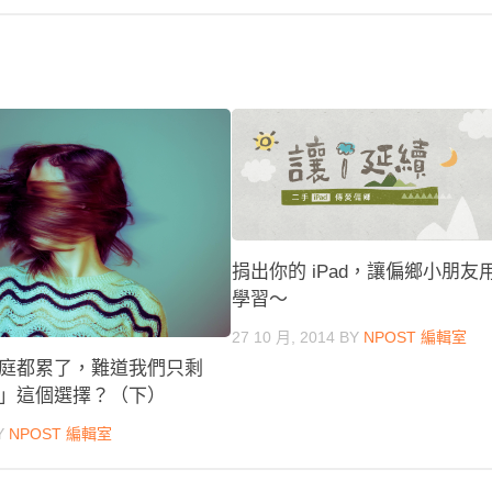
捐出你的 iPad，讓偏鄉小朋友
學習～
27 10 月, 2014
BY
NPOST 編輯室
庭都累了，難道我們只剩
」這個選擇？（下）
Y
NPOST 編輯室