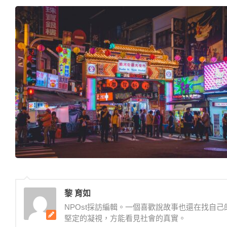
黎 育如
NPOst採訪編輯。一個喜歡說故事也還在找自
堅定的凝視，方能看見社會的真實。