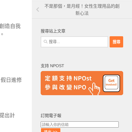
不是那個，是月經！女性生理用品的創
新心法
創造自我
搜尋站上文章
。
搜
尋
關
鍵
支持 NPOST
字:
、假日進修
提出計
訂閱電子報