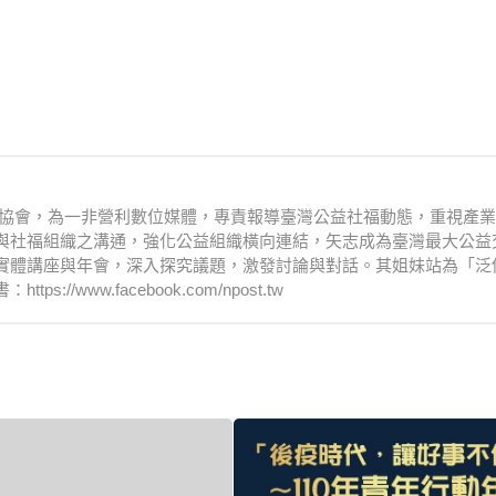
文化協會，為一非營利數位媒體，專責報導臺灣公益社福動態，重視產
與社福組織之溝通，強化公益組織橫向連結，矢志成為臺灣最大公益
實體講座與年會，深入探究議題，激發討論與對話。其姐妹站為「泛
www.facebook.com/npost.tw