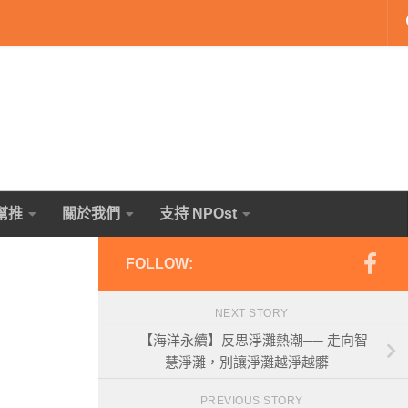
幫推
關於我們
支持 NPOst
FOLLOW:
NEXT STORY
【海洋永續】反思淨灘熱潮── 走向智
慧淨灘，別讓淨灘越淨越髒
PREVIOUS STORY