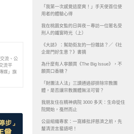
「我第一次感覺這麼爽！」手天使首位使
用者的體驗心得
我在桃園女監的日與夜－專訪一位匿名受
刑人的鐵窗時光（上）
《大誌》：幫助街友的一份雜誌？／《社
企是門好生意？》書摘
業交流、公
為什麼有人寧願買《The Big Issue》，不
交流平
願買口香糖？
傳媒」旗
「財團法人法」三讀通過卻排除宗教團
體，是否讓宗教團體無法可管？
我朋友住在精神病院 3000 多天：生命從住
院開始，戞然而止
公益組織專家：一窩蜂批評慈濟之前，先
釐清流言蜚語吧！