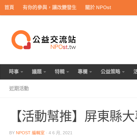
首頁
有你的參與，讓改變發生
關於 NPOst
Skip to content
時事
議題
特輯
專欄
公益策略
近期活動
【活動幫推】屏東縣大
BY
NPOST 編輯室
·
4 6 月, 2021