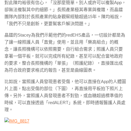
對此陳均裕很有信心，「沒那麼簡單。別人或許可以複製App，
卻無法複製其中的細節。」長照產業極其專業與複雜，而晶鐳
團隊內部對於長照產業的貼身觀察經驗超過15年。陳均裕說，
「我們不只是創新，更要幫客戶解決問題。」
晶鐳的Stacey為我們示範他們的redEHS產品，一切設計都是為
了讓一線照護人員「直覺」使用，並且用「樂高組合」的概
念，讓長照機構可以依照需要，自行組合需求；照護人員只要
拿著一個平板，就可以完成所有紀錄，甚至可以配合當地政府
的要求，整合長照機構的「單張」（照護紀錄），直接匯出成
為符合政府要求格式的報告，甚至是曲線圖表。
比如說，當照護人員發現患者受傷，他可以直接在App的人體圖
片上面，點出受傷的部位（下圖），再直接用平板拍下照片上
傳。另外，當照護人員發現患者不對勁，或血糖超過標準值的
時候，可以直接透過「redALERT」系統，即時通報醫護人員處
理。