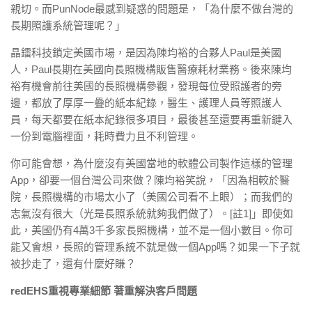
親切。而PunNode最感到疑惑的問題是，「為什麼不做台灣的
長期照護系統管理呢？」
晶鐳科技鎖定美國市場，是因為陳均裕的合夥人Paul是美國
人，Paul長期在美國向長照機構販售醫療耗材業務。後來陳均
裕有機會前往美國的長照機構參觀，發現每位受照護者的旁
邊，都放了厚厚一疊的紙本紀錄，醫生、護理人員等照護人
員，每天都要在紙本紀錄很多項目，最後甚至還要再重新鍵入
一份到電腦裡面，耗時費力且不利管理。
你可能會想，為什麼沒有美國當地的軟體公司製作這樣的管理
App，卻要一個台灣公司來做？陳均裕笑說，「因為相較於醫
院，長照機構的市場太小了（美國公司看不上眼）；而我們的
志氣沒有很大（光是長照系統就夠我們做了）。[註1]」即使如
此，美國仍有4萬3千多家長照機構，並不是一個小數目。你可
能又會想，長照的管理系統不就是做一個App嗎？如果一下子就
被抄走了，還有什麼好賺？
redEHS重視專業細節 著重解決客戶問題