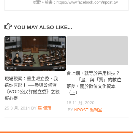
媒體。臉書：https://www.facebook.com/npost.tw
YOU MAY ALSO LIKE...
會上網，就等於善用科技？
現場觀察：重生吧立委，我
—— 「量」與「質」的數位
還你原形！ ──參與公督盟
落差，關於數位文化資本
《iVOD公民評鑑立委》之觀
（上）
察心得
18 11 月, 2020
25 3 月, 2014
BY
羅 佩琪
BY
NPOST 編輯室