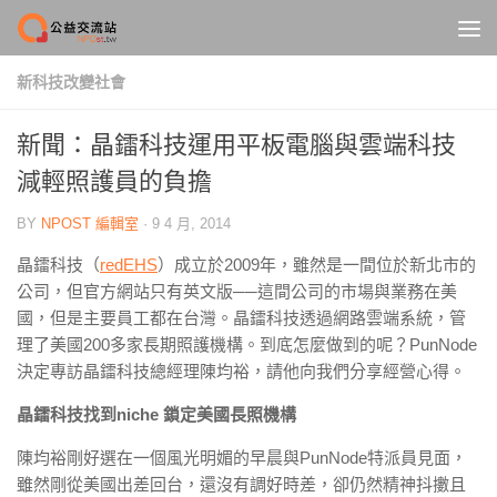
Skip to content
新科技改變社會
新聞：晶鐳科技運用平板電腦與雲端科技
減輕照護員的負擔
BY
NPOST 編輯室
·
9 4 月, 2014
晶鐳科技（
redEHS
）成立於2009年，雖然是一間位於新北市的
公司，但官方網站只有英文版──這間公司的市場與業務在美
國，但是主要員工都在台灣。晶鐳科技透過網路雲端系統，管
理了美國200多家長期照護機構。到底怎麼做到的呢？PunNode
決定專訪晶鐳科技總經理陳均裕，請他向我們分享經營心得。
晶鐳科技找到niche 鎖定美國長照機構
陳均裕剛好選在一個風光明媚的早晨與PunNode特派員見面，
雖然剛從美國出差回台，還沒有調好時差，卻仍然精神抖擻且