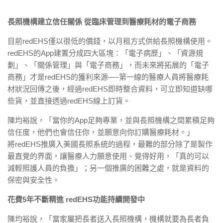
長照機構建立信任關係 從臨床管理到醫療耗材的電子商務
目前redEHS僅以很低的價錢，以月租方式供給長照機構使用。
redEHS的App建置分成四大區塊：「電子病歷」、「資源規
劃」、「關係管理」與「電子商務」，而未來將拓展的「電子
商務」才是redEHS的獲利來源──第一線的醫療人員將醫療耗
材狀況回傳之後，經過redEHS即時整合資料，可立即知道缺哪
些貨，並直接透過redEHS線上訂貨。
陳均裕說，「當你的App足夠專業，並與長照機構之間累積足夠
信任度，他們也會信任你，並願意向你訂購醫療耗材。」
將redEHS推廣入美國長照系統的過程，最難的部分除了是製作
最直覺的界面，讓醫療人力願意使用、覺得好用，「真的可以
減輕照護人員的負擔」；另一個推廣的困難之處，就是資料的
保密與安全性。
花費5年不斷精進 redEHS功能持續開發中
陳均裕說，「當家屬把長者送入長照機構，機構就要為長者負