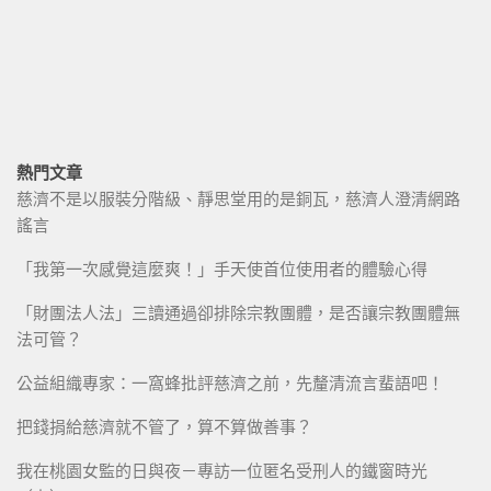
熱門文章
慈濟不是以服裝分階級、靜思堂用的是銅瓦，慈濟人澄清網路
謠言
「我第一次感覺這麼爽！」手天使首位使用者的體驗心得
「財團法人法」三讀通過卻排除宗教團體，是否讓宗教團體無
法可管？
公益組織專家：一窩蜂批評慈濟之前，先釐清流言蜚語吧！
把錢捐給慈濟就不管了，算不算做善事？
我在桃園女監的日與夜－專訪一位匿名受刑人的鐵窗時光