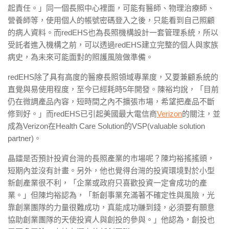
起責任。」同一個長照中心裡面，可能有醫師、物理治療師、
營養師等，使用個人的帳號密碼登入之後，只能看到自己照顧
的病人資料。而redEHS也為長照機構設計一套管理系統，所以
受託者進入機構之前，可以透過redEHS建立完整的個人與家族
病史，為未來可能面對的照護風險做準備。
redEHS除了具有高度的醫療長照領域專業度，又要兼顧系統的
直覺與易使用程度，至今已經耗時5年開發。陳裕均說，「目前
仍在微調產品內容，短時間之內不擴張市場，希望把產品不斷
修到好。」而redEHS已引起美國最大電信商
Verizon
的關注，並
成為Verizon在Health Care Solution的VSP(valuable solution
partner)。
晶鐳是否預計投資台灣的長照產業的市場呢？陳均裕搖搖頭，
短期內並沒有計畫。另外，他也覺得台灣的投資環境對於小型
新創產業很不利，「企業或政府只喜歡投資一定會成功的產
業。」但陳均裕認為，「新創事業充滿著不確定性與風險，光
靠創業團隊的力量很難成功，真能成功賺到錢，必須要有願意
協助創業團隊的天使投資人與創投的參與。」他認為，創投也