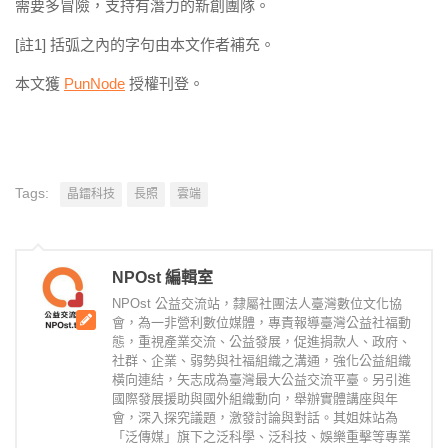
需要多冒險，支持有潛力的新創團隊。
[註1] 括弧之內的字句由本文作者補充。
本文獲
PunNode
授權刊登。
Tags:
晶鐳科技
長照
雲端
NPOst 編輯室
NPOst 公益交流站，隸屬社團法人臺灣數位文化協
會，為一非營利數位媒體，專責報導臺灣公益社福動
態，重視產業交流、公益發展，促進捐款人、政府、
社群、企業、弱勢與社福組織之溝通，強化公益組織
橫向連結，矢志成為臺灣最大公益交流平臺。另引進
國際發展援助與國外組織動向，舉辦實體講座與年
會，深入探究議題，激發討論與對話。其姐妹站為
「泛傳媒」旗下之泛科學、泛科技、娛樂重擊等專業