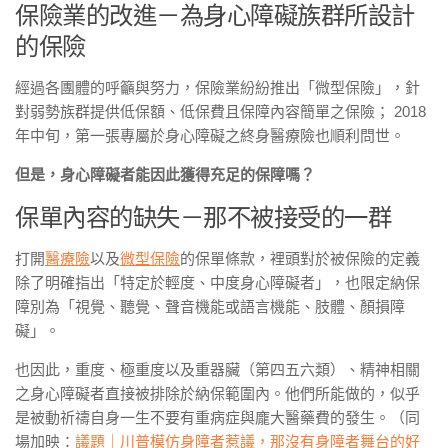
保險業的改進－為身心障礙族群所設計
的保險
經過各團體的呼籲與努力，保險業紛紛推出「微型保險」，針
對弱勢族群提供低保額、低保費且保障內容簡單之保險； 2018
年中旬，第一張專屬於身心障礙之終身醫療險也順利問世。
但是，身心障礙者能因此獲得充足的保障嗎？
保單內容的缺失－那不被接受的一群
打開
醫療險
以及
微型保險
的保單條款，裡頭對於被保險的定義
除了明確指出「特定於輕度、中度身心障礙者」，也限定納保
障別為「視覺、聽覺、聲音機能或語言機能、肢體、顏損障
礙」。
也因此，重度、極重度以及重器臟（第四五六類）、精神相關
之身心障礙者直接被排除於納保範圍內。他們所能做的，似乎
是被動祈禱自身一生不要有重病症與龐大醫藥費的發生。（同
場加映：
議題｜川普模仿身障者惹議，那沒有身障者舞台的好