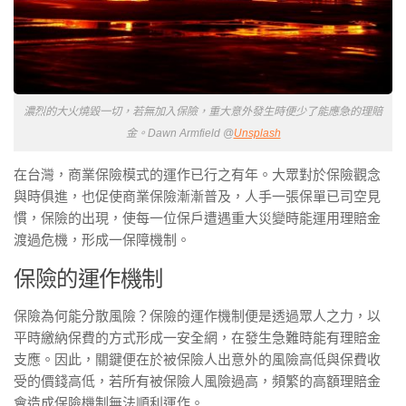
濃烈的大火燒毀一切，若無加入保險，重大意外發生時便少了能應急的理賠
金。Dawn Armfield @
Unsplash
在台灣，商業保險模式的運作已行之有年。大眾對於保險觀念
與時俱進，也促使商業保險漸漸普及，人手一張保單已司空見
慣，保險的出現，使每一位保戶遭遇重大災變時能運用理賠金
渡過危機，形成一保障機制。
保險的運作機制
保險為何能分散風險？保險的運作機制便是透過眾人之力，以
平時繳納保費的方式形成一安全網，在發生急難時能有理賠金
支應。因此，關鍵便在於被保險人出意外的風險高低與保費收
受的價錢高低，若所有被保險人風險過高，頻繁的高額理賠金
會造成保險機制無法順利運作。