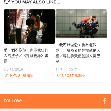
YOU MAY ALSO LIKE...
「我可以做愛，也有權做
愛一個不像你，也不像任何
愛！」身障者的性權就是人
人的孩子／《背離親緣》書
權／專訪手天使創辦人黃智
摘
堅
6 5 月, 2016
14 6 月, 2017
BY
NPOST 編輯室
BY
NPOST 編輯室
FOLLOW: