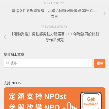
NEXT STORY
增進女性參與決策權—以聯合國氣候峰會與 30% Club
為例
PREVIOUS STORY
【活動幫推】勞動部勞動力發展署 | 109年職務再設計創
意作品展覽
搜尋站上文章
搜
尋
關
鍵
支持 NPOST
字: