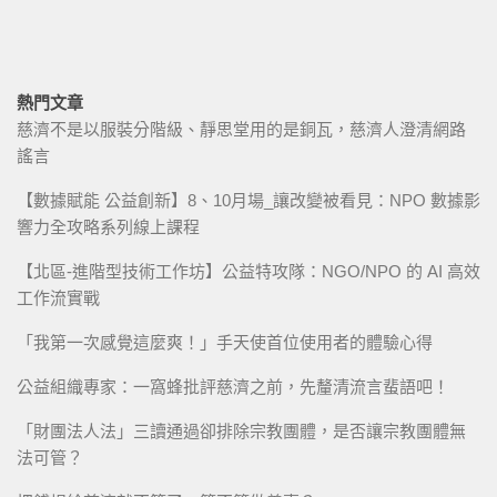
熱門文章
慈濟不是以服裝分階級、靜思堂用的是銅瓦，慈濟人澄清網路
謠言
【數據賦能 公益創新】8、10月場_讓改變被看見：NPO 數據影
響力全攻略系列線上課程
【北區-進階型技術工作坊】公益特攻隊：NGO/NPO 的 AI 高效
工作流實戰
「我第一次感覺這麼爽！」手天使首位使用者的體驗心得
公益組織專家：一窩蜂批評慈濟之前，先釐清流言蜚語吧！
「財團法人法」三讀通過卻排除宗教團體，是否讓宗教團體無
法可管？