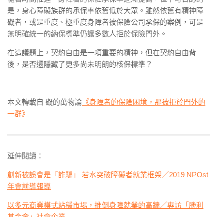
是，身心障礙族群的承保率依舊低於大眾。雖然依舊有精神障
礙者，或是重度、極重度身障者被保險公司承保的案例，可是
無明確統一的納保標準仍讓多數人拒於保險門外。
在這議題上，契約自由是一項重要的精神，但在契約自由背
後，是否還隱藏了更多尚未明朗的核保標準？
本文轉載自 礙的萬物論
《身障者的保險困境，那被拒於門外的
一群》
延伸閱讀：
創新被誤會是「詐騙」 若水突破障礙者就業框架／2019 NPOst
年會前導報導
以多元商業模式站穩市場，推倒身障就業的高牆／專訪「勝利
基金會」社會企業