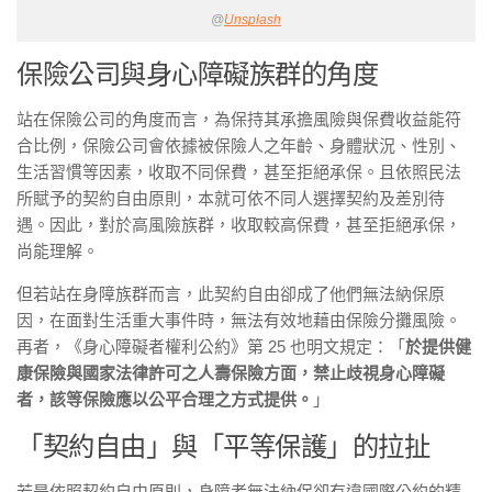
@
Unsplash
保險公司與身心障礙族群的角度
站在保險公司的角度而言，為保持其承擔風險與保費收益能符
合比例，保險公司會依據被保險人之年齡、身體狀況、性別、
生活習慣等因素，收取不同保費，甚至拒絕承保。且依照民法
所賦予的契約自由原則，本就可依不同人選擇契約及差別待
遇。因此，對於高風險族群，收取較高保費，甚至拒絕承保，
尚能理解。
但若站在身障族群而言，此契約自由卻成了他們無法納保原
因，在面對生活重大事件時，無法有效地藉由保險分攤風險。
再者，《身心障礙者權利公約》第 25 也明文規定：「
於提供健
康保險與國家法律許可之人壽保險方面，禁止歧視身心障礙
者，該等保險應以公平合理之方式提供。
」
「契約自由」與「平等保護」的拉扯
若是依照契約自由原則，身障者無法納保卻有違國際公約的精