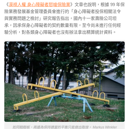
《
漠視人權 身心障礙者怒嗆保險業
》文章也說明，根據 99 年保
險業務發展基金管理委員會進行的「身心障礙者投保相關法令
與實務問題之檢討」研究報告指出，國內十一家壽險公司坦
承，因承保身心障礙者的契約數量有限，至今尚未進行任何經
驗分析，對各類身心障礙者也沒有辦法拿出精算統計資料。
如同翹翹板，兩邊為保持適當的平衡只能做出取捨。 Markus Winkler