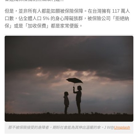
但是，並非所有人都能如願被保險保障。在台灣擁有 117 萬人
口數，佔全體人口 5% 的身心障礙族群，被保險公司「拒絕納
保」或是「加收保費」都是家常便飯。
那不被保險接受的身障者，期盼社會能為其伸出溫暖的傘。J W@
Unsplash