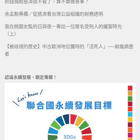
把錢捐給慈濟就不管了，算不算做善事？
余孟勳專欄／從慈濟看台灣公益組織的財務透明
我在桃園女監的日與夜－專訪一位匿名受刑人的鐵窗時光
（上）
【被歧視的歷史】中古歐洲地位獨特的「活死人」──痲瘋病患
者
認識永續發展，鎖定專欄！