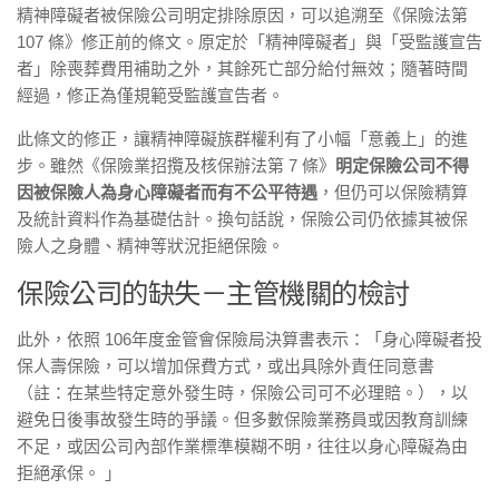
精神障礙者被保險公司明定排除原因，可以追溯至《保險法第
107 條》修正前的條文。原定於「精神障礙者」與「受監護宣告
者」除喪葬費用補助之外，其餘死亡部分給付無效；隨著時間
經過，修正為僅規範受監護宣告者。
此條文的修正，讓精神障礙族群權利有了小幅「意義上」的進
步。雖然《保險業招攬及核保辦法第 7 條》
明定保險公司不得
因被保險人為身心障礙者而有不公平待遇
，但仍可以保險精算
及統計資料作為基礎估計。換句話說，保險公司仍依據其被保
險人之身體、精神等狀況拒絕保險。
保險公司的缺失－主管機關的檢討
此外，依照 106年度金管會保險局決算書表示：「身心障礙者投
保人壽保險，可以增加保費方式，或出具除外責任同意書
（註：在某些特定意外發生時，保險公司可不必理賠。），以
避免日後事故發生時的爭議。但多數保險業務員或因教育訓練
不足，或因公司內部作業標準模糊不明，往往以身心障礙為由
拒絕承保。 」