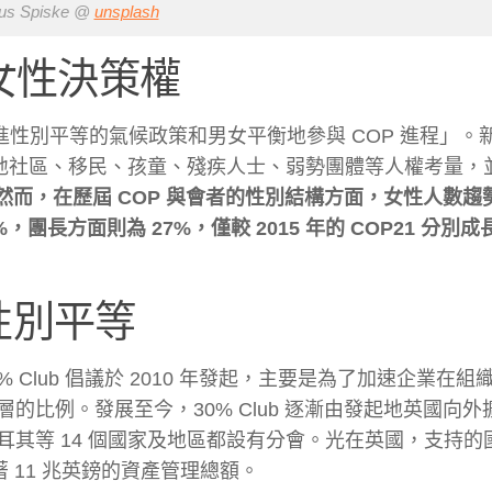
us Spiske @
unsplash
女性決策權
於「促進性別平等的氣候政策和男女平衡地參與 COP 進程」
當地社區、移民、孩童、殘疾人士、弱勢團體等人權考量，
然而，在歷屆 COP 與會者的性別結構方面，女性人數趨
，團長方面則為 27%，僅較 2015 年的 COP21 分別成長
實性別平等
0% Club 倡議於 2010 年發起，主要是為了加速企業在
比例。發展至今，30% Club 逐漸由發起地英國向外
其等 14 個國家及地區都設有分會。光在英國，支持的
 11 兆英鎊的資產管理總額。