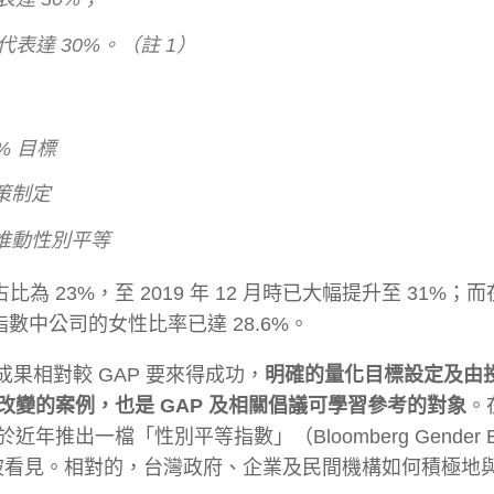
表達 30%。（註 1）
% 目標
策制定
推動性別平等
比為 23%，至 2019 年 12 月時已大幅提升至 31%；
0 指數中公司的女性比率已達 28.6%。
的成果相對較 GAP 要來得成功，
明確的量化目標設定及由
變的案例，也是 GAP 及相關倡議可學習參考的對象
。
一檔「性別平等指數」（Bloomberg Gender Equa
中被看見。相對的，台灣政府、企業及民間機構如何積極地