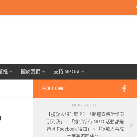
幫推
關於我們
支持 NPOst
FOLLOW:
NEXT STORY
%
【捐款人想什麼？】「路邊宣傳常常吸
引到我」、「幾乎所有 NGO 活動都是
透過 Facebook 得知」、「捐款人事成
本應有不同佔比」