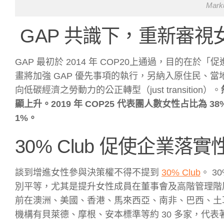
Mark
GAP 共識下，重新審視
GAP 最初於 2014 年 COP20上通過，目的在
畫將加強 GAP 優先事項的執行，另納入原住民、
向低碳經濟之勞動力的公正轉型（just transition）。
顯上升。2019 年 COP25 代表團人數女性占比為 38%
1%。
30% Club 促使企業落
談到增進女性參與決策權不得不提到
30% Club
。 3
別平等，尤其是提升女性成員在董事會及高階管理階層的
前在澳洲、美國、香港、馬來西亞、南非、巴西、土耳
機構有貝萊德、摩根、安本標準等約 30 多家，代表著