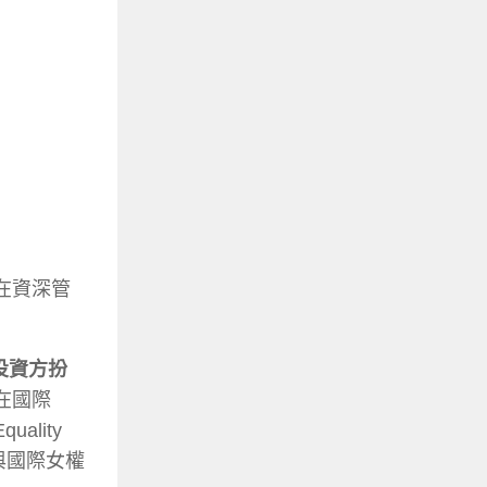
而在資深管
投資方扮
在國際
lity
與國際女權