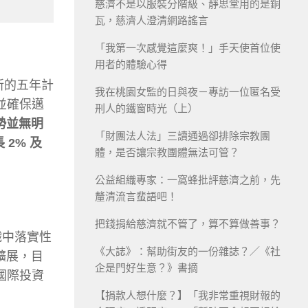
慈濟不是以服裝分階級、靜思堂用的是銅
瓦，慈濟人澄清網路謠言
「我第一次感覺這麼爽！」手天使首位使
用者的體驗心得
。新的五年計
我在桃園女監的日與夜－專訪一位匿名受
並確保邁
刑人的鐵窗時光（上）
勢並無明
「財團法人法」三讀通過卻排除宗教團
 2% 及
體，是否讓宗教團體無法可管？
公益組織專家：一窩蜂批評慈濟之前，先
釐清流言蜚語吧！
把錢捐給慈濟就不管了，算不算做善事？
組織中落實性
《大誌》：幫助街友的一份雜誌？／《社
擴展，目
企是門好生意？》書摘
國際投資
【捐款人想什麼？】「我非常重視財報的