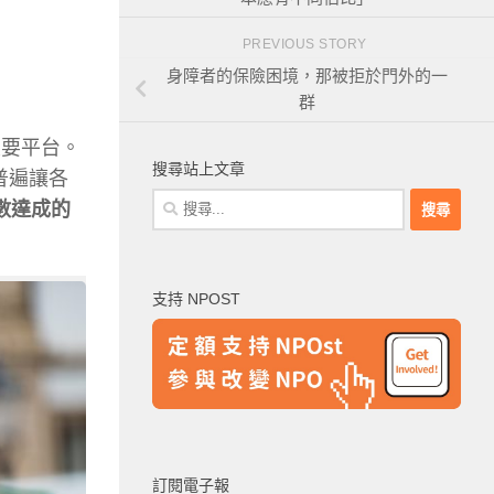
PREVIOUS STORY
身障者的保險困境，那被拒於門外的一
群
重要平台。
搜尋站上文章
普遍讓各
搜
數達成的
尋
關
鍵
支持 NPOST
字:
訂閱電子報