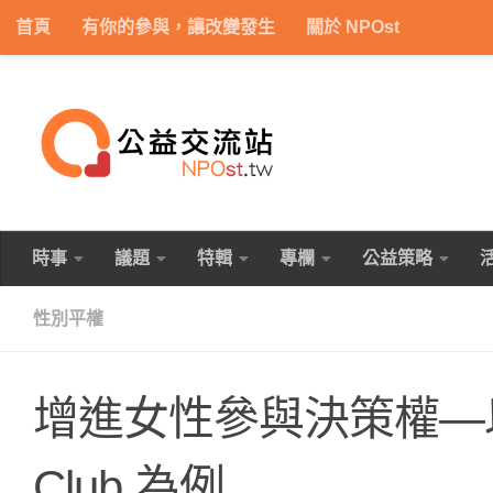
首頁
有你的參與，讓改變發生
關於 NPOst
Skip to content
時事
議題
特輯
專欄
公益策略
性別平權
增進女性參與決策權—以
Club 為例