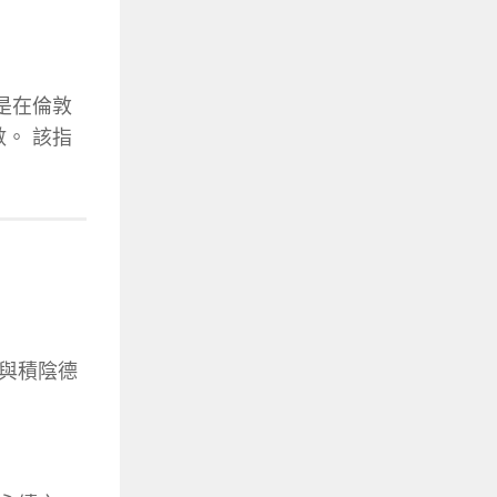
年， 是在倫敦
數。 該指
錢與積陰德