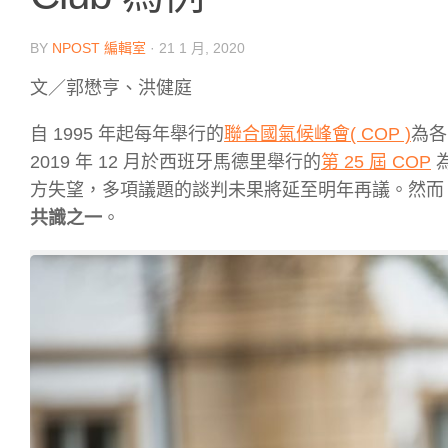
BY
NPOST 編輯室
·
21 1 月, 2020
文／郭懋亨、洪健庭
自 1995 年起每年舉行的
聯合國氣候峰會( COP )
為各
2019 年 12 月於西班牙馬德里舉行的
第 25 屆 COP
方失望，多項議題的談判未果將延至明年再議。然而
共識之一
。