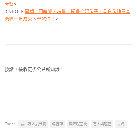
大聲
>
3.NPOst<
專欄：用嗅覺、味覺、觸覺介紹房子，全盲房仲員高
豪聰一年成交 5 筆物件！
>
按讚，接收更多公益新知識！
Tags:
城市浪人挑戰賽
導盲磚
無障礙空間
盲人與啞巴
視障