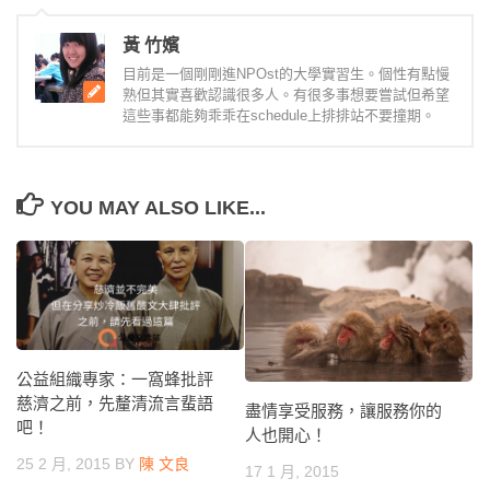
黃 竹嬪
目前是一個剛剛進NPOst的大學實習生。個性有點慢
熟但其實喜歡認識很多人。有很多事想要嘗試但希望
這些事都能夠乖乖在schedule上排排站不要撞期。
YOU MAY ALSO LIKE...
公益組織專家：一窩蜂批評
慈濟之前，先釐清流言蜚語
盡情享受服務，讓服務你的
吧！
人也開心！
25 2 月, 2015
BY
陳 文良
17 1 月, 2015