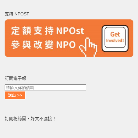
關
鍵
支持 NPOST
字:
訂閱電子報
訂閱粉絲團，好文不漏接！