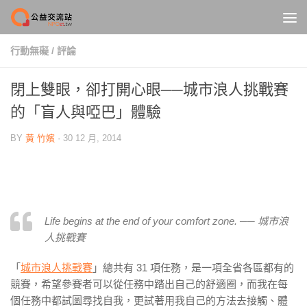
Skip to content
行動無礙
/
評論
閉上雙眼，卻打開心眼──城市浪人挑戰賽
的「盲人與啞巴」體驗
BY
黃 竹嬪
·
30 12 月, 2014
Life begins at the end of your comfort zone. ── 城市浪
人挑戰賽
「
城市浪人挑戰賽
」總共有 31 項任務，是一項全省各區都有的
競賽，希望參賽者可以從任務中踏出自己的舒適圈，而我在每
個任務中都試圖尋找自我，更試著用我自己的方法去接觸、體