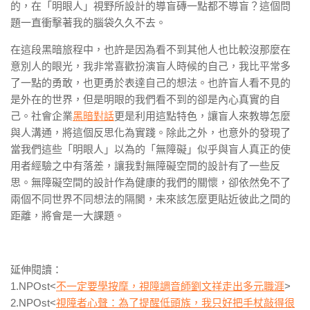
的，在「明眼人」視野所設計的導盲磚一點都不導盲？這個問
題一直衝擊著我的腦袋久久不去。
在這段黑暗旅程中，也許是因為看不到其他人也比較沒那麼在
意別人的眼光，我非常喜歡扮演盲人時候的自己，我比平常多
了一點的勇敢，也更勇於表達自己的想法。也許盲人看不見的
是外在的世界，但是明眼的我們看不到的卻是內心真實的自
己。社會企業
黑暗對話
更是利用這點特色，讓盲人來教導怎麼
與人溝通，將這個反思化為實踐。除此之外，也意外的發現了
當我們這些「明眼人」以為的「無障礙」似乎與盲人真正的使
用者經驗之中有落差，讓我對無障礙空間的設計有了一些反
思。無障礙空間的設計作為健康的我們的關懷，卻依然免不了
兩個不同世界不同想法的隔閡，未來該怎麼更貼近彼此之間的
距離，將會是一大課題。
延伸閱讀：
1.NPOst<
不一定要學按摩，視障調音師劉文祥走出多元職涯
>
2.NPOst<
視障者心聲：為了提醒低頭族，我只好把手杖敲得很