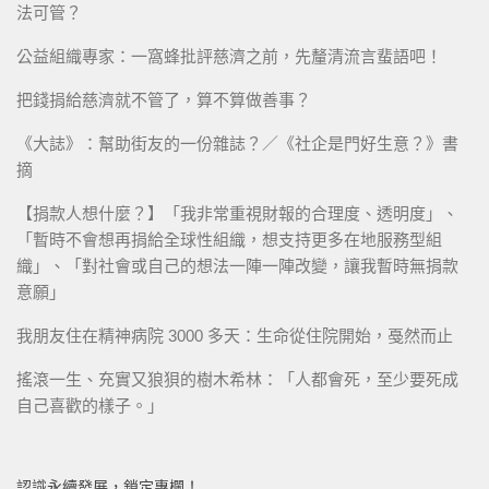
法可管？
公益組織專家：一窩蜂批評慈濟之前，先釐清流言蜚語吧！
把錢捐給慈濟就不管了，算不算做善事？
《大誌》：幫助街友的一份雜誌？／《社企是門好生意？》書
摘
【捐款人想什麼？】「我非常重視財報的合理度、透明度」、
「暫時不會想再捐給全球性組織，想支持更多在地服務型組
織」、「對社會或自己的想法一陣一陣改變，讓我暫時無捐款
意願」
我朋友住在精神病院 3000 多天：生命從住院開始，戞然而止
搖滾一生、充實又狼狽的樹木希林：「人都會死，至少要死成
自己喜歡的樣子。」
認識永續發展，鎖定專欄！