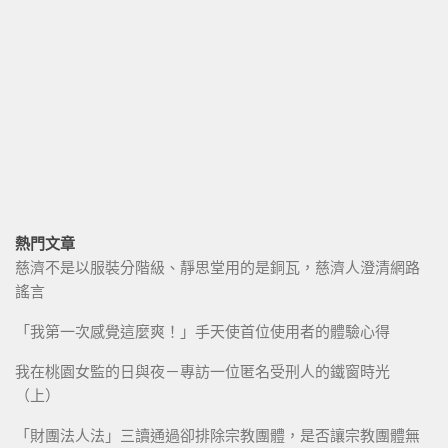
熱門文章
慈濟不是以服裝分階級、靜思堂用的是銅瓦，慈濟人澄清網路
謠言
「我第一次感覺這麼爽！」手天使首位使用者的體驗心得
我在桃園女監的日與夜－專訪一位匿名受刑人的鐵窗時光
（上）
「財團法人法」三讀通過卻排除宗教團體，是否讓宗教團體無