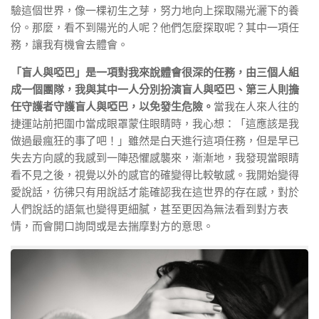
驗這個世界，像一棵初生之芽，努力地向上探取陽光灑下的養
份。那麼，看不到陽光的人呢？他們怎麼探取呢？其中一項任
務，讓我有機會去體會。
「盲人與啞巴」是一項對我來說體會很深的任務，由三個人組
成一個團隊，我與其中一人分別扮演盲人與啞巴、第三人則擔
任守護者守護盲人與啞巴，以免發生危險。
當我在人來人往的
捷運站前把圍巾當成眼罩蒙住眼睛時，我心想：「這應該是我
做過最瘋狂的事了吧！」雖然是白天進行這項任務，但是早已
失去方向感的我感到一陣恐懼感襲來，漸漸地，我發現當眼睛
看不見之後，視覺以外的感官的確變得比較敏感。我開始變得
愛說話，彷彿只有用說話才能確認我在這世界的存在感，對於
人們說話的語氣也變得更細膩，甚至更因為無法看到對方表
情，而會開口詢問或是去揣摩對方的意思。