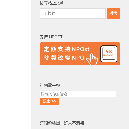
搜尋站上文章
搜
尋
關
鍵
支持 NPOST
字:
訂閱電子報
訂閱粉絲團，好文不漏接！