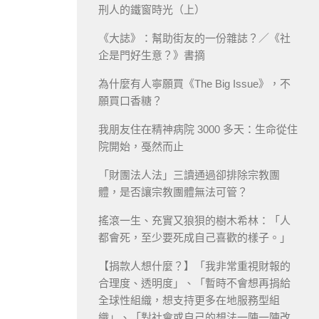
刑人的鐵窗時光（上）
《大誌》：幫助街友的一份雜誌？／《社
企是門好生意？》書摘
為什麼有人寧願買《The Big Issue》，不
願買口香糖？
我朋友住在精神病院 3000 多天：生命從住
院開始，戞然而止
「財團法人法」三讀通過卻排除宗教團
體，是否讓宗教團體無法可管？
搖滾一生、充實又狼狽的樹木希林：「人
都會死，至少要死成自己喜歡的樣子。」
【捐款人想什麼？】「我非常重視財報的
合理度、透明度」、「暫時不會想再捐給
全球性組織，想支持更多在地服務型組
織」、「對社會或自己的想法一陣一陣改