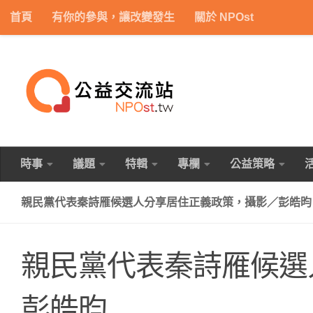
首頁
有你的參與，讓改變發生
關於 NPOst
Skip to content
時事
議題
特輯
專欄
公益策略
親民黨代表秦詩雁候選人分享居住正義政策，攝影／彭皓昀
親民黨代表秦詩雁候選
彭皓昀