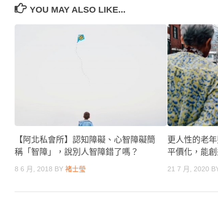
YOU MAY ALSO LIKE...
【阿北私會所】認知障礙、心智障礙簡
更人性的老年
稱「智障」，說別人智障錯了嗎？
平價化，能創
8 6 月, 2018
BY
褚士瑩
21 7 月, 2020
B