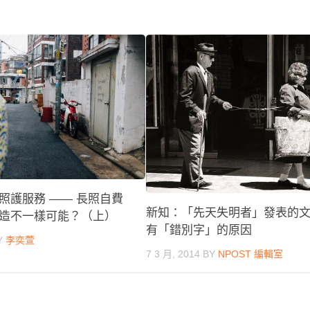
照護服務 —— 長照自費
新知：「先天失明者」發表的
造不一樣可能？（上）
有「錯別字」的原因
Y
李奕萱
7 3 月, 2014
BY
NPOST 編輯室