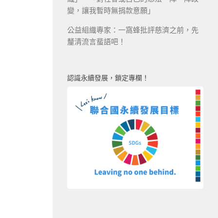
變，讓我暫時無捐款意願」
公益組織專家：一窩蜂批評慈濟之前，先
釐清流言蜚語吧！
認識永續發展，鎖定專欄！