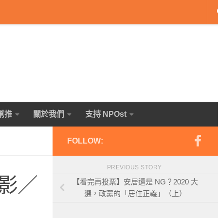
幫推
關於我們
支持 NPOst
FOLLOW:
PREVIOUS STORY
影／
【看完再投票】安居還是 NG？2020 大
選，政黨的「居住正義」（上）