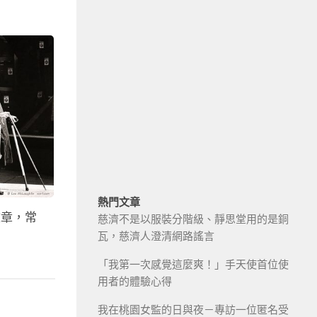
熱門文章
文章，常
慈濟不是以服裝分階級、靜思堂用的是銅
瓦，慈濟人澄清網路謠言
「我第一次感覺這麼爽！」手天使首位使
用者的體驗心得
我在桃園女監的日與夜－專訪一位匿名受