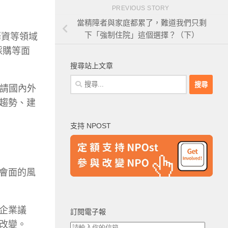
PREVIOUS STORY
當精障者與家庭都累了，難道我們只剩
下「強制住院」這個選擇？（下）
籌資等領域
採購等面
搜尋站上文章
搜
邀請國內外
尋
趨勢、建
關
鍵
支持 NPOST
字:
會面的風
會企業議
訂閱電子報
改變。