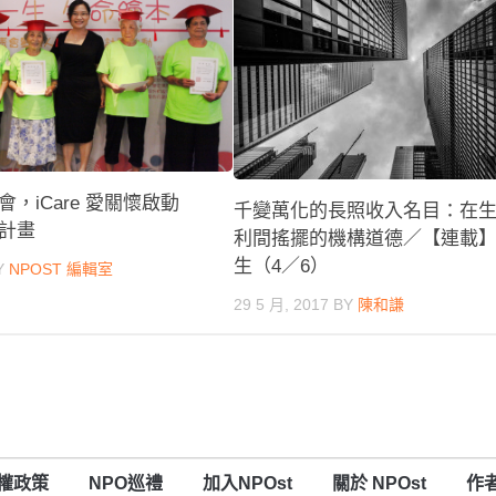
，iCare 愛關懷啟動
千變萬化的長照收入名目：在
計畫
利間搖擺的機構道德／【連載
生（4／6）
Y
NPOST 編輯室
29 5 月, 2017
BY
陳和謙
權政策
NPO巡禮
加入NPOst
關於 NPOst
作