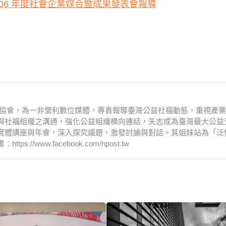
106 年度社會企業媒合暨成果發表會報導
文化協會，為一非營利數位媒體，專責報導臺灣公益社福動態，重視產
與社福組織之溝通，強化公益組織橫向連結，矢志成為臺灣最大公益
實體講座與年會，深入探究議題，激發討論與對話。其姐妹站為「泛
www.facebook.com/npost.tw