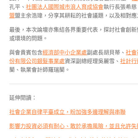
孔平、
社團法人國際城市浪人育成協會
執行長張希慈
盟
盟主余浩瑋，分享其耕耘的社會議題，以及相對應
最後，本次論壇亦集結各界重要代表，探討社會創新
或環境的問題。
與會貴賓包含
經濟部中小企業處
副處長胡貝蒂、
社會
份有限公司銀髮事業處
資深副總經理吳麗雪、
社計行
蘭、執業會計師羅瑞蘭。
延伸閱讀：
社會企業自律平臺成立，盼加強多邊理解與串聯
影響力投資必須有耐心、敢於承擔風險，並且允許失