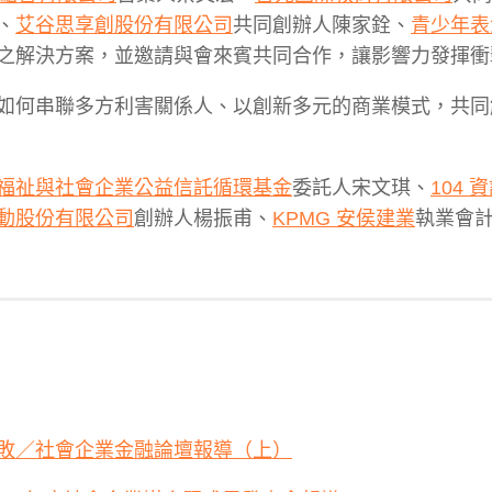
、
艾谷思享創股份有限公司
共同創辦人陳家銓、
青少年表
之解決方案，並邀請與會來賓共同合作，讓影響力發揮衝
如何串聯多方利害關係人、以創新多元的商業模式，共同
福祉與社會企業公益信託循環基金
委託人宋文琪、
104 
動股份有限公司
創辦人楊振甫、
KPMG 安侯建業
執業會
敗／社會企業金融論壇報導（上）