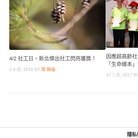
因應超高齡社會
4/2 社工日，新北傑出社工閃亮獲獎！
「生命繪本」
2 4 月, 2016
BY
葉 靜倫
17 7 月, 2017
B
隱私