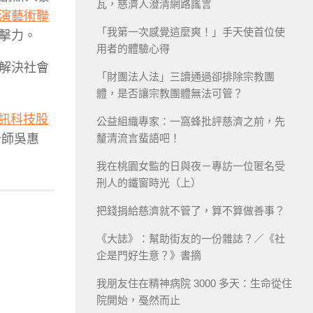
瓦，慈濟人澄清網路謠言
演藝術聯
「我第一次感覺這麼爽！」手天使首位使
擊力。
用者的體驗心得
解決社會
「財團法人法」三讀通過卻排除宗教團
體，是否讓宗教團體無法可管？
資訊科技股
公益組織專家：一窩蜂批評慈濟之前，先
計師吳惠
釐清流言蜚語吧！
我在桃園女監的日與夜－專訪一位匿名受
刑人的鐵窗時光（上）
把錢捐給慈濟就不管了，算不算做善事？
《大誌》：幫助街友的一份雜誌？／《社
企是門好生意？》書摘
我朋友住在精神病院 3000 多天：生命從住
院開始，戞然而止