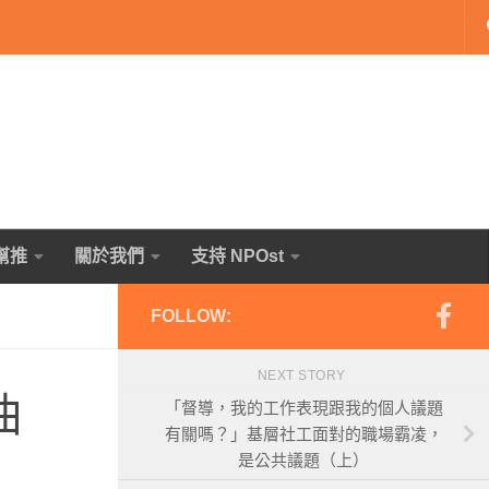
幫推
關於我們
支持 NPOst
FOLLOW:
NEXT STORY
曲
「督導，我的工作表現跟我的個人議題
有關嗎？」基層社工面對的職場霸凌，
是公共議題（上）