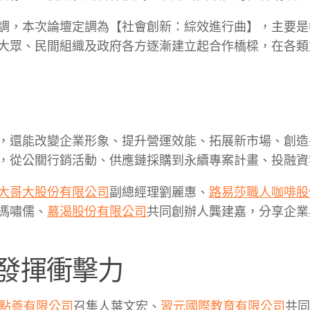
調，本次論壇定調為【社會創新：綜效進行曲】，主要是
大眾、民間組織及政府各方逐漸建立起合作橋樑，在各類
，還能改變企業形象、提升營運效能、拓展新市場、創造
，從公關行銷活動、供應鏈採購到永續專案計畫、投融資
大哥大股份有限公司
副總經理劉麗惠、
路易莎職人咖啡股
馮嘯儒、
慕渴股份有限公司
共同創辦人龔建嘉，分享企業
發揮衝擊力
點善有限公司
召集人葉文宏、
習元國際教育有限公司
共同