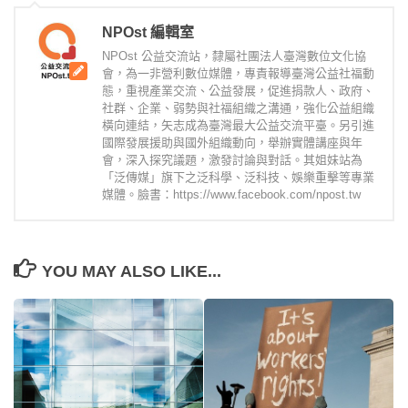
NPOst 編輯室
NPOst 公益交流站，隸屬社團法人臺灣數位文化協
會，為一非營利數位媒體，專責報導臺灣公益社福動
態，重視產業交流、公益發展，促進捐款人、政府、
社群、企業、弱勢與社福組織之溝通，強化公益組織
橫向連結，矢志成為臺灣最大公益交流平臺。另引進
國際發展援助與國外組織動向，舉辦實體講座與年
會，深入探究議題，激發討論與對話。其姐妹站為
「泛傳媒」旗下之泛科學、泛科技、娛樂重擊等專業
媒體。臉書：https://www.facebook.com/npost.tw
YOU MAY ALSO LIKE...