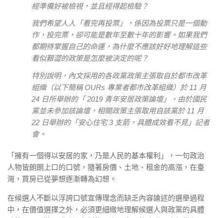
經準備好被檢視，並且經得起檢驗？
我們希望人人「看完再投票」，係因為投票只是一個動
作，投完票，卻可能是數年至數十年的影響。如果我們
都期待掌握自己的命運，為什麼不應該好好地理解這些
看似艱澀的政策是怎麼被決定的呢？
特別說明，內文採用的各政黨政策主張取自於都市改革
組織（以下簡稱 OURs 專業者都市改革組織）於 11 月
24 日所舉辦的「 2019 青年安居政策論壇」，由於國民
黨並未參加該論壇，相關政策主張取用自該黨於 11 月
22 日舉辦的「安心住宅 3 支箭，具體成效看不見」記者
會。
「擁有一個得以安居的家，乃是人民的基本權利」，一句政治
人物皆朗朗上口的口號，隨著房價、土地、租金的高漲，在臺
灣，買房已從夢想逐漸轉為幻想。
在候選人不斷以浮誇口號宣傳理念而缺乏內容論述的選舉過程
中，在價值選擇之外，必須更細緻地理解候選人與政黨的具體