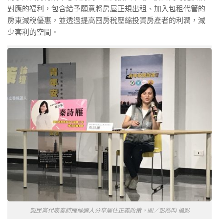
對應的福利，包含給予願意將房屋正規出租、加入包租代管的
房東減稅優惠，並透過提高囤房稅壓縮投資房產者的利潤，減
少套利的空間。
親民黨代表秦詩雁候選人分享居住正義政策。圖／彭皓昀 攝影