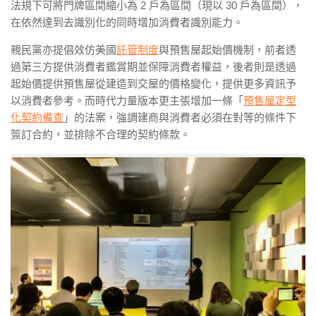
法規下可將門牌區間縮小為 2 戶為區間（現以 30 戶為區間），
在依然達到去識別化的同時增加消費者識別能力。
親民黨亦提倡效仿美國
託管制度
與預售屋起始價機制，前者透
過第三方提供消費者鑑賞期並保障消費者權益，後者則是透過
起始價提供預售屋從建造到交屋的價格變化，提供更多資訊予
以消費者參考。而時代力量版本更主張增加一條「
預售屋定型
化契約備查
」的法案，強調建商與消費者必須在對等的條件下
簽訂合約，並排除不合理的契約條款。