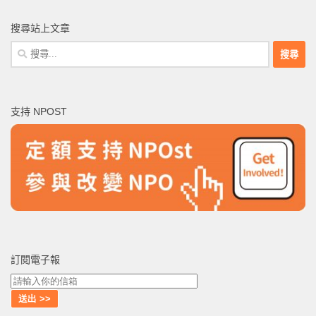
搜尋站上文章
搜
尋
關
鍵
支持 NPOST
字:
訂閱電子報