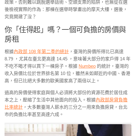
政策，否則難以跳脫選舉話術、空頭支票的陷阱，也無從在選
後檢視實際的作為：那棟在選舉時擘畫出的摩天大樓，選後，
究竟開建了沒？
你「住得起」嗎？一個可負擔的房價與
房租
根據
內政部 108 年第二季的統計
，臺灣的房價所得比已高達
8.79 ，尤其在臺北更高達 14.45 ，意味著大部分的家戶得 14 年
不吃不喝才得以買下一棟房子。根據
Numbeo
的統計，臺灣的
收入房價比位於世界排名第 10 位，雖然未如鄰近的中國、香港
高，但已比絕大多數的歐美國家高了兩倍以上。
過高的房價使得家庭與個人必須將大部份的資源花費於居住成
本之上，壓縮了生活中其他面向的投入。根據
內政部房貸負擔
比率統計
，大多數臺灣人薪水的三分之一用來負擔房貸，台北
市的負擔比率甚至高達六成。