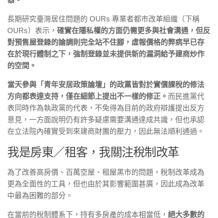
長期研究臺灣居住問題的 OURs 專業者都市改革組織（下稱
OURs）表示，
確實在隱私權的方面仍需更多與社會溝通，但反
對預售屋登錄的論調則完全站不住腳，虛報價格的弊病早已存
在於現行體制之下，強制登錄並未提供新的漏洞給予建商炒作
的空間。
當天參與「青年安居政策論壇」的政黨皆對於實價課稅的修法
方向都表達支持，僅在細節上提出不一樣的修正。
而民進黨代
表同時作為執政黨的代表，不免得為目前的政府辯護提出反方
意見，一方面說明仍有許多疑慮需要溝通達成共識，但也承認
在立法院內確實受到來建商財團的壓力，因此無法順利通過。
我是房東／租客，我關注稅制改革
為了改善高房價、百萬空屋、租屋黑市的問題，稅制改革成為
更為全面性的工具，但也由於其影響範圍甚廣，因此成為改革
中最為困難的部分。
在當前的稅制體系下，持有多房產的成本相當低，
絕大多數的