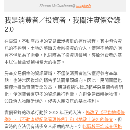
Sharon McCutcheon@
unsplash
我是消費者／投資者，我關注實價登錄
2.0
在臺灣，不動產市場的交易牽涉複雜的運作過程，其中包含資
訊的不透明、土地的壟斷與金融投資的介入，使得不動產的購
買不僅是為了需要，也同時為了投資與獲利，導致消費者的基
本居住權益受到相當大的損害。
房產交易價格的資訊壟斷，不僅使消費者無法獲得參考基準
點，也時常因複雜的銷售手法而暈頭轉向。因此，民間團體也
積極地推動實價登錄改革 ，期望透過法律規範將房屋價格透明
化，使消費者有更多的資訊進行判斷，亦避免建商哄抬物價，
如政治人物時常說的，侵害人民安居的基本權利。
實價登錄的改革行動於 2012 年正式入法，
修改了《平均地權條
例》、《不動產經紀業管理條例》和《地政士法》的條文
，但
當時的立法仍有諸多令人詬病的地方。如
以區段平均成交價格