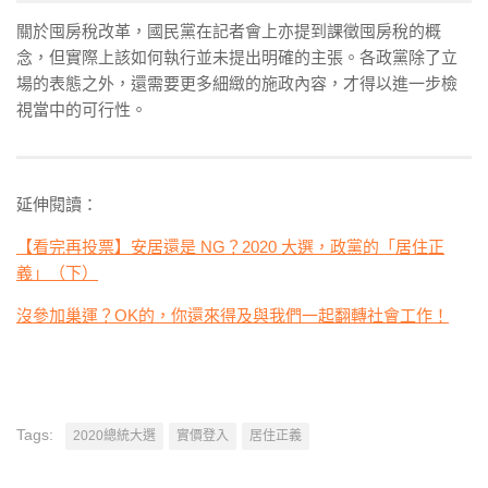
關於囤房稅改革，國民黨在記者會上亦提到課徵囤房稅的概
念，但實際上該如何執行並未提出明確的主張。各政黨除了立
場的表態之外，還需要更多細緻的施政內容，才得以進一步檢
視當中的可行性。
延伸閱讀：
【看完再投票】安居還是 NG？2020 大選，政黨的「居住正
義」（下）
沒參加巢運？OK的，你還來得及與我們一起翻轉社會工作！
Tags:
2020總統大選
實價登入
居住正義