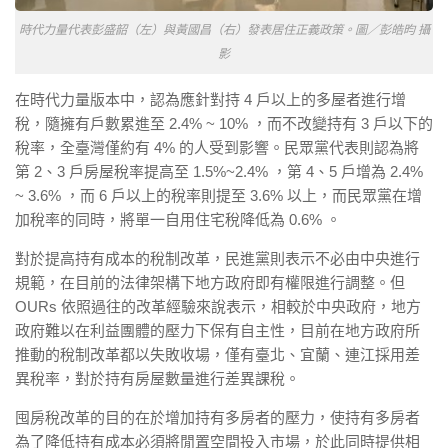
時代力量代表彭盛韶（左）與黃國昌（右）發表居住正義政策。圖／彭皓昀 攝
影
在時代力量版本中，認為應針對持 4 戶以上的多屋者進行增
稅，隨擁有戶數累進至 2.4% ~ 10% ，而不改變持有 3 戶以下的
稅率，全臺灣僅約有 4% 的人受到影響。民眾黨代表則認為將
第 2、3 戶房屋稅率提高至 1.5%~2.4% ，第 4、5 戶增為 2.4%
~ 3.6% ，而 6 戶以上的稅率則提至 3.6% 以上，而民眾黨在增
加稅率的同時，將單一自用住宅稅降低為 0.6% 。
對於提高持有成本的稅制改革，民進黨則表示不必由中央進行
規範，在目前的法律架構下地方政府即有權限進行調整。但
OURs 依照過往的改革經驗來說表示，相較於中央政府，地方
政府難以在利益團體的壓力下保有自主性，目前在地方政府所
推動的稅制改革都以失敗收場，僅有臺北、宜蘭、連江採用差
異稅率，對於持有房屋數量進行差異課稅。
囤房稅改革的目的在於增加持有多房者的壓力，使持有多房者
為了降低持有成本必須將閒置空間投入市場，於此同時提供相