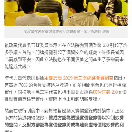
民眾黨代表蔡壁如發表居住正義政策，圖／彭皓昀 攝影
執政黨代表吳玉琴委員表示，在立法院內實價登錄 2.0 引起了許
多爭議。首先，門牌揭露引起了個資安全的疑義，許多長者因
此而感到不安，因此立法院也在不同價值之間產生了爭辯而未
能達成共識。
時代力量代表則根據
永慶房屋 2019 第三季網路會員調查
指出，
有高達 78% 的會員支持逐戶登錄，許多相關平台也已進行相關
實作。同樣地，民眾黨代表也指出臺北市透過
居住正義 2.0
計劃
推動實價登錄等實作，實際上也未引起明顯反彈。
然而在現行制度中，對於預售屋納入實價登錄的討論中，正反
兩方的論述顯得微妙。
贊成方認為透過實價登錄得以抑制炒房
的空間，反對方卻認為實價登錄將成為建商虛報價格炒房的利
器。