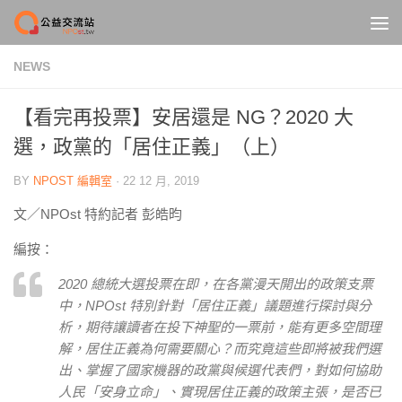
Skip to content
NEWS
【看完再投票】安居還是 NG？2020 大
選，政黨的「居住正義」（上）
BY
NPOST 編輯室
·
22 12 月, 2019
文／NPOst 特約記者 彭皓昀
編按：
2020 總統大選投票在即，在各黨漫天開出的政策支票
中，NPOst 特別針對「居住正義」議題進行探討與分
析，期待讓讀者在投下神聖的一票前，能有更多空間理
解，居住正義為何需要關心？而究竟這些即將被我們選
出、掌握了國家機器的政黨與候選代表們，對如何協助
人民「安身立命」、實現居住正義的政策主張，是否已