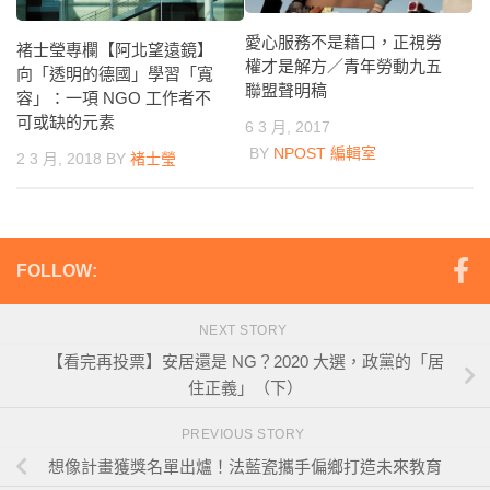
愛心服務不是藉口，正視勞
褚士瑩專欄【阿北望遠鏡】
權才是解方／青年勞動九五
向「透明的德國」學習「寬
聯盟聲明稿
容」：一項 NGO 工作者不
可或缺的元素
6 3 月, 2017
BY
NPOST 編輯室
2 3 月, 2018
BY
褚士瑩
FOLLOW:
NEXT STORY
【看完再投票】安居還是 NG？2020 大選，政黨的「居
住正義」（下）
PREVIOUS STORY
想像計畫獲獎名單出爐！法藍瓷攜手偏鄉打造未來教育