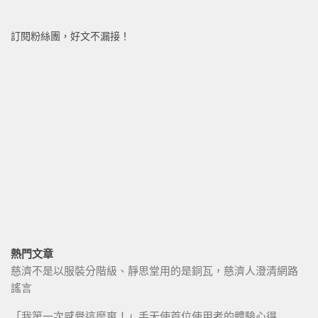
訂閱粉絲團，好文不漏接！
熱門文章
慈濟不是以服裝分階級、靜思堂用的是銅瓦，慈濟人澄清網路
謠言
「我第一次感覺這麼爽！」手天使首位使用者的體驗心得