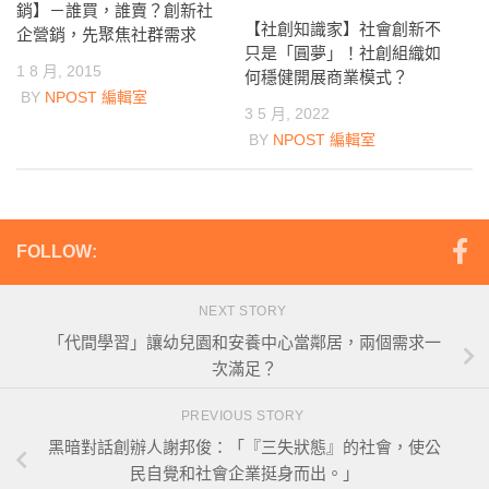
銷】－誰買，誰賣？創新社
【社創知識家】社會創新不
企營銷，先聚焦社群需求
只是「圓夢」！社創組織如
1 8 月, 2015
何穩健開展商業模式？
BY
NPOST 編輯室
3 5 月, 2022
BY
NPOST 編輯室
FOLLOW:
NEXT STORY
「代間學習」讓幼兒園和安養中心當鄰居，兩個需求一
次滿足？
PREVIOUS STORY
黑暗對話創辦人謝邦俊：「『三失狀態』的社會，使公
民自覺和社會企業挺身而出。」