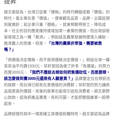
提昇
趙文豪認為，台灣已從看「價格」的時代轉變成看「價值」的
時代。當企業在意「價值」，便會顧及品質、品牌，企圖從頭
到尾做好；若企業只重「價格」，就會想壓榨勞工、降低成
本。社企的目的應是維持或增加某一產業的價值，但台灣卻很
容易視之為一種「救濟」；例如談及農業發展時便落入補助、
救濟農人的思維，但是，
「台灣的農業非常強，需要被救
嗎？」
「用價值決定價格，而不是用價格決定價值。」假設台灣一罐
苦茶油平均賣1500元，茶籽堂因為做了許多「有價值」的努力
而賣3000元，
「我們不應該去想如何把售價砍低，而是要想，
該怎麼做到賣3000元還是有人願意買？」
品牌要定位在想抓住
的族群，而台灣已經有在意價值的消費群；茶籽堂的努力讓商
品值更高的價錢，背後的故事也能吸引這些消費者。趙文豪野
心勃勃，認為把產品賣貴，有利可圖，才能把整個產業一起帶
起來。
品牌經營的其中一環是確立其價值和獨特性。趙文豪認為品牌