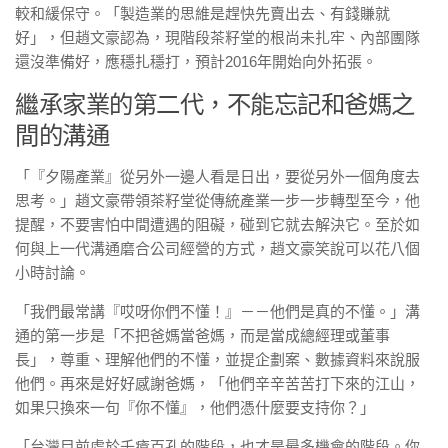
較和緩保守。「製造業的思維是趕快先賣出去、有錢賺就
好」，但趙文豪認為，現階段茶籽堂的根尚未扎牢、內部團隊
還沒準備好，應穩扎穩打，預計2016年開始向外拓張。
繼承家業的第二代，不能忘記和爸媽之
間的溝通
「『夕陽產業』從另外一邊人看是日出，要從另外一個角度去
思考。」趙文豪帶領茶籽堂從傳統產業一步一步轉型至今，他
提醒，不要害怕中間遭遇的阻礙，碰到它就去解決它。至於如
何與上一代溝通磨合公司經營的方式，趙文豪笑說可以花八個
小時討論。
「我們最常講『哎呀你們不懂！』－－他們是真的不懂。」溝
通的第一步是「不把爸媽當爸媽，而是當成總經理或董事
長」，尊重、理解他們的不懂，並提企劃案、數據資料來說服
他們。再來是好好感謝爸媽，「他們辛辛苦苦打下來的江山，
如果只換來一句『你不懂』，他們憑什麼要支持你？」
「台灣目前處於千瘡百孔的階段，也才是最多機會的階段。你