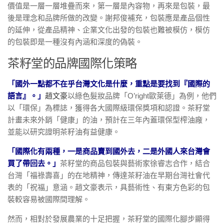
價值是一層一層堆疊而來，第一層是內容物，再來是包裝，最
後是理念和品牌所做的改變。謝邦俊補充，包裝應是產品個性
的延伸，從產品精神、企業文化出發的包裝也難被模仿，模仿
的包裝即是一種沒有內涵和深度的偽裝。
茶籽堂的品牌國際化策略
「國外一點都不在乎台灣文化是什麼，重點是要找到『國際的
語言』。」
趙文豪
以綠色髮妝品牌「O’right歐萊德」為例，他們
以「環保」為標誌，獲得各大國際級環保獎項和認證。茶籽堂
計畫未來外銷「健康」的油，預計在三年內蓋環保型榨油廠，
並能以研究證明茶籽油有益健康。
「國際化有兩種，一是商品賣到國外去，二是外國人來台灣會
買了帶回去。」
茶籽堂的商品包裝與藝術家徐睿志合作，結合
台灣「福祿壽喜」的在地精神，傳達茶籽油在早期台灣社會代
表的「祝福」意涵。趙文豪表示，具藝術性、有東方色彩的包
裝較容易被國際間理解。
然而，相對於發展農業的十足把握，茶籽堂的國際化腳步顯得