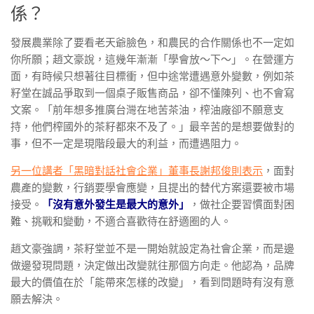
係？
發展農業除了要看老天爺臉色，和農民的合作關係也不一定如
你所願；趙文豪說，這幾年漸漸「學會放～下～」。在營運方
面，有時候只想著往目標衝，但中途常遭遇意外變數，例如茶
籽堂在誠品爭取到一個桌子販售商品，卻不懂陳列、也不會寫
文案。「前年想多推廣台灣在地苦茶油，榨油廠卻不願意支
持，他們榨國外的茶籽都來不及了。」最辛苦的是想要做對的
事，但不一定是現階段最大的利益，而遭遇阻力。
另一位講者「黑暗對話社會企業」董事長謝邦俊則表示
，面對
農產的變數，行銷要學會應變，且提出的替代方案還要被市場
接受。
「沒有意外發生是最大的意外」
，做社企要習慣面對困
難、挑戰和變動，不適合喜歡待在舒適圈的人。
趙文豪強調，茶籽堂並不是一開始就設定為社會企業，而是邊
做邊發現問題，決定做出改變就往那個方向走。他認為，品牌
最大的價值在於「能帶來怎樣的改變」，看到問題時有沒有意
願去解決。