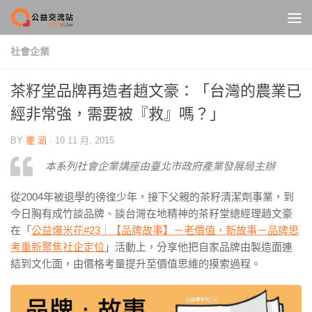
Skip to content
社會企業
茶籽堂品牌再造者趙文豪：「台灣的農業已
經非常強，需要被『救』嗎？」
BY
瞿 涵
·
10 11 月, 2015
本系列社會企業講座由臺北市政府產業發展局主辦
從2004年被退學的徬徨少年，接下父親的茶籽清潔劑事業，到
今日胸有成竹談品牌、談台灣在地精神的茶籽堂總經理趙文豪
在「
公益爆米花#23｜【品牌故事】－老價值，新故事－品牌思
考重新聚焦社企定位
」活動上，分享他把自家品牌由製造面連
結到文化面，由價格考量提升至價值思維的摸索過程。