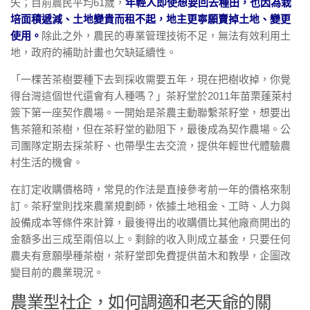
失；目前農民平均61歲，
年輕人即使想要回去種田，也因為栽
培面積遞減、土地變貴而租不起，地主更寧願賣掉土地、變更
使用。
除此之外，農民的專業管理技術不足，無法有效利用土
地，政府的補助計畫也欠缺延續性。
「一棵苦茶樹要種下去到採收需要五年，現在把樹收掉，你覺
得台灣這個世代還會有人種嗎？」茶籽堂於2011年苗栗蓬萊村
簽下第一座契作農場。一開始是茶農主動聯繫茶籽堂，想要出
售茶箍和茶樹，但在茶籽堂的勸阻下，最後成為契作農場。公
司團隊定期去採茶籽、也帶學生去交流，提供年輕世代體驗農
村生活的機會。
在訂定收購價格時，常見的作法是直接參考前一年的價格來制
訂。茶籽堂則找來農業規劃師，依據土地租金、工時、人力與
設備成本等條件來計算，最後得出的收購價比其他廠商開出的
金額多出三成至兩倍以上。剩餘的收入則成立基金，只要任何
農夫有意願學種茶樹，茶籽堂即免費提供苗木和教學，企圖改
變目前的農業現況。
農業型社企，如何調適和老天爺的關