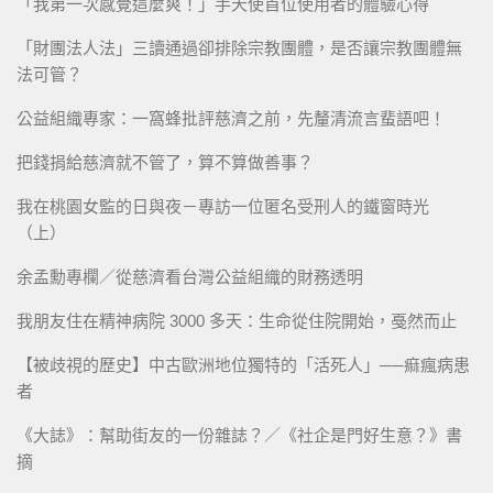
「我第一次感覺這麼爽！」手天使首位使用者的體驗心得
「財團法人法」三讀通過卻排除宗教團體，是否讓宗教團體無
法可管？
公益組織專家：一窩蜂批評慈濟之前，先釐清流言蜚語吧！
把錢捐給慈濟就不管了，算不算做善事？
我在桃園女監的日與夜－專訪一位匿名受刑人的鐵窗時光
（上）
余孟勳專欄／從慈濟看台灣公益組織的財務透明
我朋友住在精神病院 3000 多天：生命從住院開始，戞然而止
【被歧視的歷史】中古歐洲地位獨特的「活死人」──痲瘋病患
者
《大誌》：幫助街友的一份雜誌？／《社企是門好生意？》書
摘