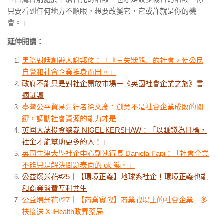
只要看到任何地方不順眼，想要改變它，它或許就是你的機
會。」
延伸閱讀：
黑暗對話創辦人謝邦俊：「『三失狀態』的社會，使公民
自覺和社會企業挺身而出。」
政府不能只是對社企開放市場－《英國社會企業之旅》書
摘試讀
臺灣公平貿易先行者徐文彥：創意不是社會企業成敗的關
鍵，調動社會資源的能力才是
英國大誌投資總裁 NIGEL KERSHAW：「以賺錢為目標，
社企才能幫助更多的人！」
英國牛津大學社企中心副執行長 Daniela Papi：「社會企業
不能只是解決問題表面的 ok 繃。」
公益爆米花#25｜【環境正義】地球系社企！環境正義也能
和商業消費互利共生
公益爆米花#27｜【商業實戰】商業戰場上的社會企業－多
扶接送 X iHealth政昇藥局