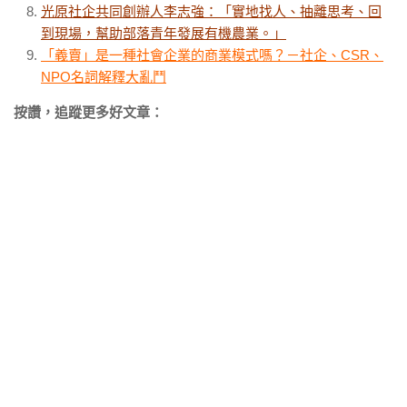
光原社企共同創辦人李志強：「實地找人、抽離思考、回
到現場，幫助部落青年發展有機農業。」
「義賣」是一種社會企業的商業模式嗎？－社企、CSR、
NPO名詞解釋大亂鬥
按讚，追蹤更多好文章：