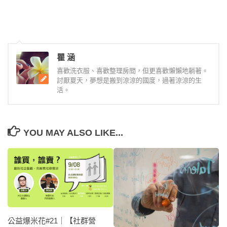
瞿 涵
喜歡洗衣服、喜歡整理房間，但更喜歡懶懶地躺著。
討厭夏天，夢想是搬到涼涼的國度，過著涼涼的生
活。
YOU MAY ALSO LIKE...
公益爆米花#21｜【社群營