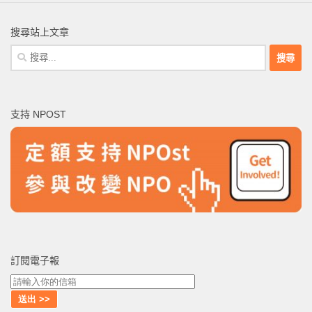
搜尋站上文章
搜
尋
關
鍵
支持 NPOST
字:
訂閱電子報