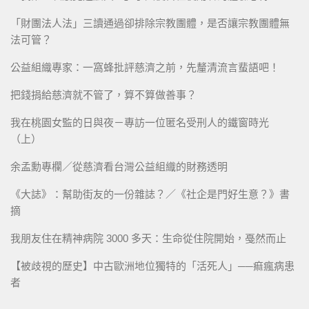
「財團法人法」三讀通過卻排除宗教團體，是否讓宗教團體無
法可管？
公益組織專家：一窩蜂批評慈濟之前，先釐清流言蜚語吧！
把錢捐給慈濟就不管了，算不算做善事？
我在桃園女監的日與夜－專訪一位匿名受刑人的鐵窗時光
（上）
余孟勳專欄／從慈濟看台灣公益組織的財務透明
《大誌》：幫助街友的一份雜誌？／《社企是門好生意？》書
摘
我朋友住在精神病院 3000 多天：生命從住院開始，戞然而止
【被歧視的歷史】中古歐洲地位獨特的「活死人」──痲瘋病患
者