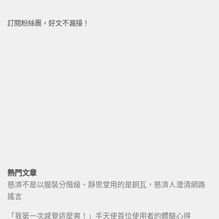
訂閱粉絲團，好文不漏接！
熱門文章
慈濟不是以服裝分階級、靜思堂用的是銅瓦，慈濟人澄清網路
謠言
「我第一次感覺這麼爽！」手天使首位使用者的體驗心得