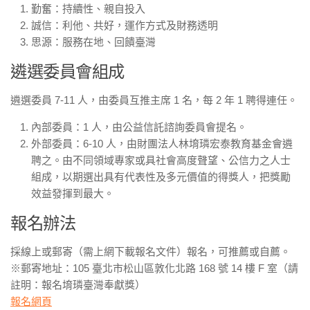
勤奮：持續性、親自投入
誠信：利他、共好，運作方式及財務透明
思源：服務在地、回饋臺灣
遴選委員會組成
遴選委員 7-11 人，由委員互推主席 1 名，每 2 年 1 聘得連任。
內部委員：1 人，由公益信託諮詢委員會提名。
外部委員：6-10 人，由財團法人林堉璘宏泰教育基金會遴
聘之。由不同領域專家或具社會高度聲望、公信力之人士
組成，以期選出具有代表性及多元價值的得獎人，把獎勵
效益發揮到最大。
報名辦法
採線上或郵寄（需上網下載報名文件）報名，可推薦或自薦。
※郵寄地址：105 臺北市松山區敦化北路 168 號 14 樓 F 室（請
註明：報名堉璘臺灣奉獻獎）
報名網頁