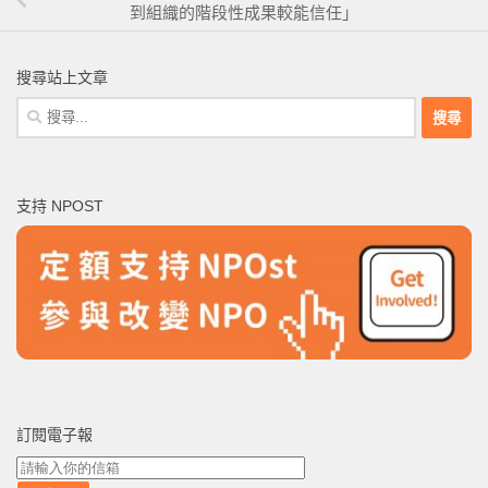
到組織的階段性成果較能信任」
搜尋站上文章
搜
尋
關
鍵
支持 NPOST
字:
訂閱電子報