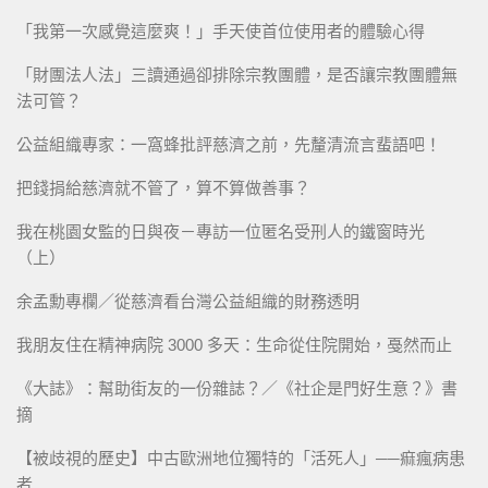
「我第一次感覺這麼爽！」手天使首位使用者的體驗心得
「財團法人法」三讀通過卻排除宗教團體，是否讓宗教團體無
法可管？
公益組織專家：一窩蜂批評慈濟之前，先釐清流言蜚語吧！
把錢捐給慈濟就不管了，算不算做善事？
我在桃園女監的日與夜－專訪一位匿名受刑人的鐵窗時光
（上）
余孟勳專欄／從慈濟看台灣公益組織的財務透明
我朋友住在精神病院 3000 多天：生命從住院開始，戞然而止
《大誌》：幫助街友的一份雜誌？／《社企是門好生意？》書
摘
【被歧視的歷史】中古歐洲地位獨特的「活死人」──痲瘋病患
者