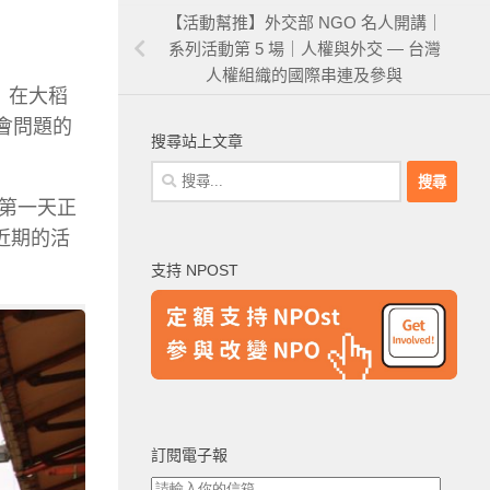
【活動幫推】外交部 NGO 名人開講｜
系列活動第 5 場｜人權與外交 — 台灣
人權組織的國際串連及參與
」在大稻
會問題的
搜尋站上文章
搜
尋
第一天正
關
近期的活
鍵
支持 NPOST
字:
訂閱電子報