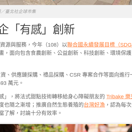
圖／臺北社企球市集
企「有感」創新
需資源與服務，今年（108）以
聯合國永續發展目標（SDG
畫，面向包含食農創新、公益創新、科技創新、環境保護
於投資、供應鏈採購、禮品採購、CSR 專案合作等面向進
93 萬元。
感」，將法式甜點技術轉移給身心障礙朋友的
Tribake 
度也隨之漸增；推廣自然生態養殖的
台灣好漁
，認為每次
當了解，討論十分有效率。