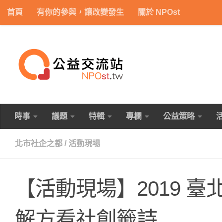
首頁
有你的參與，讓改變發生
關於 NPOst
Skip to content
時事
議題
特輯
專欄
公益策略
北市社企之都
/
活動現場
【活動現場】2019 
解方看社創籤詩