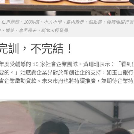
沛農坊、仁舟淨塑、100%植、小人小學、島內散步、點點善、優時間銀行
漁、樂芽、享邑農夫、新北市經發局
：完訓，不完結！
度受輔導的 15 家社會企業團隊。黃珊珊表示：「看到
要的。」她感謝企業界對於新創社企的支持，如玉山銀行
會企業啟動貸款。未來市府也將持續推廣，並期待企業持