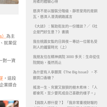
用者的體驗心得
慈濟不是以服裝分階級、靜思堂用的是銅
瓦，慈濟人澄清網路謠言
《大誌》：幫助街友的一份雜誌？／《社
企是門好生意？》書摘
s）
為主
我在桃園女監的日與夜－專訪一位匿名受
、就業促
刑人的鐵窗時光（上）
我朋友住在精神病院 3000 多天：生命從住
行一對一資
院開始，戞然而止
為什麼有人寧願買《The Big Issue》，不
願買口香糖？
樂芽
，這段
企業媒合
搖滾一生、充實又狼狽的樹木希林：「人
都會死，至少要死成自己喜歡的樣子。」
【捐款人想什麼？】「我非常重視財報的