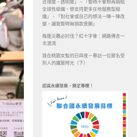
合理度、透明度」、「暫時不會想再捐給
全球性組織，想支持更多在地服務型組
織」、「對社會或自己的想法一陣一陣改
變，讓我暫時無捐款意願」
每逢災難必討伐？紅十字會：網路傳言一
次澄清
我在桃園女監的日與夜－專訪一位匿名受
刑人的鐵窗時光（下）
認識永續發展，鎖定專欄！