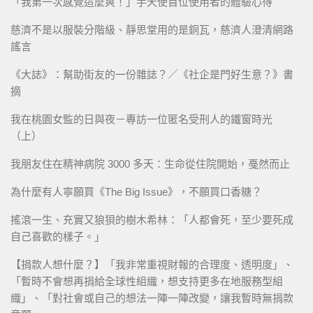
「我第一次感覺這麼爽！」手天使首位使用者的體驗心得
慈濟不是以服裝分階級、靜思堂用的是銅瓦，慈濟人澄清網路
謠言
《大誌》：幫助街友的一份雜誌？／《社企是門好生意？》書
摘
我在桃園女監的日與夜－專訪一位匿名受刑人的鐵窗時光
（上）
我朋友住在精神病院 3000 多天：生命從住院開始，戞然而止
為什麼有人寧願買《The Big Issue》，不願買口香糖？
搖滾一生、充實又狼狽的樹木希林：「人都會死，至少要死成
自己喜歡的樣子。」
【捐款人想什麼？】「我非常重視財報的合理度、透明度」、
「暫時不會想再捐給全球性組織，想支持更多在地服務型組
織」、「對社會或自己的想法一陣一陣改變，讓我暫時無捐款