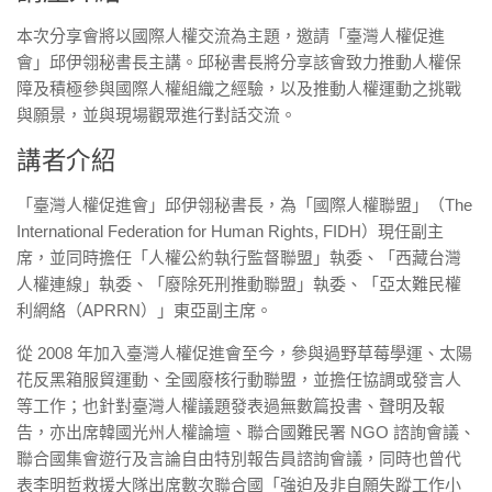
本次分享會將以國際人權交流為主題，邀請「臺灣人權促進
會」邱伊翎秘書長主講。邱秘書長將分享該會致力推動人權保
障及積極參與國際人權組織之經驗，以及推動人權運動之挑戰
與願景，並與現場觀眾進行對話交流。
講者介紹
「臺灣人權促進會」邱伊翎秘書長，為「國際人權聯盟」（The
International Federation for Human Rights, FIDH）現任副主
席，並同時擔任「人權公約執行監督聯盟」執委、「西藏台灣
人權連線」執委、「廢除死刑推動聯盟」執委、「亞太難民權
利網絡（APRRN）」東亞副主席。
從 2008 年加入臺灣人權促進會至今，參與過野草莓學運、太陽
花反黑箱服貿運動、全國廢核行動聯盟，並擔任協調或發言人
等工作；也針對臺灣人權議題發表過無數篇投書、聲明及報
告，亦出席韓國光州人權論壇、聯合國難民署 NGO 諮詢會議、
聯合國集會遊行及言論自由特別報告員諮詢會議，同時也曾代
表李明哲救援大隊出席數次聯合國「強迫及非自願失蹤工作小