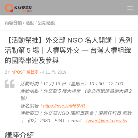
Skip to content
內容分類
/
活動
/
近期活動
【活動幫推】外交部 NGO 名人開講｜系列
活動第 5 場｜人權與外交 — 台灣人權組織
的國際串連及參與
BY
NPOST 編輯室
·
4 11 月, 2019
活動時間｜11 月 13 日（星期三）10：30 – 12：00
活動地點｜外交部 5 樓大禮堂 （臺北市凱達格蘭大道 2
號）
報名網址｜
https://pse.is/M65VR
活動窗口｜外交部 NGO 國際事務會｜溫薦任科員 庭逸
｜（02） 2380 – 5441 ｜email
tywen@mofa.gov.tw
講座介紹