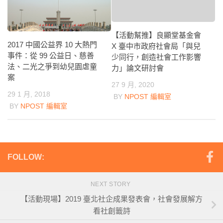
【活動幫推】良顯堂基金會
2017 中國公益界 10 大熱門
X 臺中市政府社會局「與兒
事件：從 99 公益日、慈善
少同行，創造社會工作影響
法、二光之爭到幼兒園虐童
力」論文研討會
案
27 9 月, 2020
29 1 月, 2018
BY
NPOST 編輯室
BY
NPOST 編輯室
FOLLOW:
NEXT STORY
【活動現場】2019 臺北社企成果發表會，社會發展解方
看社創籤詩