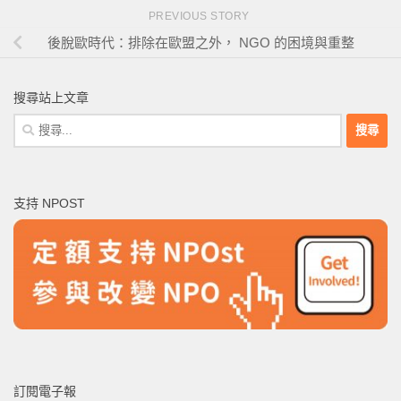
PREVIOUS STORY
後脫歐時代：排除在歐盟之外， NGO 的困境與重整
搜尋站上文章
搜
尋
關
鍵
支持 NPOST
字:
訂閱電子報