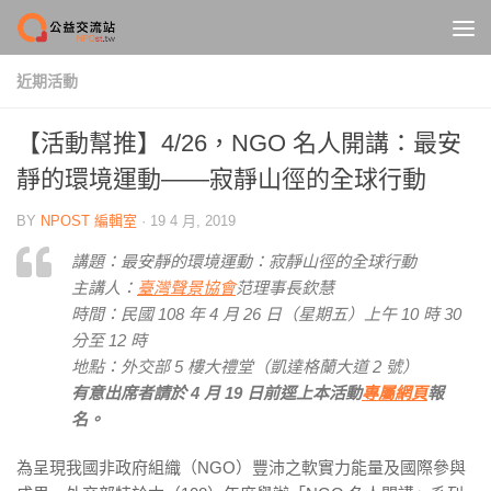
Skip to content
近期活動
【活動幫推】4/26，NGO 名人開講：最安
靜的環境運動——寂靜山徑的全球行動
BY
NPOST 編輯室
·
19 4 月, 2019
講題：最安靜的環境運動：寂靜山徑的全球行動
主講人：
臺灣聲景協會
范理事長欽慧
時間：民國 108 年 4 月 26 日（星期五）上午 10 時 30
分至 12 時
地點：外交部 5 樓大禮堂（凱達格蘭大道 2 號）
有意出席者請於 4 月 19 日前逕上本活動
專屬網頁
報
名。
為呈現我國非政府組織（NGO）豐沛之軟實力能量及國際參與