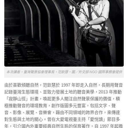
本次講者，臺灣聲景協會理事長，范欽慧。圖／外交部 NGO 國際事務會提供
由於喜歡傾聽自然，范欽慧於 1997 年即走入自然，長期用聲音
記錄臺灣生態環境、並致力發展土地的聽音美學，2013 年推動
「寂靜山徑」計畫，喚起更多人關注自然聲景保護的價值，積
極推動聲音的環境教育，創作版圖多元豐富，包括文字、聲
音、影像、展覽、音樂會，藉由不同領域的跨界合作，來傳達
對生態與土地的關心。曾在大愛電視臺主持「愛悅讀」節目多
年，引介國內外重要經典自然生態的保育著作，自 1997 年起擔