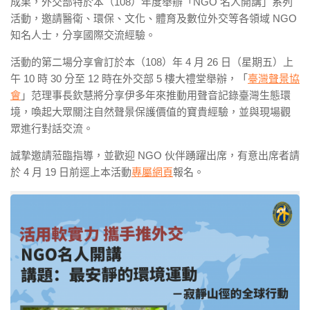
成果，外交部特於本（108）年度舉辦「NGO 名人開講」系列
活動，邀請醫衛、環保、文化、體育及數位外交等各領域 NGO
知名人士，分享國際交流經驗。
活動的第二場分享會訂於本（108）年 4 月 26 日（星期五）上
午 10 時 30 分至 12 時在外交部 5 樓大禮堂舉辦，「
臺灣聲景協
會
」范理事長欽慧將分享伊多年來推動用聲音記錄臺灣生態環
境，喚起大眾關注自然聲景保護價值的寶貴經驗，並與現場觀
眾進行對話交流。
誠摯邀請蒞臨指導，並歡迎 NGO 伙伴踴躍出席，有意出席者請
於 4 月 19 日前逕上本活動
專屬網頁
報名。