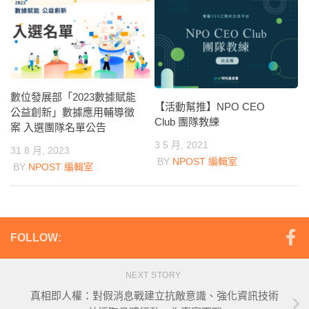
數位發展部「2023數據賦能
【活動幫推】NPO CEO
公益創新」數據應用輔導徵
Club 團隊教練
案 入選團隊名單公告
3 5 月, 2021
31 8 月, 2023
BY
NPOST 編輯室
BY
NPOST 編輯室
FOLLOW:
NEXT STORY
真相即人權：對假消息戰建立抗敵意識、強化資訊技術