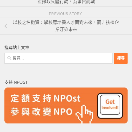
並採取具體行動，為事實而戰
PREVIOUS STORY
以校之名撤資：學校應培養人才面對未來，而非扶植企
業汙染未來
搜尋站上文章
搜
尋
關
鍵
支持 NPOST
字: