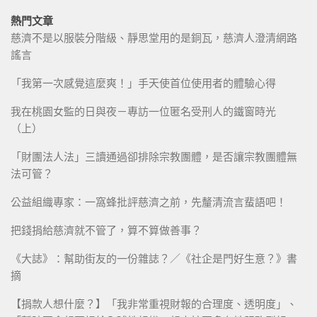
熱門文章
慈濟不是以服裝分階級、靜思堂用的是銅瓦，慈濟人澄清網路
謠言
「我第一次感覺這麼爽！」手天使首位使用者的體驗心得
我在桃園女監的日與夜－專訪一位匿名受刑人的鐵窗時光
（上）
「財團法人法」三讀通過卻排除宗教團體，是否讓宗教團體無
法可管？
公益組織專家：一窩蜂批評慈濟之前，先釐清流言蜚語吧！
把錢捐給慈濟就不管了，算不算做善事？
《大誌》：幫助街友的一份雜誌？／《社企是門好生意？》書
摘
【捐款人想什麼？】「我非常重視財報的合理度、透明度」、