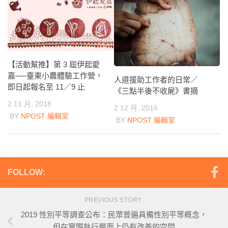
【活動幫推】第 3 屆伊起愛
嘉──臺東小農體驗工作營，
人道援助工作者的日常／
即日起報名至 11／9 止
《三點半後不收屍》書摘
2 11 月, 2018
2 12 月, 2016
BY
NPOST 編輯室
BY
NPOST 編輯室
FOLLOW:
PREVIOUS STORY
2019 性別平等調查公布：民眾普遍具備性別平等概念，
但在實際執行層面上仍有改善的空間