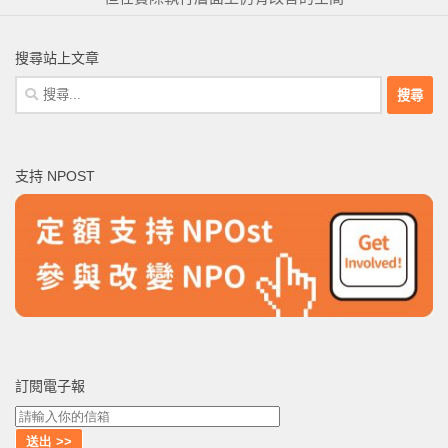
搜尋站上文章
搜
尋
關
鍵
支持 NPOST
字:
訂閱電子報