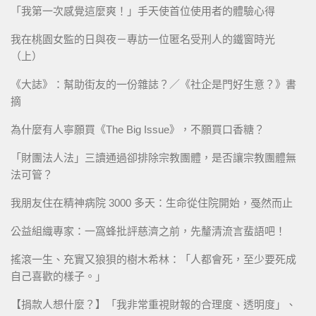
「我第一次感覺這麼爽！」手天使首位使用者的體驗心得
我在桃園女監的日與夜－專訪一位匿名受刑人的鐵窗時光
（上）
《大誌》：幫助街友的一份雜誌？／《社企是門好生意？》書
摘
為什麼有人寧願買《The Big Issue》，不願買口香糖？
「財團法人法」三讀通過卻排除宗教團體，是否讓宗教團體無
法可管？
我朋友住在精神病院 3000 多天：生命從住院開始，戞然而止
公益組織專家：一窩蜂批評慈濟之前，先釐清流言蜚語吧！
搖滾一生、充實又狼狽的樹木希林：「人都會死，至少要死成
自己喜歡的樣子。」
【捐款人想什麼？】「我非常重視財報的合理度、透明度」、