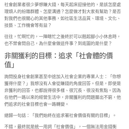
社會創業者很少夢想賺大錢，每天起床迎接他的，是該怎麼處
理煩人的紛雜群體、怎麼溝通？怎麼做才對大家有幫助？是否
對我們也很關心的其他事務，如社區生活品質、環境、文化、
技藝、工作機會等有益？
往往，忙啊忙的，一陣瞎忙之後終於可以翹起腳小小休息時，
也不禁會問自己，為什麼會做這件事？到底圖的是什麼？
非關獲利的目標：追求「社會體的價
值」
詢問投身社會創業甚至中途加入社會企業的專業人士：「你想
獲得什麼？」我想沒有人會從賺錢的角度回答。但是，即使是
非獲利的回答，也都說得很多樣、很冗長、很沒有焦點。因為
在他們一路以來的經營生活中，非關獲利的問題層出不窮，他
們追求的社會目標也會一路轉變。
總歸一句話：「我們始終在追求著社會價值有關的目標」。
不錯，最終就是統一用詞「社會價值」，一個無法用金錢衡