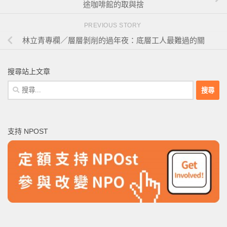
途咖啡館的取與捨
PREVIOUS STORY
林立青專欄／層層剝削的過年夜：底層工人最難過的關
搜尋站上文章
搜
尋
關
鍵
支持 NPOST
字: