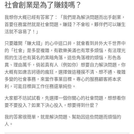
社會創業是為了賺錢嗎？
我想你大概已經有答案了：「我們是為解決問題而出手創業，
首要任務當然就是社會問題。賺錢？不會啦，夥伴們可以賺生
活就不容易了！」
只要離開「賺大錢」的心中這口井，就會看到井外大千世界中
的「社會」是多麼複雜，有歡樂美滿也有眾多煩惱，有法理光
照的生活也有莫名的黑暗角落。這些角落裡的煩惱，形色各
異、理由萬千，倘若真有人（例如你）想要自力解決問題，你
大概有如唐吉訶德的瘋狂，選擇做這種摸不清、想不通、複雜
多變的社會事務，來當作事業目標。專心的服務顧客將本求
利，可能目標與工作任務還單純些。
大家都不坊試試看，先選擇一個你關心的社會問題，想想看你
要不要投入？如果下決心投入，想要得到什麼？
我的答案很簡單，就是解決問題、幫助因這些問題而煩惱的
人。