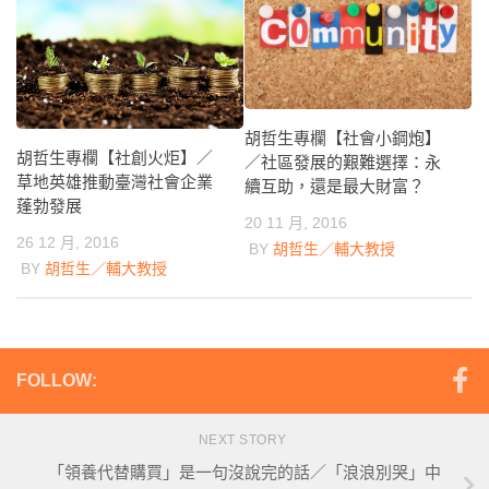
胡哲生專欄【社會小鋼炮】
胡哲生專欄【社創火炬】／
／社區發展的艱難選擇：永
草地英雄推動臺灣社會企業
續互助，還是最大財富？
蓬勃發展
20 11 月, 2016
26 12 月, 2016
BY
胡哲生／輔大教授
BY
胡哲生／輔大教授
FOLLOW:
NEXT STORY
「領養代替購買」是一句沒說完的話／「浪浪別哭」中