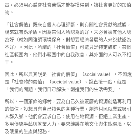
量，必須用心體會社會苦惱才能捉摸得到，讓社會更好的加值
物。
「社會價值」既來自個人心理評斷，則有關社會貢獻的感觸，
說來就有點矛盾。因為某個人所認為的好，未必會被其他人認
為好（就如同強調環境保育，對想要經濟發展的人來說就認為
不好）。因此，所謂的「社會價值」可能只是特定族群、某個
社區範圍內，他們小範圍中的自我改善，與外面的人可以不相
干。
因此，所以與其說是「社會的價值」（social value），不如說
是「社會體的價值」（societal value）。說直接一點，就是
「我們的問題，我們自己解決，創造我們的生活需要」。
所以，一個蕭條的鄉村，要為自己久被荒廢的資源創造再利用
的價值，設想具有自己特色的各種行業，創造村民就業或吸引
人群入鄉。他們會要求自己：使用在地資源、拒絕工業生產、
多用傳統手藝與就業人力、要求維護在地文化與生態環境，以
及限量的生產與服務。