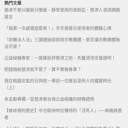
熱門文章
慈濟不是以服裝分階級、靜思堂用的是銅瓦，慈濟人澄清網路
謠言
「我第一次感覺這麼爽！」手天使首位使用者的體驗心得
「財團法人法」三讀通過卻排除宗教團體，是否讓宗教團體無
法可管？
公益組織專家：一窩蜂批評慈濟之前，先釐清流言蜚語吧！
把錢捐給慈濟就不管了，算不算做善事？
我在桃園女監的日與夜－專訪一位匿名受刑人的鐵窗時光
（上）
余孟勳專欄／從慈濟看台灣公益組織的財務透明
【被歧視的歷史】中古歐洲地位獨特的「活死人」──痲瘋病患
者