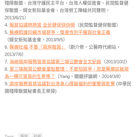
殘障聯盟、台灣守護民主平台、台灣人權促進會、民間監督健
保聯盟、婦女新知基金會、台灣勞工陣線共同聲明，
2013/6/21）
4.
服貿協議熱熱簽 全民健保快快倒
（民間監督健保聯盟）
5.
醫療照護仰賴市場競爭，傷害性別平權與社會正義
（婦女新知基金會，2013/9/5）
6.
醫療社福 不要「兩岸服貿」
（劉介修，公醫時代網站，
2013/7/6）
7.
海峽兩岸服務貿易協議第三場公聽會全文紀錄
（2013/10/2）
8.
第三場服貿公聽會重點整理：不是怕競爭，而是醫療該被視
為一種可貿易的生意嗎？
（Yang，關鍵評論網，2014/3/8）
9.
兩岸服務貿易協議對台灣身心障礙福利的衝擊與影響
(中華民
國殘障聯盟秘書長王榮璋)
Tags:
服貿
社福