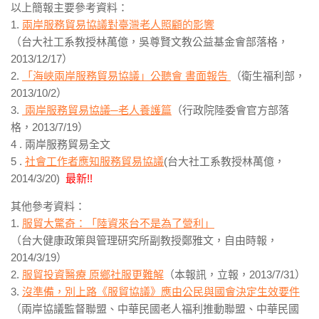
以上簡報主要參考資料：
1.
兩岸服務貿易協議對臺灣老人照顧的影響
（台大社工系教授林萬億，吳尊賢文教公益基金會部落格，
2013/12/17）
2.
「海峽兩岸服務貿易協議」公聽會 書面報告
（衛生福利部，
2013/10/2）
3.
兩岸服務貿易協議─老人養護篇
（行政院陸委會官方部落
格，2013/7/19）
4 . 兩岸服務貿易全文
5 .
社會工作者應知服務貿易協議
(台大社工系教授林萬億，
2014/3/20)
最新!!
其他參考資料：
1.
服貿大驚奇：「陸資來台不是為了營利」
（台大健康政策與管理研究所副教授鄭雅文，自由時報，
2014/3/19）
2.
服貿投資醫療 原鄉社服更難解
（本報訊，立報，2013/7/31）
3.
沒準備，別上路《服貿協議》應由公民與國會決定生效要件
（兩岸協議監督聯盟、中華民國老人福利推動聯盟、中華民國