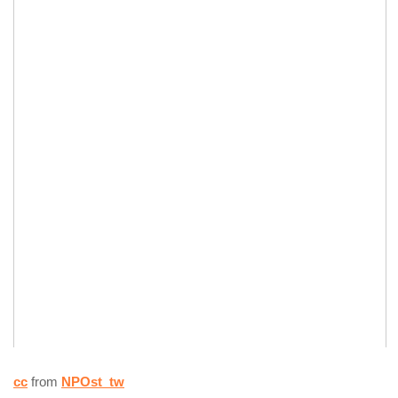
cc
from
NPOst_tw