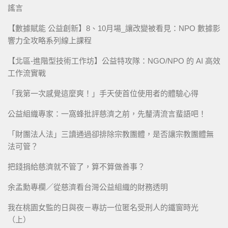
謠言
【數據賦能 公益創新】8、10月場_讓改變被看見：NPO 數據影
響力全攻略系列線上課程
【北區-進階型技術工作坊】公益特攻隊：NGO/NPO 的 AI 高效
工作流實戰
「我第一次感覺這麼爽！」手天使首位使用者的體驗心得
公益組織專家：一窩蜂批評慈濟之前，先釐清流言蜚語吧！
「財團法人法」三讀通過卻排除宗教團體，是否讓宗教團體無
法可管？
把錢捐給慈濟就不管了，算不算做善事？
余孟勳專欄／從慈濟看台灣公益組織的財務透明
我在桃園女監的日與夜－專訪一位匿名受刑人的鐵窗時光
（上）