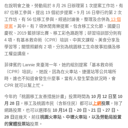
在說明會之後，勞動局於 8 月 26 日辦理第 1 次提案工作坊，有
87 位移工參與，提出 19 個初步提案。9 月 16 日舉行的第 2 次
工作坊，有 56 位移工參與，經過討論後，整理及合併為
13 個
提案
。其中，有 7 項休閒育樂提案，包含移工文化節、國慶日
慶祝、2019 籃排球比賽、移工彩色路跑等；研習培訓部分則有
4 項，有基本救命術（CPR）培訓、中英文課程、美食分享及
學習等；關懷照顧有 2 項，分別為桃園移工生命故事拍攝及移
工權益講座。
菲律賓的 Lannie 來臺灣一年，她的組別提案「基本救命術
（CPR）培訓」，她說，因為在火車站、捷運站等公共場所
時，誰也不知道會發生什麼事，當有人發生緊急狀況時，會
CPR 就可以幫上忙。
今年的「桃園移工友善措施計畫」投票時間為
10 月 12 日至 10
月 28 日
，移工及桃園市民（含新住民）都可以
上網
投票
，除了
網路投票，也可以選擇在
10 月14 日、20 日、21 日、27 日、
28 日
這幾天，前往
桃園火車站、中壢火車站，以及勞動局設置
的實體投票站
投票。