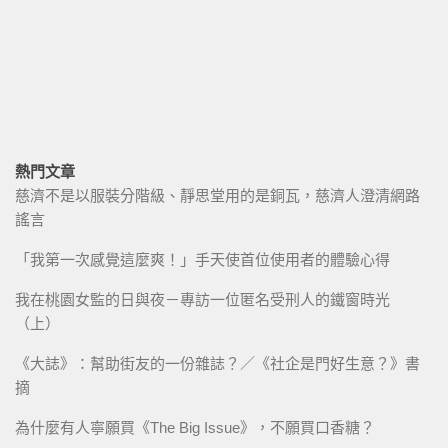
熱門文章
慈濟不是以服裝分階級、靜思堂用的是銅瓦，慈濟人澄清網路
謠言
「我第一次感覺這麼爽！」手天使首位使用者的體驗心得
我在桃園女監的日與夜－專訪一位匿名受刑人的鐵窗時光
（上）
《大誌》：幫助街友的一份雜誌？／《社企是門好生意？》書
摘
為什麼有人寧願買《The Big Issue》，不願買口香糖？