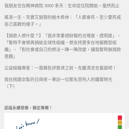
我朋友住在精神病院 3000 多天：生命從住院開始，戞然而止
搖滾一生、充實又狼狽的樹木希林：「人都會死，至少要死成
自己喜歡的樣子。」
【捐款人想什麼？】「我非常重視財報的合理度、透明度」、
「暫時不會想再捐給全球性組織，想支持更多在地服務型組
織」、「對社會或自己的想法一陣一陣改變，讓我暫時無捐款
意願」
公益組織專家：一窩蜂批評慈濟之前，先釐清流言蜚語吧！
我在桃園女監的日與夜－專訪一位匿名受刑人的鐵窗時光
（下）
認識永續發展，鎖定專欄！