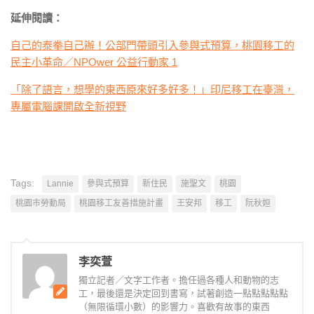
延伸閱讀：
自己的泰拳自己辦！公部門帶頭引入參與式預算，桃園移工的
民主小革命／NPOwer 公益行動家 1
「除了語言，想學的東西原來好多好多！」印尼移工在臺灣，
專屬電腦課開啟全新視野
Tags:
Lannie
參與式預算
新住民
施聖文
桃園
桃園市勞動局
桃園移工友善措施計畫
王安邦
移工
阮秋姮
李奕萱
獨立記者／文字工作者。擔任過各種人和動物的志
工，最後還是決定回到書寫，試著創造一點點點點點
（無限循環小數）的影響力。喜歡有故事的東西