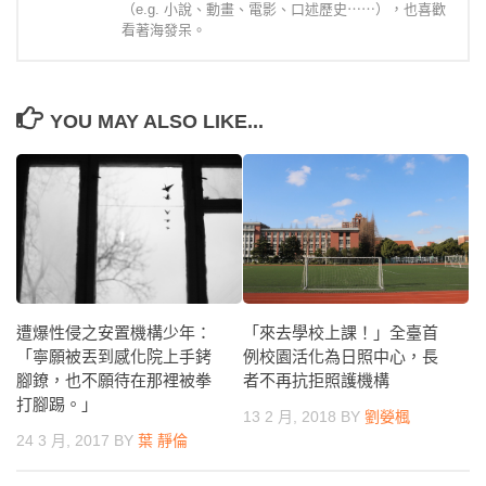
（e.g. 小說、動畫、電影、口述歷史⋯⋯），也喜歡
看著海發呆。
YOU MAY ALSO LIKE...
「來去學校上課！」全臺首
遭爆性侵之安置機構少年：
例校園活化為日照中心，長
「寧願被丟到感化院上手銬
者不再抗拒照護機構
腳鐐，也不願待在那裡被拳
打腳踢。」
13 2 月, 2018
BY
劉嫈楓
24 3 月, 2017
BY
葉 靜倫