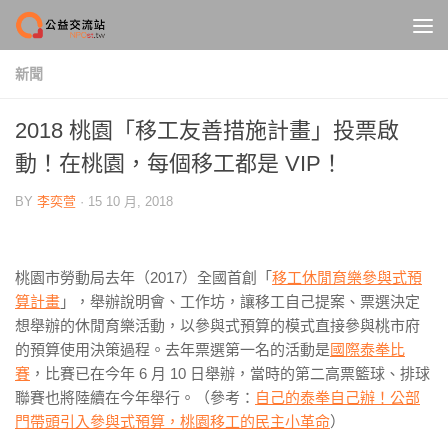
Skip to content
新聞
2018 桃園「移工友善措施計畫」投票啟
動！在桃園，每個移工都是 VIP！
BY
李奕萱
·
15 10 月, 2018
桃園市勞動局去年（2017）全國首創「
移工休閒育樂參與式預
算計畫
」，舉辦說明會、工作坊，讓移工自己提案、票選決定
想舉辦的休閒育樂活動，以參與式預算的模式直接參與桃市府
的預算使用決策過程。去年票選第一名的活動是
國際泰拳比
賽
，比賽已在今年 6 月 10 日舉辦，當時的第二高票籃球、排球
聯賽也將陸續在今年舉行。（參考：
自己的泰拳自己辦！公部
門帶頭引入參與式預算，桃園移工的民主小革命
）