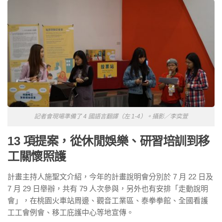
記者會現場準備了 4 國語言翻譯（左 1-4）。攝影／李奕萱
13 項提案，從休閒娛樂、研習培訓到移
工關懷照護
計畫主持人施聖文介紹，今年的計畫說明會分別於 7 月 22 日及
7 月 29 日舉辦，共有 79 人次參與，另外也有安排「走動說明
會」，在桃園火車站周邊、觀音工業區、泰拳拳館、全國看護
工工會例會、移工庇護中心等地宣傳。