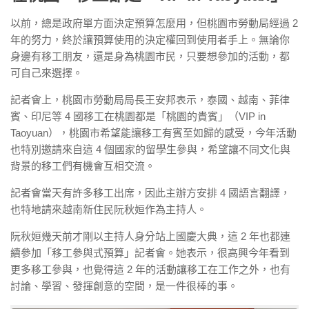
以前，總是政府單方面決定預算怎麼用，但桃園市勞動局經過 2
年的努力，終於讓預算使用的決定權回到使用者手上。無論你
身邊有移工朋友，還是身為桃園市民，只要想參加的活動，都
可自己來選擇。
記者會上，桃園市勞動局局長王安邦表示，泰國、越南、菲律
賓、印尼等 4 國移工在桃園都是「桃園的貴賓」（VIP in
Taoyuan），桃園市希望能讓移工有賓至如歸的感受，今年活動
也特別邀請來自這 4 個國家的留學生參與，希望讓不同文化與
背景的移工們有機會互相交流。
記者會當天有許多移工出席，因此主辦方安排 4 國語言翻譯，
也特地請來越南新住民阮秋姮作為主持人。
阮秋姮幾天前才剛以主持人身分站上國慶大典，這 2 年也都連
續參加「移工參與式預算」記者會。她表示，很高興今年看到
更多移工參與，也覺得這 2 年的活動讓移工在工作之外，也有
討論、學習、發揮創意的空間，是一件很棒的事。