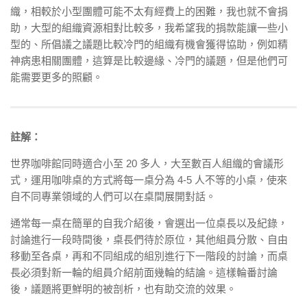
織，相較於小型團體可能不太有經費上的困難，我也就不會捐
助，大型的組織資源相對比較多，我希望我的捐款能讓一些小
型的、所倡議之議題比較冷門的組織有機會獲得協助，例如精
神病患相關團體，這算是比較邊緣、冷門的議題，但是他們可
能需要更多的照顧。
註解：
世界咖啡館同時適合小至 20 多人，大至數百人組織的會議形
式，運用咖啡桌的方式將每一桌分為 4-5 人不等的小桌，使來
自不同專業領域的人們可以在桌間展開對話。
通常每一桌在簡單的自我介紹後，會選出一位桌長以及紀錄，
討論進行一段時間後，桌長們待於原位，其他組員分散、自由
移動至各桌，再和不同組成的組別進行下一階段的討論，而桌
長必須對新一輪的組員介紹前面幾輪的結論。這樣輪番討論
後，議題將更鮮明的被剖析，也有助交流的效果。