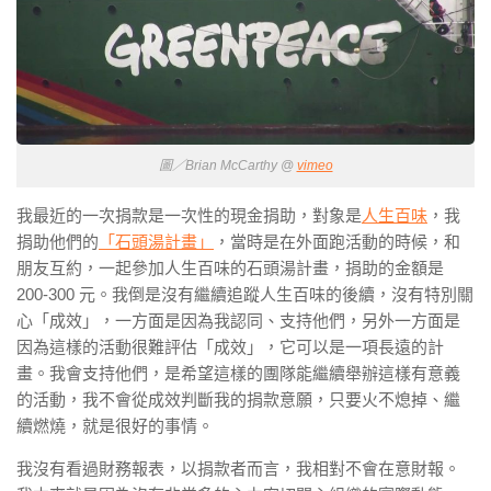
圖／Brian McCarthy @
vimeo
我最近的一次捐款是一次性的現金捐助，對象是
人生百味
，我
捐助他們的
「石頭湯計畫」
，當時是在外面跑活動的時候，和
朋友互約，一起參加人生百味的石頭湯計畫，捐助的金額是
200-300 元。我倒是沒有繼續追蹤人生百味的後續，沒有特別關
心「成效」，一方面是因為我認同、支持他們，另外一方面是
因為
這樣的活動很難評估「成效」
，它可以是一項長遠的計
畫。我會支持他們，是希望這樣的團隊能繼續舉辦這樣有意義
的活動，我不會從成效判斷我的捐款意願，只要火不熄掉、繼
續燃燒，就是很好的事情。
我沒有看過財務報表，以捐款者而言，我相對不會在意財報。