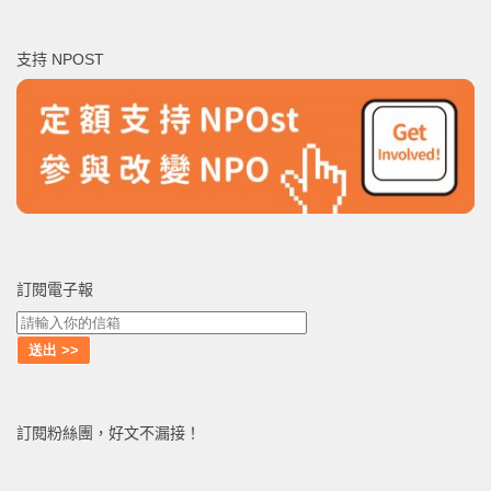
關
鍵
支持 NPOST
字:
訂閱電子報
訂閱粉絲團，好文不漏接！