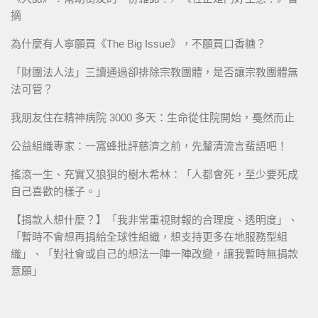
摘
為什麼有人寧願買《The Big Issue》，不願買口香糖？
「財團法人法」三讀通過卻排除宗教團體，是否讓宗教團體無
法可管？
我朋友住在精神病院 3000 多天：生命從住院開始，戞然而止
公益組織專家：一窩蜂批評慈濟之前，先釐清流言蜚語吧！
搖滾一生、充實又狼狽的樹木希林：「人都會死，至少要死成
自己喜歡的樣子。」
【捐款人想什麼？】「我非常重視財報的合理度、透明度」、
「暫時不會想再捐給全球性組織，想支持更多在地服務型組
織」、「對社會或自己的想法一陣一陣改變，讓我暫時無捐款
意願」