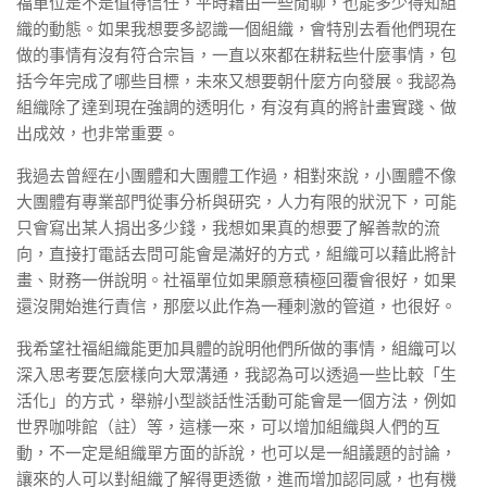
福單位是不是值得信任，平時藉由一些閒聊，也能多少得知組
織的動態。如果我想要多認識一個組織，會特別去看他們現在
做的事情有沒有符合宗旨，一直以來都在耕耘些什麼事情，包
括今年完成了哪些目標，未來又想要朝什麼方向發展。我認為
組織除了達到現在強調的透明化，有沒有真的將計畫實踐、做
出成效，也非常重要。
我過去曾經在小團體和大團體工作過，相對來說，小團體不像
大團體有專業部門從事分析與研究，人力有限的狀況下，可能
只會寫出某人捐出多少錢，我想如果真的想要了解善款的流
向，直接打電話去問可能會是滿好的方式，組織可以藉此將計
畫、財務一併說明。社福單位如果願意積極回覆會很好，如果
還沒開始進行責信，那麼以此作為一種刺激的管道，也很好。
我希望社福組織能更加具體的說明他們所做的事情，組織可以
深入思考要怎麼樣向大眾溝通，我認為可以透過一些比較「生
活化」的方式，舉辦小型談話性活動可能會是一個方法，例如
世界咖啡館
（註）
等，這樣一來，可以增加組織與人們的互
動，不一定是組織單方面的訴說，也可以是一組議題的討論，
讓來的人可以對組織了解得更透徹，進而增加認同感，也有機