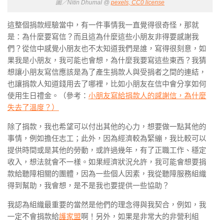
圖／Nitin Dhumal @
pexels, CC0 license
這整個捐款經驗當中，有一件事情我一直覺得很奇怪，那就
是：
為什麼要寫信？
而且這為什麼這些小朋友非得要感謝我
們？從信中感覺小朋友也不太知道我們是誰，寫得很刻意，如
果我是小朋友，我可能也會想，為什麼我要寫這些東西？我猜
想讓小朋友寫信應該是為了產生捐款人與受捐者之間的連結，
也讓捐款人知道錢用去了哪裡，比如小朋友在信中會分享如何
使用生日禮金。（參考：
小朋友寫給捐款人的感謝信，為什麼
失去了溫度？）
除了捐款，我也希望可以付出其他的心力，想要做一點其他的
事情，例如擔任志工；此外，因為經濟較為緊繃，我比較可以
提供時間或是其他的勞動，或許過幾年，有了正職工作、穩定
收入，想法就會不一樣。如果經濟狀況允許，我可能會想要捐
款給聽障相關的團體，因為一些個人因素，我從聽障服務組織
得到幫助，我會想，是不是我也要提供一些協助？
我認為組織最重要的當然是他們的
理念
得與我契合，例如，我
一定不會捐款給
護家盟
啊！另外，如果是非常大的非營利組