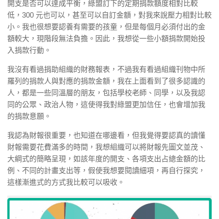
開支是否可以達成平衡，綠盟訂下的定期捐款額度相對比較
低，300 元也可以，甚至可以自訂金額，對我來說
壓力相對比較
小
。我也很想要認養有需要的孩童，但是每個月必須付出的金
額較大，現階段無法負擔。因此，我想從一些小額捐款開始投
入捐款行動。
我沒有看過捐助組織的財務報表，不過我有看過組織刊物中所
羅列的捐款人與對應的捐款金額，我在上面看到了很多認識的
人，都是一些同溫層的朋友，包括學校老師、同學，以及我認
同的公眾、政治人物，
這使得我對綠盟更加信任，也會增加我
的捐款意願。
我認為財報很重要，也知道在哪邊看，但我覺得要認真的讀懂
財報需要花費滿多的時間，我想組織可以將財報先圖文並茂、
大綱式的簡略呈現，如該年度的開支、各項支出占總金額的比
例、不同的計畫支出等，假使我想要閱讀細項，再自行探究，
這樣漸進式的方式我比較可以吸收。