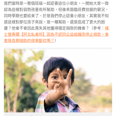
我們當時是一整個班級一起認養這位小朋友，一開始大家一致
認為這樣對弱勢孩童有所幫助，但後來面臨班費拮据的窘況，
同時學期也要結束了，於是我們停止認養小朋友，其實我不知
道這樣對那位孩子來說，是一種幫助，還是造成了更大的困
擾？他會不會因此喪失其他獲得穩定捐款的機會？（參考：
褚
士瑩專欄【阿北私會所】因為不認同公益組織而停止捐款，會
害我長期捐助的孩童斷炊嗎？
）