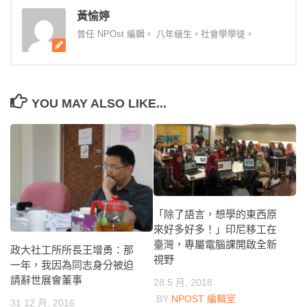
黃愉婷
曾任 NPOst 編輯。 八年級生。社會學學徒。
YOU MAY ALSO LIKE...
「除了語言，想學的東西原
來好多好多！」印尼移工在
臺灣，專屬電腦課開啟全新
政大社工所所長王增勇：那
視野
一年，我因為同志身分被迫
請辭世展會董事
28 5 月, 2018
BY
NPOST 編輯室
31 12 月, 2016