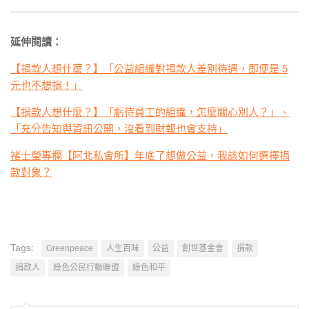
延伸閱讀：
【捐款人想什麼？】「公益組織對捐款人差別待遇，即便是 5
元也不想捐！」
【捐款人想什麼？】「虧待員工的組織，怎麼關心別人？」、
「充分告知與資訊公開，沒看到財報也會支持」
褚士瑩專欄【阿北私會所】年底了想做公益，我該如何選擇捐
款對象？
Tags:
Greenpeace
人生百味
公益
創世基金會
捐款
捐款人
綠色公民行動聯盟
綠色和平