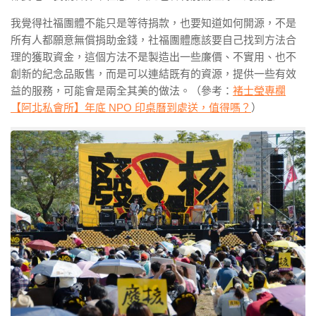
我覺得
社福團體不能只是等待捐款，也要知道如何開源
，不是
所有人都願意無償捐助金錢，社福團體應該要自己找到方法合
理的獲取資金，這個方法不是製造出一些廉價、不實用、也不
創新的紀念品販售，而是可以
連結既有的資源
，提供一些有效
益的服務，可能會是兩全其美的做法。（參考：
褚士瑩專欄
【阿北私會所】年底 NPO 印桌曆到處送，值得嗎？
）