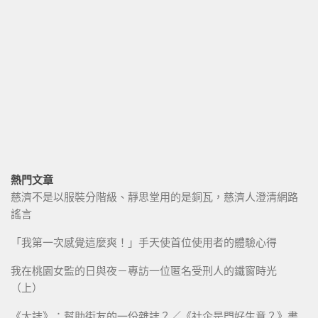
熱門文章
慈濟不是以服裝分階級、靜思堂用的是銅瓦，慈濟人澄清網路
謠言
「我第一次感覺這麼爽！」手天使首位使用者的體驗心得
我在桃園女監的日與夜－專訪一位匿名受刑人的鐵窗時光
（上）
《大誌》：幫助街友的一份雜誌？／《社企是門好生意？》書