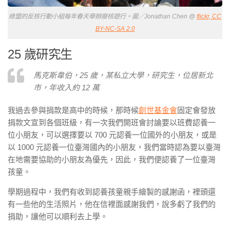
綠盟的反核行動小組每年春天舉辦廢核遊行。圖／Jonathan Chen @
flickr, CC
BY-NC-SA 2.0
25 歲研究生
馬克斯韋伯，25 歲，某私立大學，研究生，位居新北
市，年收入約 12 萬
我過去參與捐款是高中的時候，那時候
創世基金會
固定會發放
捐款文宣到各個班級，有一次我們開班會討論要以班費認養一
位小朋友，可以選擇要以 700 元認養一位國外的小朋友，或是
以 1000 元認養一位臺灣國內的小朋友，我們當時認為要以臺灣
在地需要協助的小朋友為優先，因此，我們便認養了一位臺灣
孩童。
學期過程中，我們有收到認養孩童親手繪製的感謝函，裡頭還
有一些他的生活照片，他在信裡面感謝我們，說多虧了我們的
捐助，讓他可以順利去上學。