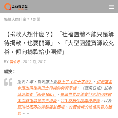
Skip to content
捐款人想什麼？
/
新聞
【捐款人想什麼？】「社福團體不能只是等
待捐款，也要開源」、「大型團體資源較充
裕，傾向捐款給小團體」
BY
黃愉婷
·
28 12 月, 2017
編按：
過去 2 年，新政府上臺
廢止了《紅十字法》
、
伊甸基金
會爆出與復康巴士司機的勞資爭議
、《蘋果日報》記者
臥底調查「圓夢 580」
，
臺灣世界展望會坦承曾因性取
向而辭退前董事
王增勇
、
113 家暴保護專線流標
，以及
臺灣社福界的勞動權益困境
、
安置機構的性侵與暴力體
罰
⋯⋯