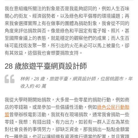
我在意組織所關注的對象是否是我能夠認同的，例如人生百味
關心的街友、經濟弱勢者，以及綠色和平倡導的環境議題；再
來我會選擇實際上有在做事的團體為捐助對象，我會從不同的
角度來評估捐款與否。像是綠色和平固定有電子報、照片，甚
至國際會議上的表態，就能穩定的觀察他們的成果；而人生百
味可能找街友聚一聚，所引出的火花未必可以馬上被量化，卻
有其效益，這個我也會想要捐款支持。
28 歲旅遊平臺網頁設計師
林俐，28 歲，旅遊平臺，網頁設計師，位居桃園市，年
收入約 40 萬
我從大學時期開始捐款，大多是一些零星的捐助行動，例如商
店的零錢箱，或是參加一些倡議性活動，例如
綠色公民行動聯
盟
曾舉辦核電影活動，我就有在現場捐款，通常我會捐助一些
零錢。我想：有錢出錢、有力出力，如若有一群人正在為某些
對社會良善的事情努力，卻缺乏資金，那我捐出一點點金額當
作一種參與，也可以讓組織有資源進行適當的配置，並且實踐