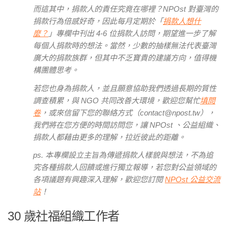
而這其中，捐款人的責任究竟在哪裡？NPOst 對臺灣的
捐款行為倍感好奇，因此每月定期於「
捐款人想什
麼？
」專欄中刊出 4-6 位捐款人訪問，期望進一步了解
每個人捐款時的想法。當然，少數的抽樣無法代表臺灣
廣大的捐款族群，但其中不乏寶貴的建議方向，值得機
構團體思考。
若您也身為捐款人，並且願意協助我們透過長期的質性
調查積累，與 NGO 共同改善大環境，歡迎您幫忙
填問
卷
，或來信留下您的聯絡方式（contact@npost.tw），
我們將在您方便的時間訪問您，讓 NPOst 、公益組織、
捐款人都藉由更多的理解，拉近彼此的距離。
ps. 本專欄設立主旨為傳遞捐款人樣貌與想法，不為追
究各種捐款人回饋或進行獨立報導，若您對公益領域的
各項議題有興趣深入理解，歡迎您訂閱
NPOst 公益交流
站
！
30 歲社福組織工作者