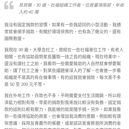
貝貝豬，30 歲，社福組織工作者，位居臺灣南部，年收
入約 40 萬
我沒有固定捐款的習慣，如果有一些我認同的小型活動，我通
常就會順手捐款，有關於環境保育的，也有為了賑災的，還有
國際救援。
我現在 30 歲，大學念社工，曾經在一些社福單位工作，有老人
相關、也有協助弱勢家長獲取一技之長的組織，現在待業中。
還沒有讀社工之前，我看到一些需要幫助的人自然就會想要幫
助，讀了社工之後，對某些議題會深入的了解，也會進一步看
組織是不是真的有在做事情，有的話我就會捐款，每次差不多
是 50 至 200 元不等。
我在外地工作，存款也不多，平時需要支付生活開銷，所以經
濟能力相對有限，零星的捐款對我來說比較沒有負擔，固定捐
款的話則比較有壓力，我能做的就是隨手捐。另外，如果我看
到一些值得協助的商家，也會增加我消費的意願，例如較有環
保意識、採用友善農作的餐廳，或是該店家會將我所消費的金