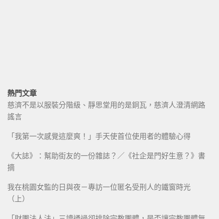
熱門文章
慈濟不是以服裝分階級、靜思堂用的是銅瓦，慈濟人澄清網路
謠言
「我第一次感覺這麼爽！」手天使首位使用者的體驗心得
《大誌》：幫助街友的一份雜誌？／《社企是門好生意？》書
摘
我在桃園女監的日與夜－專訪一位匿名受刑人的鐵窗時光
（上）
「財團法人法」三讀通過卻排除宗教團體，是否讓宗教團體無