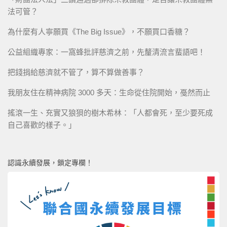
法可管？
為什麼有人寧願買《The Big Issue》，不願買口香糖？
公益組織專家：一窩蜂批評慈濟之前，先釐清流言蜚語吧！
把錢捐給慈濟就不管了，算不算做善事？
我朋友住在精神病院 3000 多天：生命從住院開始，戞然而止
搖滾一生、充實又狼狽的樹木希林：「人都會死，至少要死成
自己喜歡的樣子。」
認識永續發展，鎖定專欄！