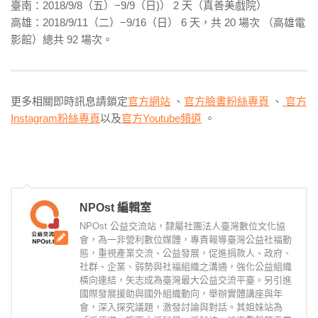
臺南：2018/9/8（五）−9/9（日)） 2 天（真善美戲院）
高雄：2018/9/11（二）−9/16（日） 6 天，共 20 場次 （高雄電
影館）總共 92 場次。
更多相關即時訊息請鎖定
官方網站
、
官方臉書粉絲專頁
、
官方
Instagram粉絲專頁
以及
官方Youtube頻道
。
NPOst 編輯室
NPOst 公益交流站，隸屬社團法人臺灣數位文化協
會，為一非營利數位媒體，專責報導臺灣公益社福動
態，重視產業交流、公益發展，促進捐款人、政府、
社群、企業、弱勢與社福組織之溝通，強化公益組織
橫向連結，矢志成為臺灣最大公益交流平臺。另引進
國際發展援助與國外組織動向，舉辦實體講座與年
會，深入探究議題，激發討論與對話。其姐妹站為