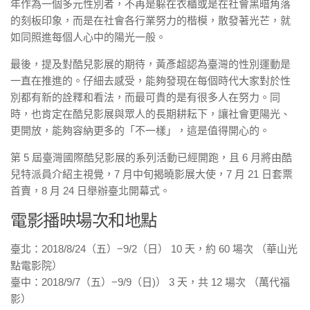
年作為一個多元性別者，不再是躲在衣櫃或是在社會黑暗角落
的刻板印象，而是在社會各行業努力的楷模，散發著光芒，就
如同照進每個人心中的陽光一般。
最後，提及對酷兒影展的期待，黃彥超認為臺灣的性別運動是
一直在推進的。仔細去感受，能夠發現在每個時代大家對於性
別都有新的詮釋和看法，而最可貴的是有很多人在努力。同
時，也肯定在酷兒影展與眾人的長期耕耘下，讓社會更陽光、
更開放，能夠容納更多的「不一樣」，這是值得開心的。
第 5 屆臺灣國際酷兒影展的系列活動已經開跑，且 6 月將由酷
兒特派員介紹主視覺，7 月中旬揭曉影展大使，7 月 21 日套票
首賣，8 月 24 日舉辦臺北開幕式。
電影播映場次和地點
臺北：2018/8/24（五）−9/2（日） 10 天，約 60 場次 （華山光
點電影院）
臺中：2018/9/7（五）−9/9（日)） 3 天，共 12 場次 （萬代福
影）