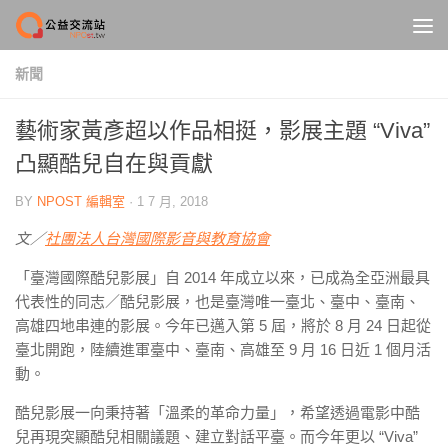
Skip to content
新聞
藝術家黃彥超以作品相挺，影展主題 “Viva”
凸顯酷兒自在與貢獻
BY
NPOST 編輯室
·
1 7 月, 2018
文／
社團法人台灣國際影音與教育協會
「臺灣國際酷兒影展」自 2014 年成立以來，已成為全亞洲最具
代表性的同志／酷兒影展，也是臺灣唯一臺北、臺中、臺南、
高雄四地串連的影展。今年已邁入第 5 屆，將於 8 月 24 日起從
臺北開跑，陸續進軍臺中、臺南、高雄至 9 月 16 日近 1 個月活
動。
酷兒影展一向秉持著「溫柔的革命力量」，希望透過電影中酷
兒再現突顯酷兒相關議題、建立對話平臺。而今年更以 “Viva”