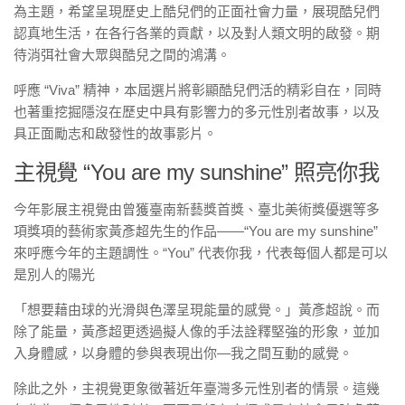
為主題，希望呈現歷史上酷兒們的正面社會力量，展現酷兒們
認真地生活，在各行各業的貢獻，以及對人類文明的啟發。期
待消弭社會大眾與酷兒之間的鴻溝。
呼應 “Viva” 精神，本屆選片將彰顯酷兒們活的精彩自在，同時
也著重挖掘隱沒在歷史中具有影響力的多元性別者故事，以及
具正面勵志和啟發性的故事影片。
主視覺 “You are my sunshine” 照亮你我
今年影展主視覺由曾獲臺南新藝獎首獎、臺北美術獎優選等多
項獎項的藝術家黃彥超先生的作品——“You are my sunshine”
來呼應今年的主題調性。“You” 代表你我，代表每個人都是可以
是別人的陽光
「想要藉由球的光滑與色澤呈現能量的感覺。」黃彥超說。而
除了能量，黃彥超更透過擬人像的手法詮釋堅強的形象，並加
入身體感，以身體的參與表現出你—我之間互動的感覺。
除此之外，主視覺更象徵著近年臺灣多元性別者的情景。這幾