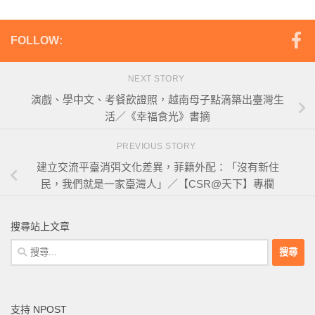
FOLLOW:
NEXT STORY
演戲、學中文、考餐飲證照，越南母子點滴築出臺灣生
活／《幸福食光》書摘
PREVIOUS STORY
建立交流平臺消弭文化差異，菲籍外配：「沒有新住
民，我們就是一家臺灣人」／【CSR@天下】專欄
搜尋站上文章
搜
尋
關
鍵
支持 NPOST
字: