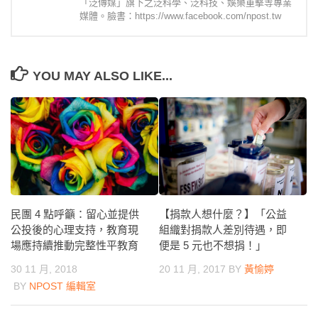
「泛傳媒」旗下之泛科學、泛科技、娛樂重擊等專業
媒體。臉書：https://www.facebook.com/npost.tw
YOU MAY ALSO LIKE...
民團 4 點呼籲：留心並提供
【捐款人想什麼？】「公益
公投後的心理支持，教育現
組織對捐款人差別待遇，即
場應持續推動完整性平教育
便是 5 元也不想捐！」
30 11 月, 2018
20 11 月, 2017
BY
黃愉婷
BY
NPOST 編輯室