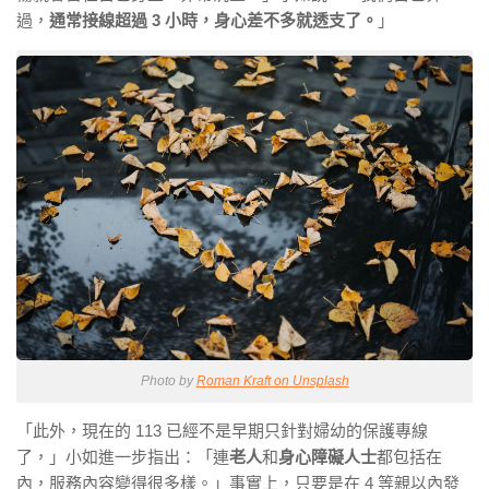
過，
通常接線超過 3 小時，身心差不多就透支了。
」
Photo by
Roman Kraft on Unsplash
「此外，現在的 113 已經不是早期只針對婦幼的保護專線
了，」小如進一步指出：「連
老人
和
身心障礙人士
都包括在
內，服務內容變得很多樣。」事實上，只要是在 4 等親以內發