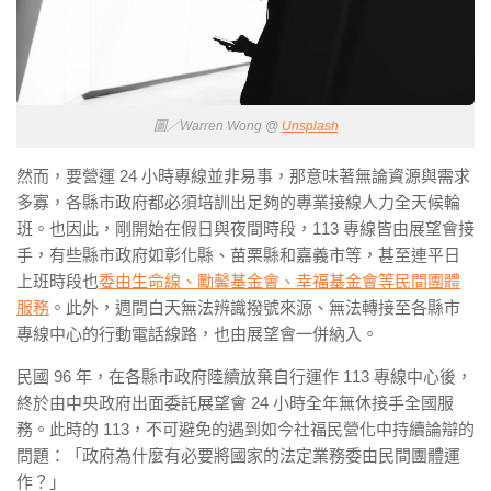
圖／Warren Wong @
Unsplash
然而，要營運 24 小時專線並非易事，那意味著無論資源與需求
多寡，各縣市政府都必須培訓出足夠的專業接線人力全天候輪
班。也因此，剛開始在假日與夜間時段，113 專線皆由展望會接
手，有些縣市政府如彰化縣、苗栗縣和嘉義市等，甚至連平日
上班時段也
委由生命線、勵馨基金會、幸福基金會等民間團體
服務
。此外，週間白天無法辨識撥號來源、無法轉接至各縣市
專線中心的行動電話線路，也由展望會一併納入。
民國 96 年，在各縣市政府陸續放棄自行運作 113 專線中心後，
終於由中央政府出面委託展望會 24 小時全年無休接手全國服
務。此時的 113，不可避免的遇到如今社福民營化中持續論辯的
問題：
「政府為什麼有必要將國家的法定業務委由民間團體運
作？」