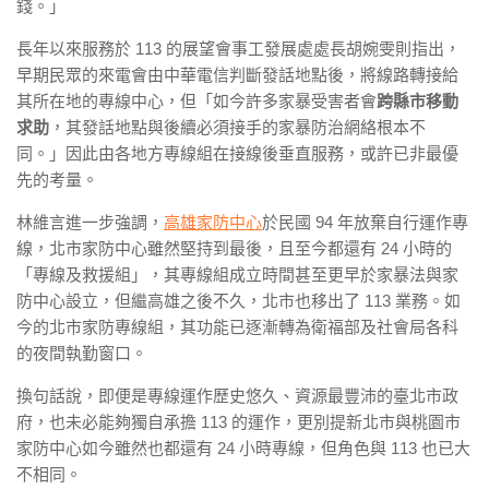
錢。
」
長年以來服務於 113 的展望會事工發展處處長胡婉雯則指出，
早期民眾的來電會由中華電信判斷發話地點後，將線路轉接給
其所在地的專線中心，但「如今許多家暴受害者會
跨縣市移動
求助
，其發話地點與後續必須接手的家暴防治網絡根本不
同。」因此由各地方專線組在接線後垂直服務，或許已非最優
先的考量。
林維言進一步強調，
高雄家防中心
於民國 94 年放棄自行運作專
線，北市家防中心雖然堅持到最後，且至今都還有 24 小時的
「專線及救援組」，其專線組成立時間甚至更早於家暴法與家
防中心設立，但繼高雄之後不久，北市也移出了 113 業務。如
今的北市家防專線組，其功能已逐漸轉為衛福部及社會局各科
的夜間執勤窗口。
換句話說，即便是專線運作歷史悠久、資源最豐沛的臺北市政
府，也未必能夠獨自承擔 113 的運作，更別提新北市與桃園市
家防中心如今雖然也都還有 24 小時專線，但角色與 113 也已大
不相同。