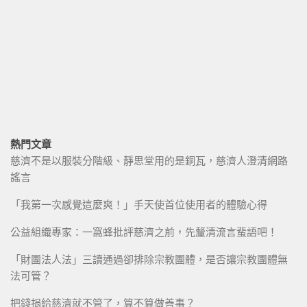
熱門文章
慈濟不是以服裝分階級、靜思堂用的是銅瓦，慈濟人澄清網路
謠言
「我第一次感覺這麼爽！」手天使首位使用者的體驗心得
公益組織專家：一窩蜂批評慈濟之前，先釐清流言蜚語吧！
「財團法人法」三讀通過卻排除宗教團體，是否讓宗教團體無
法可管？
把錢捐給慈濟就不管了，算不算做善事？