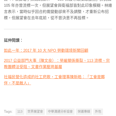
105 年亦曾流標一次，但展望會與衛福部皆對此印象模糊。林維
言表示，當時似乎因合約需變動卻來不及調整，才重新公布招
標，但展望會在去年底前，從不曾決意不再投標。
延伸閱讀：
如此一年：2017 年 10 大 NPO 勞動環境新聞回顧
2017 公益部門大事（陳文良）：勞雇關係撕裂、113 流標、宗
教團體法受阻、文書作業壓垮基層
社福民營化造成的社工悲歌，工會理事陳新皓：「工會是夥
伴，不是敵人」
Tags:
113
世界展望會
中華溝通分析協會
保護專線
外包