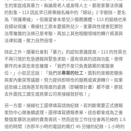
生的家庭成員暴力，無論是老人或身障人士，都是家暴法保護
的對象，113 因此早已將專線名稱中的「婦幼」2 字刪除，更名
為「保護專線」。但展望會本是兒少服務團體，113 的脈絡也來
自婦幼保護，專線社工原本要摸熟兒少、家暴與性侵害犯罪防
治等複雜的法條已是考驗，再加上其他相關領域的轉介資源與
法律知識，壓力自然倍增。
除此之外，隨著社會對「暴力」的認知意識提高，113 的性質也
不再只限於危急通報與緊急求助，還有很高的諮詢功能，使得
案件的本質愈來愈複雜。「我們不是只負責篩案的客服單
位，」小如忿忿說：「我們是
專業的社工
，面對的是親密關係
與家內衝突等議題，努力提供即時性的服務或資源轉介。如果
這些線上諮詢甚至有限度的處遇（即輔導計畫）都不做，那就
去外面找工讀生或商業公司來接線就好啦！」
另一方面，接線社工還得填寫諮詢紀錄，若判斷需要正式通報
家防中心做後續處理，還得填寫通報表單，這些都會成為之後
整個家暴防治網的寶貴資訊。然而這些工作往往會再花掉約 1.5
倍的時間（亦即半小時的電話約需打 45 分鐘的紀錄，1 小時的