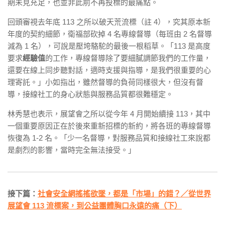
期未見充足，也並非此前不再投標的最痛點。
回頭審視去年底 113 之所以破天荒流標（註 4），究其原本新
年度的契約細節，衛福部砍掉 4 名專線督導（每班由 2 名督導
減為 1 名），可說是壓垮駱駝的最後一根稻草。「113 是高度
要求
經驗值
的工作，專線督導除了要細膩調節我們的工作量，
還要在線上同步聽對話，適時支援與指導，是我們很重要的心
理寄託。」小如指出，雖然督導的負荷同樣很大，但沒有督
導，接線社工的身心狀態與服務品質都很難穩定。
林秀慧也表示，展望會之所以從今年 4 月開始續接 113，其中
一個重要原因正在於後來重新招標的新約，將各班的專線督導
恢復為 1-2 名。「少一名督導，對服務品質和接線社工來說都
是劇烈的影響，當時完全無法接受。」
接下篇：
社會安全網搖搖欲墜，都是「市場」的錯？／從世界
展望會 113 流標案，到公益團體胸口永遠的痛（下）