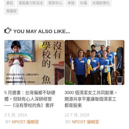
委託
家庭暴力防治法
家防中心
承接
社福
社福民營化
衛服部
YOU MAY ALSO LIKE...
5 月選書：台灣偏鄉不缺硬
3000 個清潔女工共同創業，
體，但缺有心人深耕經營
開源共享平臺讓每個清潔工
──《沒有學校的魚》書評
都是股東
2 5 月, 2014
12 7 月, 2018
BY
NPOST 編輯室
BY
NPOST 編輯室