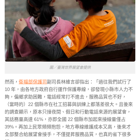
圖／臺灣世界展望會提供
然而，
衛福部保護司
副司長林維言卻指出：「過往我們試行了
10 年，由各地方政府自行運作保護專線，卻發現小縣市人力不
夠，偏鄉求助困難，電話經常打不進去，服務品質也不好，
（當時的）22 個縣市在社工招募與訓練上都落差很大。且後來
的調查顯示，原本只接夜間、假日和行動電話來源的展望會，
其話務量高達 61%，亦即全國 22 個縣市加起來接線量僅占
39%。再加上民眾頻頻抱怨，地方專線維護成本又高，後來才
全部整合給展望會接手，不僅提昇服務品質，也
真的省下很多