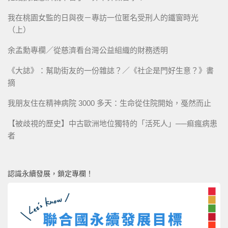
我在桃園女監的日與夜－專訪一位匿名受刑人的鐵窗時光
（上）
余孟勳專欄／從慈濟看台灣公益組織的財務透明
《大誌》：幫助街友的一份雜誌？／《社企是門好生意？》書
摘
我朋友住在精神病院 3000 多天：生命從住院開始，戞然而止
【被歧視的歷史】中古歐洲地位獨特的「活死人」──痲瘋病患
者
認識永續發展，鎖定專欄！