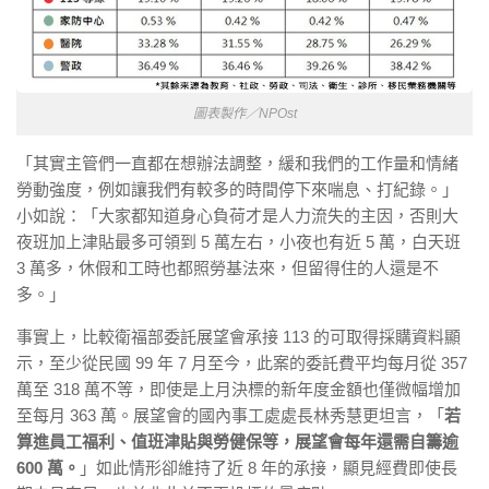
圖表製作／NPOst
「其實主管們一直都在想辦法調整，緩和我們的工作量和情緒
勞動強度，例如讓我們有較多的時間停下來喘息、打紀錄。」
小如說：「大家都知道身心負荷才是人力流失的主因，否則大
夜班加上津貼最多可領到 5 萬左右，小夜也有近 5 萬，白天班
3 萬多，休假和工時也都照勞基法來，但留得住的人還是不
多。」
事實上，比較衛福部委託展望會承接 113 的可取得採購資料顯
示，至少從民國 99 年 7 月至今，此案的委託費平均每月從 357
萬至 318 萬不等，即使是上月決標的新年度金額也僅微幅增加
至每月 363 萬。展望會的國內事工處處長林秀慧更坦言，「
若
算進員工福利、值班津貼與勞健保等，展望會每年還需自籌逾
600 萬。
」如此情形卻維持了近 8 年的承接，顯見經費即使長