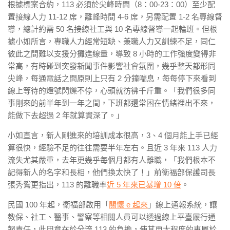
根據標案合約，113 必須於尖峰時間（8：00-23：00）至少配
置接線人力 11-12 席，離峰時間 4-6 席，另需配置 1-2 名專線督
導，總計約需 50 名接線社工與 10 名專線督導一起輪班。但根
據小如所言，專職人力經常短缺、兼職人力又訓練不足，同仁
彼此之間難以支援分攤進線量，導致 8 小時的工作強度變得非
常高，有時碰到突發新聞事件影響社會氛圍，幾乎整天都形同
尖峰，每通電話之間原則上只有 2 分鐘喘息，每每停下來看到
線上等待的燈號閃爍不停，心頭就彷彿千斤重。「我們很多同
事剛來的前半年到一年之間，下班都還常困在情緒裡出不來，
能做下去超過 2 年就算資深了。」
小如直言，新人剛進來的培訓成本很高，3、4 個月能上手已經
算很快，經驗不足的往往需要半年左右。且近 3 年來 113 人力
流失尤其嚴重，去年更幾乎每個月都有人離職，「我們根本不
記得新人的名字和長相，他們換太快了！」前衛福部保護司長
張秀鴛更指出，113 的離職率
近 5 年來已暴增 10 倍
。
民國 100 年起，衛福部啟用「
關懷 e 起來
」線上通報系統，讓
教保、社工、醫事、警察等相關人員可以透過線上平臺履行通
報責任，此用意在於分流 113 的負擔，使其更大程度的專屬於