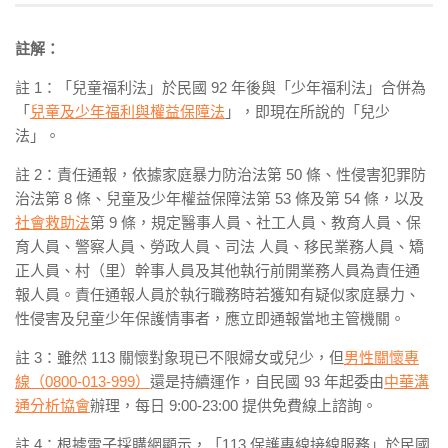
註解：
註 1：「兒童福利法」於民國 92 年後與「少年福利法」合併為
「
兒童及少年福利與權益保障法
」，即現在所說的「兒少
法」。
註 2：責任通報，依據家庭暴力防治法第 50 條、性侵害犯罪防
治法第 8 條、兒童及少年權益保障法第 53 條及第 54 條，以及
社會救助法
第 9 條，規定醫事人員、社工人員、教育人員、保
育人員、警察人員、勞政人員、司法 人員、移民業務人員、矯
正人員、村（里）幹事人員及其他執行前開業務人員為責任通
報人員。責任通報人員於執行職務時若獲知有疑似家庭暴力、
性侵害及兒童少年保護情事者，應立即通報當地主管機關。
註 3：雖然 113 關懷對象現已不限婦女或兒少，但
男性關懷專
線（0800-013-999）
還是持續運作，自民國 93 年起委由
中華溝
通分析協會
辦理，每日 9:00-23:00 提供免費線上諮詢。
註 4：根據電子採購網顯示，「113 保護專線接線服務」於民國