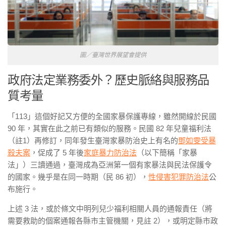
圖／臺灣世界展望會提供
政府法定業務委外？歷史脈絡與服務品
質考量
「113」這個好記又方便的全國家暴保護專線，雖然開線於民國
90 年，其實在此之前已有類似的服務。民國 82 年兒童福利法
（註1）再修訂，同年發生臺灣家暴防治史上有名的
鄧如雯受暴
殺夫案
，促成了 5 年後
家庭暴力防治法
（以下簡稱「家暴
法」）三讀通過，臺灣成為亞洲第一個有家暴法與民法保護令
的國家。幾乎是在同一時期（民 86 初），
性侵害犯罪防治法
公
布施行。
上述 3 法，或於條文中明列兒少福利相關人員的通報責任（
將
需要救助的個案通報各縣市主管機關，見註 2
），或明定縣市政