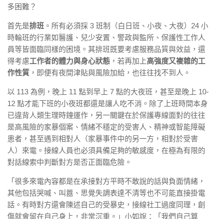
多困難？
首先是
排班
。所有必須採 3 班制（白日班、小夜、大夜）24 小
時輪班的行業如醫護、兒少安置、警政與監所、保護性工作人
員等皆面臨同樣的困境。其排班既要考慮服務品質與效益，還
得考慮
工作者的體力與身心狀態
，若再加上
高強度又複雜的工
作性質
，即便有夜間津貼與風險加給，也往往找不到人。
以 113 為例，晚上 11 點到早上 7 點的大夜班，甚至是晚上 10-
12 點才能下班的小夜班都還是讓人吃不消。除了上班時間本身
已違背人類生理時鐘運作，另一關鍵在於保護專線面對的往往
是高風險的家暴個案、情緒不穩定的受害人、精神或智能障礙
患者，甚至遇到相對人（家暴事件中的另一方，相對於受害
人）來電。接線人員也必須具備足夠的敏感度，在極為有限的
對話線索中判斷對方是否正面臨危險。
「很多來電內容都是在承接對方平時不敢說的話與負面情緒，
其他包括哭喊、叫囂、思覺失調表達不清等也不可能直接掛電
話。有時對方還會陳述自己的受暴史，接線社工過度同理，創
傷就會留在自己身上，非常沉重。」小如說：「我們自己算