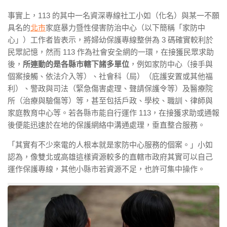
事實上，113 的其中一名資深專線社工小如（化名）與某一不願
具名的
北市
家庭暴力暨性侵害防治中心（以下簡稱「家防中
心」）
工作者皆表示，將婦幼保護專線整併為 3 碼確實較利於
民眾記憶，然而 113 作為社會安全網的一環，在接獲民眾求助
後，
所連動的是各縣市轄下諸多單位
，例如家防中心（接手與
個案接觸、依法介入等）、社會科（局）（庇護安置或其他福
利）、警政與司法（緊急傷害處理、聲請保護令等）及醫療院
所（治療與驗傷等）等，甚至包括戶政、學校、職訓、律師與
家庭教育中心等。若各縣市能自行運作 113，在接獲求助或通報
後便能迅速於在地的保護網絡中溝通處理，垂直整合服務。
「其實有不少來電的人根本就是家防中心服務的個案。」小如
認為，像雙北或高雄這樣資源較多的直轄市政府其實可以自己
運作保護專線，其他小縣市若資源不足，也許可集中操作。