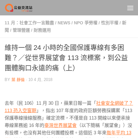
Skip to content
11 月：社會工作一言難盡
/
NEWS
/
NPO 爭勞權
/
性別平權
/
新
聞
/
管理營運
/
財務運用
維持一個 24 小時的全國保護專線有多困
難？／從世界展望會 113 流標案，到公益
團體胸口永遠的痛（上）
BY
葉 靜倫
·
10 4 月, 2018
去年（民 106）11 月 30 日，蘋果日報一篇「
社會安全網破了？
113 恐入空窗期
」，指出 107 年度的政府巨額勞務採購案「113
保護專線接線服務」確定流標，不僅是自 113 開線以來便承接
專線業務逾 16 年的
臺灣世界展望會
（以下簡稱「展望會」）沒
有投標，也沒有其他任何團體投標。這個近 3 年來
每年平均 13