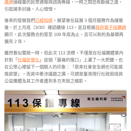
萬通
接線量的民眾通報與諮詢專線，一時之間恐有斷線之虞，
引起諸多討論，人心惶惶。
後來的發展我們
已經知道
。展望會在延展 3 個月服務作為緩衝
後，於上月底（3/30）確認續接 113，並且根據
政府電子採購網
顯示，此次服務合約簽至 108 年底為止，且可以新約為基礎再
擴充 2 年。
雖然看似驚險一時，但此次 113 流標，不僅是在社福團體業內
針對「
社福民營化
」這個「最痛的傷口」上灑了一大把鹽，也
在公眾心裡留下一個駭人的印象：
「原來社會安全網也可能搖
搖欲墜」
。而其中牽涉議題之廣，可謂是臺灣現行社政困境與
公益團體及其工作者遭到多方夾殺之縮影。