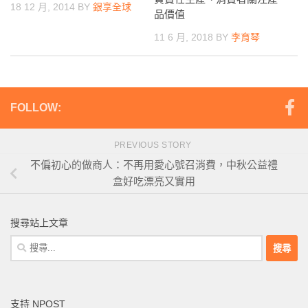
18 12 月, 2014
BY
銀享全球
品價值
11 6 月, 2018
BY
李育琴
FOLLOW:
PREVIOUS STORY
不偏初心的做商人：不再用愛心號召消費，中秋公益禮
盒好吃漂亮又實用
搜尋站上文章
搜
尋
關
鍵
支持 NPOST