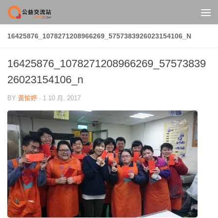
Skip to content
16425876_1078271208966269_5757383926023154106_N
16425876_1078271208966269_57573839
26023154106_n
BY
黃愉婷
·
1 10 月, 2017