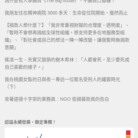
為什麼有人寧願買《The Big Issue》，不願買口香糖？
我朋友住在精神病院 3000 多天：生命從住院開始，戞然而止
【捐款人想什麼？】「我非常重視財報的合理度、透明度」、
「暫時不會想再捐給全球性組織，想支持更多在地服務型組
織」、「對社會或自己的想法一陣一陣改變，讓我暫時無捐款
意願」
搖滾一生、充實又狼狽的樹木希林：「人都會死，至少要死成
自己喜歡的樣子。」
我在桃園女監的日與夜－專訪一位匿名受刑人的鐵窗時光
（下）
背著道德十字架的業務員：NGO 街頭募款員的告白
認識永續發展，鎖定專欄！