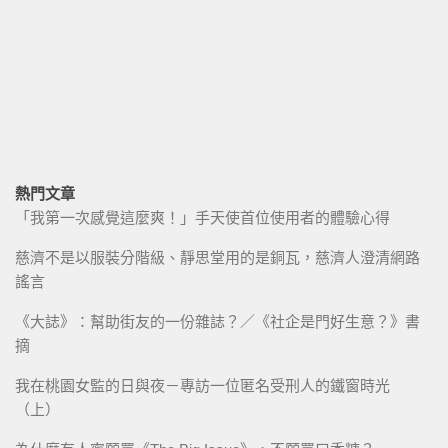
熱門文章
「我第一次感覺這麼爽！」手天使首位使用者的體驗心得
慈濟不是以服裝分階級、靜思堂用的是銅瓦，慈濟人澄清網路
謠言
《大誌》：幫助街友的一份雜誌？／《社企是門好生意？》書
摘
我在桃園女監的日與夜－專訪一位匿名受刑人的鐵窗時光
（上）