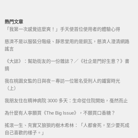
熱門文章
「我第一次感覺這麼爽！」手天使首位使用者的體驗心得
慈濟不是以服裝分階級、靜思堂用的是銅瓦，慈濟人澄清網路
謠言
《大誌》：幫助街友的一份雜誌？／《社企是門好生意？》書
摘
我在桃園女監的日與夜－專訪一位匿名受刑人的鐵窗時光
（上）
我朋友住在精神病院 3000 多天：生命從住院開始，戞然而止
為什麼有人寧願買《The Big Issue》，不願買口香糖？
搖滾一生、充實又狼狽的樹木希林：「人都會死，至少要死成
自己喜歡的樣子。」