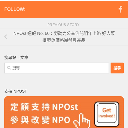
FOLLOW:
PREVIOUS STORY
NPOst 週報 No. 66：勞動力公益信託明年上路 好人菜
攤專銷價格崩盤農產品
搜尋站上文章
搜
尋
關
鍵
支持 NPOST
字: