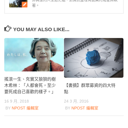
著。
YOU MAY ALSO LIKE...
搖滾一生、充實又狼狽的樹
木希林：「人都會死，至少
【書摘】群眾募資的四大特
要死成自己喜歡的樣子。」
點
16 9 月, 2018
24 3 月, 2016
BY
NPOST 編輯室
BY
NPOST 編輯室