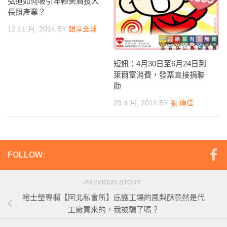
弘道如何吸引年輕美眉投入
長照產業？
12 11 月, 2014
BY
銀享全球
短訊：4月30日至6月24日到
萊爾富消費，發票直接捐聯
勸
29 4 月, 2014
BY
張 傳佳
FOLLOW:
PREVIOUS STORY
褚士瑩專欄【阿北私會所】庇護工場的鳳梨酥竟然是代
工廠買來的，我被騙了嗎？