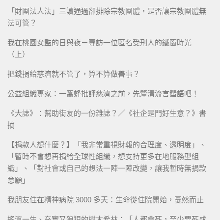
「財團法人法」三讀通過卻排除宗教團體，是否讓宗教團體無
法可管？
我在桃園女監的日與夜－專訪一位匿名受刑人的鐵窗時光
（上）
把錢捐給慈濟就不管了，算不算做善事？
公益組織專家：一窩蜂批評慈濟之前，先釐清流言蜚語吧！
《大誌》：幫助街友的一份雜誌？／《社企是門好生意？》書
摘
【捐款人想什麼？】「我非常重視財報的合理度、透明度」、
「暫時不會想再捐給全球性組織，想支持更多在地服務型組
織」、「對社會或自己的想法一陣一陣改變，讓我暫時無捐款
意願」
我朋友住在精神病院 3000 多天：生命從住院開始，戞然而止
搖滾一生、充實又狼狽的樹木希林：「人都會死，至少要死成