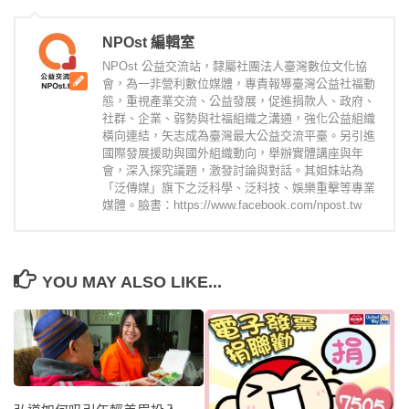
NPOst 編輯室
NPOst 公益交流站，隸屬社團法人臺灣數位文化協
會，為一非營利數位媒體，專責報導臺灣公益社福動
態，重視產業交流、公益發展，促進捐款人、政府、
社群、企業、弱勢與社福組織之溝通，強化公益組織
橫向連結，矢志成為臺灣最大公益交流平臺。另引進
國際發展援助與國外組織動向，舉辦實體講座與年
會，深入探究議題，激發討論與對話。其姐妹站為
「泛傳媒」旗下之泛科學、泛科技、娛樂重擊等專業
媒體。臉書：https://www.facebook.com/npost.tw
YOU MAY ALSO LIKE...