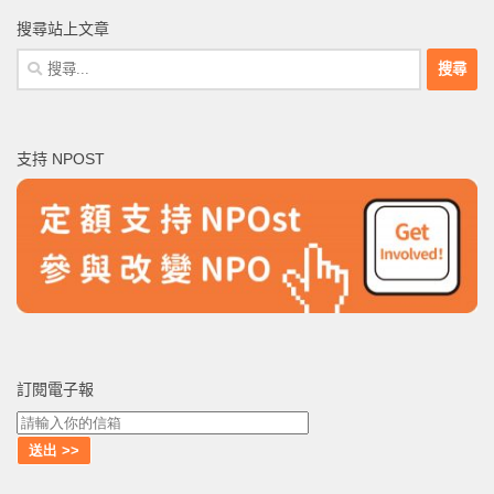
搜尋站上文章
搜
尋
關
鍵
支持 NPOST
字:
訂閱電子報