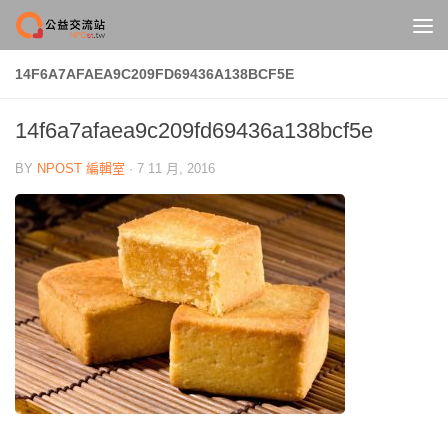
Skip to content
14F6A7AFAEA9C209FD69436A138BCF5E
14f6a7afaea9c209fd69436a138bcf5e
BY
NPOST 編輯室
·
7 11 月, 2016