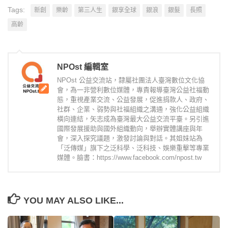
Tags:
新創
樂齡
第三人生
銀享全球
銀浪
銀髮
長照
高齡
NPOst 編輯室
NPOst 公益交流站，隸屬社團法人臺灣數位文化協
會，為一非營利數位媒體，專責報導臺灣公益社福動
態，重視產業交流、公益發展，促進捐款人、政府、
社群、企業、弱勢與社福組織之溝通，強化公益組織
橫向連結，矢志成為臺灣最大公益交流平臺。另引進
國際發展援助與國外組織動向，舉辦實體講座與年
會，深入探究議題，激發討論與對話。其姐妹站為
「泛傳媒」旗下之泛科學、泛科技、娛樂重擊等專業
媒體。臉書：https://www.facebook.com/npost.tw
YOU MAY ALSO LIKE...