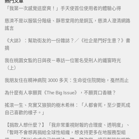
熱門文章
「我第一次感覺這麼爽！」手天使首位使用者的體驗心得
慈濟不是以服裝分階級、靜思堂用的是銅瓦，慈濟人澄清網路
謠言
《大誌》：幫助街友的一份雜誌？／《社企是門好生意？》書
摘
我在桃園女監的日與夜－專訪一位匿名受刑人的鐵窗時光
（上）
我朋友住在精神病院 3000 多天：生命從住院開始，戞然而止
為什麼有人寧願買《The Big Issue》，不願買口香糖？
搖滾一生、充實又狼狽的樹木希林：「人都會死，至少要死成
自己喜歡的樣子。」
【捐款人想什麼？】「我非常重視財報的合理度、透明度」、
「暫時不會想再捐給全球性組織，想支持更多在地服務型組