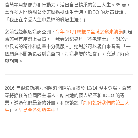
葛芮琴用想像力和行動力，活出自己精采的第三人生。65 歲，
當許多人開始想著要怎麼過退休生活時，IDEO 的葛芮琴說：
「我正在享受人生中最棒的職場生涯！」
之前曾經數度造訪亞洲，
今年 10 月應銀享全球之邀來演講
則是
葛芮琴首度踏上臺灣，「我看過紀錄片『不老騎士』，對於片
中長者的精神和能量十分佩服。」她對於可以親自來看看 「一
個願意不斷為長者創造空間、打造夢想的社會」，充滿了好奇
與期待。
2016 年銀浪新創力國際週國際論壇將於 10/14 隆重登場。葛芮
琴將擔任首位國際主講人，結合她的個人經歷和 IDEO 的專
業，透過他們最新的計畫，和您談談「
如何設計我們的第三人
生
」。
早鳥票熱烈發售中
！