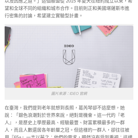
以及因應之道。」這個聯盟從 2015 年夏天在紐約成立以來，希
望和全球不同的組織和城市合作。目前則正和美國堪薩斯市進
行密集的討論，希望建立實驗型計畫。
圖片來源：IDEO 官網
在臺灣，我們提到老年就想到長照，葛芮琴卻不這麼想，她
說：「銀色浪潮對於世界來說，絕對是機會。這一代的『老
人』，是歷史上學歷最高、經驗最豐、財富累積最多的一群
人，而且人數還居各年齡層之冠。但這樣的一群人，卻往往被
用『65+』一言以蔽之；他們的需求，顯然沒有受到重視；這樣