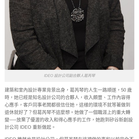
IDEO 設計公司副合夥人葛芮琴
建築和室內設計專業背景出身，葛芮琴的人生一路順遂，50 歲
時，她已經是知名設計公司的合夥人，收入頗豐、工作內容得
心應手，客戶同事老闆都很信任她，這樣的環境不就等著做到
退休就好了？但葛芮琴不這麼想。她做了一個職涯上的重大轉
變 ──放棄了優渥的收入和得心應手的工作，她跑到矽谷新創設
計公司 IDEO 重新做起。