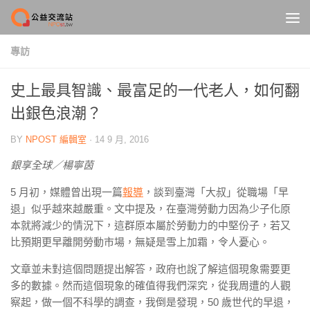
Skip to content
專訪
史上最具智識、最富足的一代老人，如何翻
出銀色浪潮？
BY
NPOST 編輯室
·
14 9 月, 2016
銀享全球／楊寧茵
5 月初，媒體曾出現一篇
報導
，談到臺灣「大叔」從職場「早
退」似乎越來越嚴重。文中提及，在臺灣勞動力因為少子化原
本就將減少的情況下，這群原本屬於勞動力的中堅份子，若又
比預期更早離開勞動市場，無疑是雪上加霜，令人憂心。
文章並未對這個問題提出解答，政府也說了解這個現象需要更
多的數據。然而這個現象的確值得我們深究，從我周遭的人觀
察起，做一個不科學的調查，我倒是發現，50 歲世代的早退，