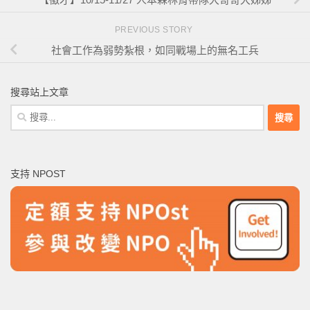
PREVIOUS STORY
社會工作為弱勢紮根，如同戰場上的無名工兵
搜尋站上文章
搜
尋
關
鍵
支持 NPOST
字: