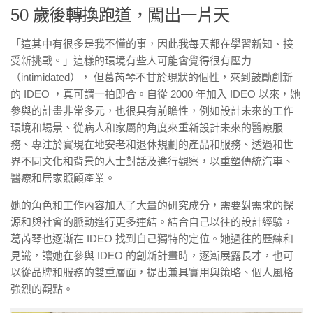
50 歲後轉換跑道，闖出一片天
「這其中有很多是我不懂的事，因此我每天都在學習新知、接
受新挑戰。」這樣的環境有些人可能會覺得很有壓力
（intimidated）， 但葛芮琴不甘於現狀的個性，來到鼓勵創新
的 IDEO ，真可謂一拍即合。自從 2000 年加入 IDEO 以來，她
參與的計畫非常多元，也很具有前瞻性，例如設計未來的工作
環境和場景、從病人和家屬的角度來重新設計未來的醫療服
務、專注於實現在地安老和退休規劃的產品和服務、透過和世
界不同文化和背景的人士對話及進行觀察，以重塑傳統汽車、
醫療和居家照顧產業。
她的角色和工作內容加入了大量的研究成分，需要對需求的探
源和與社會的脈動進行更多連結。結合自己以往的設計經驗，
葛芮琴也逐漸在 IDEO 找到自己獨特的定位。她過往的歷練和
見識，讓她在參與 IDEO 的創新計畫時，逐漸展露長才，也可
以從品牌和服務的雙重層面，提出兼具實用與策略、個人風格
強烈的觀點。