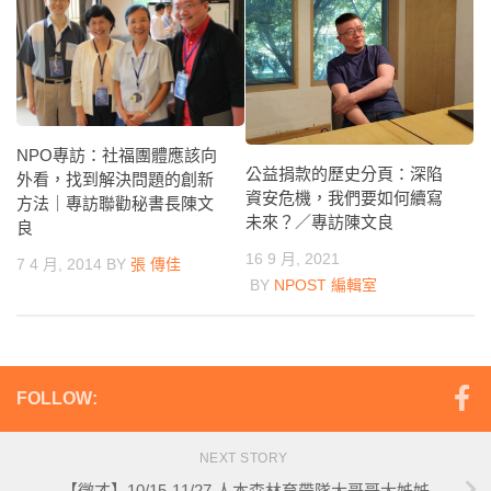
NPO專訪：社福團體應該向
公益捐款的歷史分頁：深陷
外看，找到解決問題的創新
資安危機，我們要如何續寫
方法｜專訪聯勸秘書長陳文
未來？／專訪陳文良
良
16 9 月, 2021
7 4 月, 2014
BY
張 傳佳
BY
NPOST 編輯室
FOLLOW:
NEXT STORY
【徵才】10/15-11/27 人本森林育帶隊大哥哥大姊姊