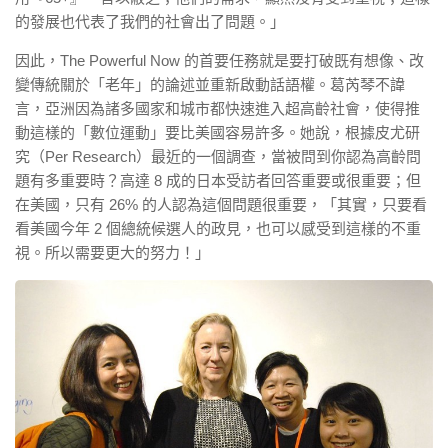
的發展也代表了我們的社會出了問題。」
因此，The Powerful Now 的首要任務就是要打破既有想像、改
變傳統關於「老年」的論述並重新啟動話語權。葛芮琴不諱
言，亞洲因為諸多國家和城市都快速進入超高齡社會，使得推
動這樣的「數位運動」要比美國容易許多。她說，根據皮尤研
究（Per Research）最近的一個調查，當被問到你認為高齡問
題有多重要時？高達 8 成的日本受訪者回答重要或很重要；但
在美國，只有 26% 的人認為這個問題很重要，「其實，只要看
看美國今年 2 個總統候選人的政見，也可以感受到這樣的不重
視。所以需要更大的努力！」