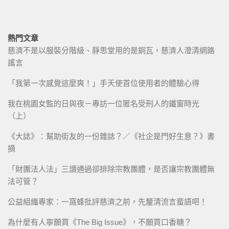
熱門文章
慈濟不是以服裝分階級、靜思堂用的是銅瓦，慈濟人澄清網路
謠言
「我第一次感覺這麼爽！」手天使首位使用者的體驗心得
我在桃園女監的日與夜－專訪一位匿名受刑人的鐵窗時光
（上）
《大誌》：幫助街友的一份雜誌？／《社企是門好生意？》書
摘
「財團法人法」三讀通過卻排除宗教團體，是否讓宗教團體無
法可管？
公益組織專家：一窩蜂批評慈濟之前，先釐清流言蜚語吧！
為什麼有人寧願買《The Big Issue》，不願買口香糖？