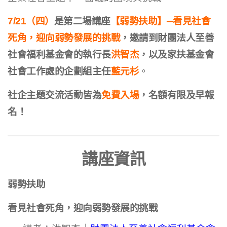
7/21（四）
是第二場講座
【
弱勢扶助
】─
看見社會
死角，迎向弱勢發展的挑戰
，邀請到
財團法人至善
社會福利基金會的執行長
洪智杰
，以及
家扶基金會
社會工作處的企劃組主任
藍元杉
。
社企主題交流活動皆為
免費入場
，名額有限及早報
名！
講座資訊
弱勢扶助
看見社會死角，迎向弱勢發展的挑戰