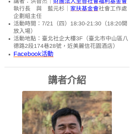
講者：洪智杰｜
財團法人至善社會福利基金會
執行長
與
藍元杉
｜
家扶基金會
社會工作處
企劃組主任
活動時間：7/21（四）18:30-21:30（18:20開
放入場）
活動地點：臺北社企大樓3F（
臺北市中山區八
德路2段174巷28號
，
近美麗信花園酒店）
Facebook活動
講者介紹