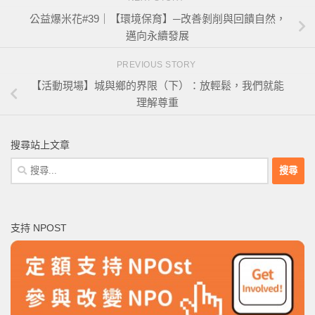
公益爆米花#39｜【環境保育】─改善剝削與回饋自然，
邁向永續發展
PREVIOUS STORY
【活動現場】城與鄉的界限（下）：放輕鬆，我們就能
理解尊重
搜尋站上文章
搜
尋
關
鍵
支持 NPOST
字: