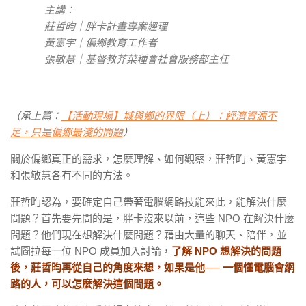
主講：
莊哲昀｜胖卡計畫專案經理
黃憲宇｜偏鄉教育工作者
張敏慧｜基督教芥菜種會社會服務部主任
（承上篇：
【
活動現場】城與鄉的界限（上）：經濟資源不
足，只是偏鄉最淺的問題
）
關於偏鄉真正的需求，怎麼理解、如何觀察，莊哲昀、黃憲宇
和張敏慧各有不同的方法。
莊哲昀認為，要確定自己帶著電腦網路技能來此，能解決什麼
問題？首先要先問的是，胖卡沒來以前，這些 NPO 在解決什麼
問題？他們現在想解決什麼問題？藉由大量的聊天、陪伴，並
試圖拉每一位 NPO 成員加入討論，
了解 NPO 想解決的問題
後，莊哲昀再從自己的角度來想，如果是他── 一個懂電腦會網
路的人，可以怎麼解決這個問題。