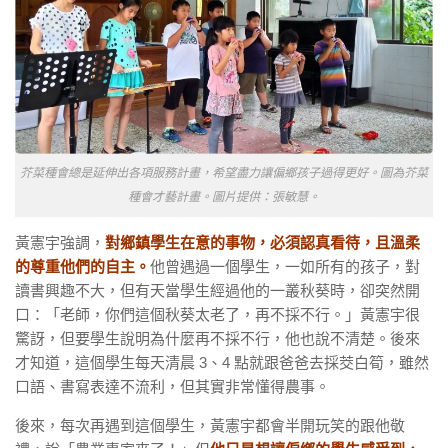
芥菜種會總是延伸出各項服務計畫，希望盡力讓偏鄉孩子過得更好。圖為芥菜
種會才藝計畫。圖片提供：張敏慧。
黃憲宇強調，
對鄉鎮學生在意的事物，必須認真看待，且溫柔
的尊重他們的自主。
他曾遇過一個學生，一如所有的孩子，對
讀書興趣不大，但有天當學生經過他的一叢秋葵時，卻突然開
口：「老師，你們這個秋葵太老了，再不採不行。」黃憲宇很
驚訝，但要學生說明為什麼再不採不行，他也說不清楚。後來
才知道，這個學生每天清晨 3、4 點就跟爸爸去採茭白筍，雖然
口語、書寫表達不流利，但其實非常懂得農事。
後來，每次再遇到這個學生，黃憲宇都會半開玩笑的跟他敬