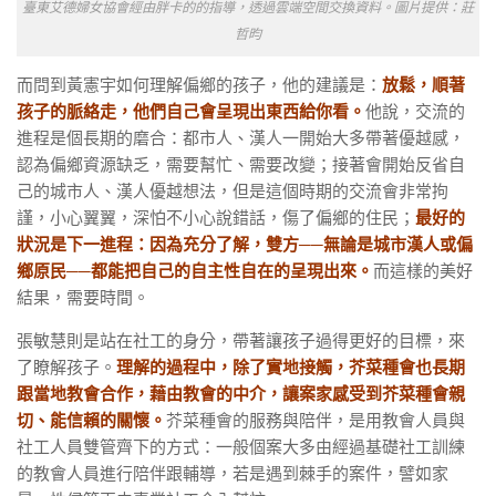
臺東艾德婦女協會經由胖卡的的指導，透過雲端空間交換資料。圖片提供：莊
哲昀
而問到黃憲宇如何理解偏鄉的孩子，他的建議是：
放鬆，順著
孩子的脈絡走，他們自己會呈現出東西給你看。
他說，交流的
進程是個長期的磨合：都市人、漢人一開始大多帶著優越感，
認為偏鄉資源缺乏，需要幫忙、需要改變；接著會開始反省自
己的城市人、漢人優越想法，但是這個時期的交流會非常拘
謹，小心翼翼，深怕不小心說錯話，傷了偏鄉的住民；
最好的
狀況是下一進程：因為充分了解，雙方──無論是城市漢人或偏
鄉原民──都能把自己的自主性自在的呈現出來。
而這樣的美好
結果，需要時間。
張敏慧則是站在社工的身分，帶著讓孩子過得更好的目標，來
了瞭解孩子。
理解的過程中，除了實地接觸，芥菜種會也長期
跟當地教會合作，藉由教會的中介，讓案家感受到芥菜種會親
切、能信賴的關懷。
芥菜種會的服務與陪伴，是用教會人員與
社工人員雙管齊下的方式：一般個案大多由經過基礎社工訓練
的教會人員進行陪伴跟輔導，若是遇到棘手的案件，譬如家