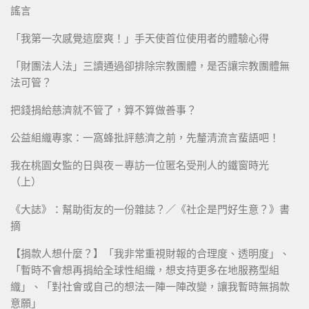
謠言
「我第一次感覺這麼爽！」手天使首位使用者的體驗心得
「財團法人法」三讀通過卻排除宗教團體，是否讓宗教團體無
法可管？
把錢捐給慈濟就不管了，算不算做善事？
公益組織專家：一窩蜂批評慈濟之前，先釐清流言蜚語吧！
我在桃園女監的日與夜－專訪一位匿名受刑人的鐵窗時光
（上）
《大誌》：幫助街友的一份雜誌？／《社企是門好生意？》書
摘
【捐款人想什麼？】「我非常重視財報的合理度、透明度」、
「暫時不會想再捐給全球性組織，想支持更多在地服務型組
織」、「對社會或自己的想法一陣一陣改變，讓我暫時無捐款
意願」