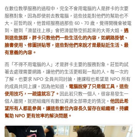
在數位教學服務的過程中，完全不會用電腦的人是胖卡的次要
服務對象，因為即使前去教電腦，這些技能對他們的幫助也不
大。莊哲昀說，他曾經服務過那些 60、70 歲，覺得開機會被電
到、聽到「滑鼠往上移」會把滑鼠懸空抓起來的大哥大姐。
遇
到這些族群，胖卡只教他們一些生活化的內容，如網路掛號、
臉書使用、修圖拼貼等，這些對他們來說才是最貼近生活、最
有意義的內容。
而「不得不用電腦的人」才是胖卡主要的服務對象。莊哲昀試
著去處理需要網路，讓他們的生活更輕鬆一點的人。每一次的
了解，也要求 NPO 全員共同討論，連課程也希望是 NPO 所有
的成員共同上課。因為他知道，
電腦說穿了只是個工具，這些
使用技巧，一疏遠就忘了。
因此若只教一個人，很容易發生一
個人離開，就把組織所有數位資源全部帶走的情況。
他因此希
望所有人都能參與，讓這些數位內容長久留存在組織裡，持續
幫助 NPO 更有效率的解決問題。