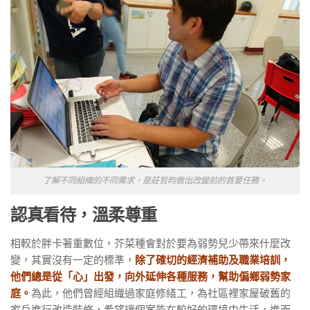
了解不同組織的不同需求，是莊哲昀做出改變前的首要任務。
認真看待，溫柔尊重
相較於胖卡著重數位，芥菜種會對於要為弱勢兒少帶來什麼改
變，其實沒有一定的標準，
除了確切的經濟補助及職業培訓，
他們總是從「心」出發，向外延伸各種服務，幫助偏鄉弱勢家
庭。
為此，他們曾經組織過家庭修繕工，為社區裡家屋破舊的
家戶進行改造裝修，希望讓個案能在較好的環境中生活，進而