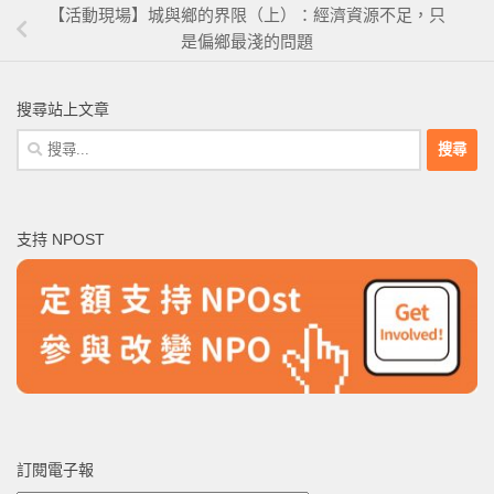
【活動現場】城與鄉的界限（上）：經濟資源不足，只
是偏鄉最淺的問題
搜尋站上文章
搜
尋
關
鍵
支持 NPOST
字:
訂閱電子報