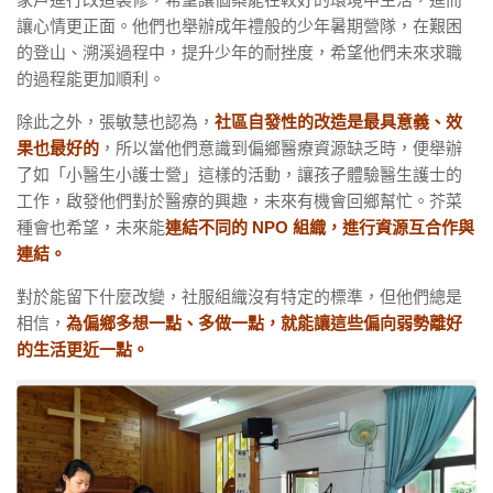
讓心情更正面。他們也舉辦成年禮般的少年暑期營隊，在艱困
的登山、溯溪過程中，提升少年的耐挫度，希望他們未來求職
的過程能更加順利。
除此之外，張敏慧也認為，
社區自發性的改造是最具意義、效
果也最好的
，所以當他們意識到偏鄉醫療資源缺乏時，便舉辦
了如「小醫生小護士營」這樣的活動，讓孩子體驗醫生護士的
工作，啟發他們對於醫療的興趣，未來有機會回鄉幫忙。芥菜
種會也希望，未來能
連結不同的 NPO 組織，進行資源互合作與
連結。
對於能留下什麼改變，社服組織沒有特定的標準，但他們總是
相信，
為偏鄉多想一點、多做一點，就能讓這些偏向弱勢離好
的生活更近一點。